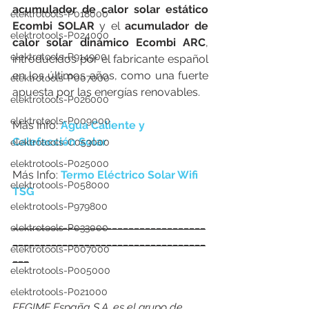
acumulador de calor solar estático 
elektrotools-P018000
Ecombi SOLAR
 y el 
acumulador de 
elektrotools-P024000
calor solar dinámico Ecombi ARC
, 
elektrotools-P914900
introducidos por el fabricante español 
en los últimos años, como una fuerte 
elektrotools-P007000
apuesta por las energías renovables.
elektrotools-P026000
elektrotools-P009000
Más Info: 
Agua Caliente y 
Calefacción Solar
elektrotools-C053000
elektrotools-P025000
Más Info: 
Termo Eléctrico Solar Wifi 
elektrotools-P058000
TSG
elektrotools-P979800
___________________________________
elektrotools-P033000
___________________________________
elektrotools-P007000
___
elektrotools-P005000
elektrotools-P021000
FEGIME España S.A. es el grupo de 