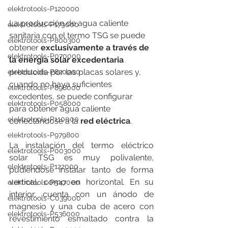
elektrotools-P120000
La producción de agua caliente 
elektrotools-P179000
sanitaria con el termo TSG se puede 
elektrotools-P800300
obtener 
exclusivamente a través de 
elektrotools-P070000
la energía solar excedentaria
producida por las placas solares y, 
elektrotools-P820000
cuando no haya suficientes 
elektrotools-P898000
excedentes, se puede configurar 
elektrotools-P058000
para obtener agua caliente 
elektrotools-P110000
conectándose a la 
red eléctrica
.
elektrotools-P979800
La instalación del termo eléctrico 
elektrotools-P003000
solar TSG es muy polivalente, 
elektrotools-P122000
pudiéndose instalar tanto de forma 
vertical, como en horizontal. En su 
elektrotools-P547000
interior, cuenta con un ánodo de 
elektrotools-C039000
magnesio y una cuba de acero con 
elektrotools-P536000
revestimiento esmaltado contra la 