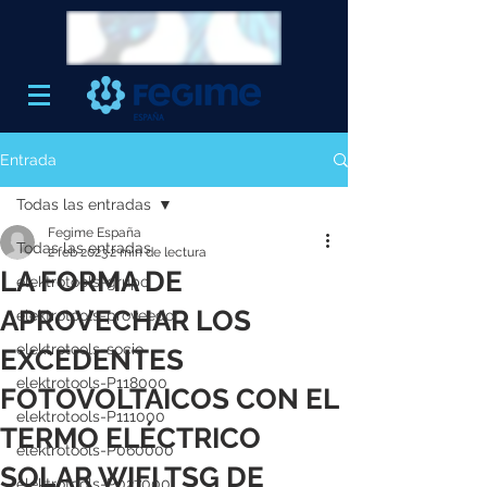
Entrada
Todas las entradas
Fegime España
Todas las entradas
2 feb 2023
2 min de lectura
LA FORMA DE
elektrotools-grupo
APROVECHAR LOS
elektrotools-proveedor
elektrotools-socio
EXCEDENTES
elektrotools-P118000
FOTOVOLTAICOS CON EL
elektrotools-P111000
TERMO ELÉCTRICO
elektrotools-P060000
SOLAR WIFI TSG DE
elektrotools-P027000