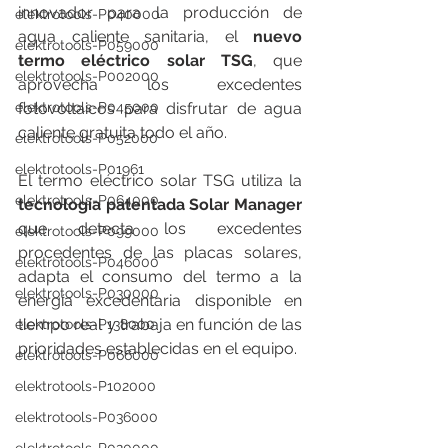
innovador para la producción de 
elektrotools-P040000
agua caliente sanitaria, el 
nuevo 
elektrotools-P059000
termo eléctrico solar TSG
, que 
elektrotools-P002000
aprovecha los excedentes 
elektrotools-P045000
fotovoltaicos para disfrutar de agua 
caliente gratuita todo el año.
elektrotools-P052000
elektrotools-P01961
El termo eléctrico solar TSG utiliza la 
elektrotools-P064000
tecnología patentada Solar Manager
que detecta los excedentes 
elektrotools-P099000
procedentes de las placas solares, 
elektrotools-P046000
adapta el consumo del termo a la 
elektrotools-P030000
energía excedentaria disponible en 
tiempo real y trabaja en función de las 
elektrotools-P138000
prioridades establecidas en el equipo. 
elektrotools-P066000
elektrotools-P102000
elektrotools-P036000