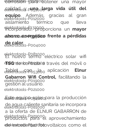
elektrotools-P112000
corrosión para obtener una mayor 
calidad y 
una larga vida útil del 
elektrotools-P051000
equipo
. Además, gracias al gran 
elektrotools-P012000
aislamiento térmico que lleva 
elektrotools-P132000
incorporado, proporciona un 
mayor 
ahorro energético frente a pérdidas 
elektrotools-P993000
de calor
.
elektrotools-P004000
elektrotools-P081000
El nuevo termo eléctrico solar wifi 
elektrotools-P093000
TSG
 se controla a través del móvil o 
Tablet con la aplicación 
Elnur 
elektrotools-P053000
Gabarron Wifi Control,
 facilitando la 
elektrotools-P019000
gestión al usuario.
elektrotools-P021000
Este equipo solar para la producción 
elektrotools-P054000
de agua caliente sanitaria se incorpora 
elektrotools-P081000
a la oferta de ELNUR GABARRON de 
elektrotools-P929000
productos para el aprovechamiento 
de excedentes fotovoltaicos como el 
elektrotools-P547000