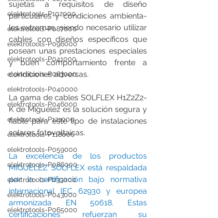
sujetas a requisitos de diseño 
elektrotools-P102000
particulares y condiciones ambienta­
les extremas, siendo necesario utilizar 
elektrotools-P087000
cables con diseños específicos que 
elektrotools-P096000
posean unas prestaciones especiales 
elektrotools-P041000
y buen comportamien­to frente a 
condiciones adversas. 
elektrotools-P083000
elektrotools-P040000
La gama de cables SOLFLEX H1Z2Z2-
elektrotools-P046000
K de Miguélez es la solución segura y 
elektrotools-P121000
fiable para este tipo de instalaciones 
solares fotovoltaicas. 
elektrotools-P118000
elektrotools-P059000
La excelencia de los productos 
elektrotools-P086000
MIGUÉLEZ SOLFLEX está respaldada 
por la certificación bajo normativa 
elektrotools-P033000
internacional IEC 62930 y europea 
elektrotools-P043000
armonizada EN 50618. Estas 
elektrotools-P065000
certificaciones refuerzan su 