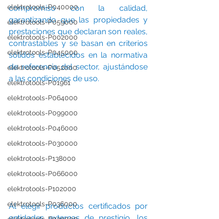
elektrotools-P040000
compromiso con la calidad, 
garantizando que las propiedades y 
elektrotools-P059000
prestaciones que declaran son reales, 
elektrotools-P002000
contrastables y se basan en criterios 
elektrotools-P045000
sólidos establecidos en la normativa 
de referencia del sector, ajustándose 
elektrotools-P052000
a las condiciones de uso.
elektrotools-P01961
elektrotools-P064000
elektrotools-P099000
elektrotools-P046000
elektrotools-P030000
elektrotools-P138000
elektrotools-P066000
elektrotools-P102000
elektrotools-P036000
Al elegir productos certificados por 
entidades externas de prestigio, los 