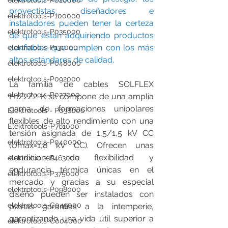
elektrotools-P020000
proyectistas, diseñadores e 
elektrotools-P100000
instaladores pueden tener la certeza 
elektrotools-P035000
de que están adquiriendo productos 
confiables que cumplen con los más 
elektrotools-P131000
altos estándares de calidad. 
elektrotools-P048000
elektrotools-P092000
La familia de cables SOLFLEX 
elektrotools-P027000
H1Z2Z2-K se compone de una amplia 
gama de formaciones unipolares 
Elektrotools - P038000
flexibles de alto rendimiento con una 
Elektrotools-P761000
tensión asignada de 1,5/1,5 kV CC 
elektrotools-P040000
(Umax=1,8 kV CC). Ofrecen unas 
condiciones de flexibilidad y 
elektrotools-P463000
endurancia térmica únicas en el 
elektrotools-P375000
mercado y gracias a su especial 
elektrotools-P098000
diseño pueden ser instalados con 
elektrotools-C049000
plenas garantías a la intemperie, 
garantizando una vida útil superior a 
elektrotools-C004000