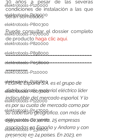
30 años a pesar de las severas 
elektrotools-P120000
condiciones de instalación a las que 
elektrotools-P179000
serán sometidos.
elektrotools-P800300
Puede consultar el dossier completo 
elektrotools-P070000
de producto 
haga clic aquí.
elektrotools-P820000
elektrotools-P898000
___________________________________
___________________________________
elektrotools-P058000
_________
elektrotools-P110000
elektrotools-P979800
FEGIME España S.A. es el grupo de 
distribución de material eléctrico líder 
elektrotools-P003000
indiscutible del mercado español. Y lo 
elektrotools-P122000
es por su cuota de mercado como por 
elektrotools-P547000
su cobertura geográfica, con más de 
159 puntos de venta, 25 empresas 
elektrotools-C039000
asociadas en España y Andorra y con 
elektrotools-P536000
presencia en 24 países. En 2023, en 