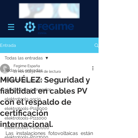
Entrada
Todas las entradas
Fegime España
Todas las entradas
27 nov 2023
2 min de lectura
MIGUÉLEZ: Seguridad y
elektrotools-grupo
fiabilidad en cables PV
elektrotools-proveedor
elektrotools-socio
con el respaldo de
elektrotools-P118000
certificación
elektrotools-P111000
internacional.
elektrotools-P060000
Las instalaciones fotovoltaicas están 
elektrotools-P027000