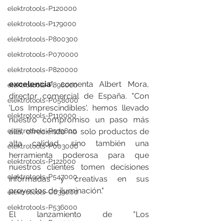
elektrotools-P120000
elektrotools-P179000
elektrotools-P800300
elektrotools-P070000
elektrotools-P820000
excelencia
", comenta Albert Mora, 
elektrotools-P898000
director comercial de España. "Con 
elektrotools-P058000
'Los Imprescindibles', hemos llevado 
elektrotools-P110000
nuestro compromiso un paso más 
allá, ofreciendo no solo productos de 
elektrotools-P979800
alta calidad, sino también una 
elektrotools-P003000
herramienta poderosa para que 
elektrotools-P122000
nuestros clientes tomen decisiones 
elektrotools-P547000
informadas y creativas en sus 
proyectos de iluminación."
elektrotools-C039000
elektrotools-P536000
El lanzamiento de "Los 