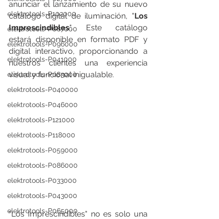
anunciar el lanzamiento de su nuevo 
elektrotools-P102000
catálogo digital de iluminación, "
Los 
Imprescindibles
". Este catálogo 
elektrotools-P087000
estará disponible en formato PDF y 
elektrotools-P096000
digital interactivo, proporcionando a 
elektrotools-P041000
nuestros clientes una experiencia 
visual y funcional inigualable.
elektrotools-P083000
elektrotools-P040000
elektrotools-P046000
elektrotools-P121000
elektrotools-P118000
elektrotools-P059000
elektrotools-P086000
elektrotools-P033000
elektrotools-P043000
elektrotools-P065000
"Los Imprescindibles" no es solo una 