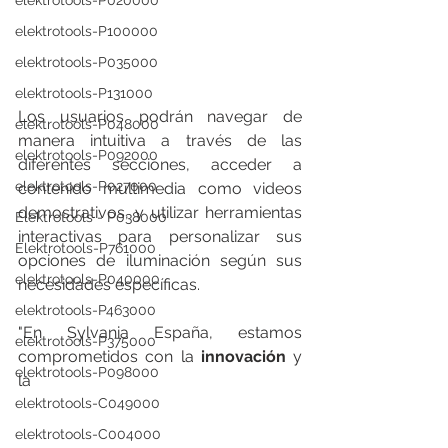
elektrotools-P020000
elektrotools-P100000
elektrotools-P035000
elektrotools-P131000
Los usuarios podrán navegar de 
elektrotools-P048000
manera intuitiva a través de las 
elektrotools-P092000
diferentes secciones, acceder a 
elektrotools-P027000
contenido multimedia como videos 
demostrativos, y utilizar herramientas 
Elektrotools - P038000
interactivas para personalizar sus 
Elektrotools-P761000
opciones de iluminación según sus 
elektrotools-P040000
necesidades específicas.
elektrotools-P463000
"En Sylvania España, estamos 
elektrotools-P375000
comprometidos con la 
innovación
 y 
elektrotools-P098000
la 
elektrotools-C049000
elektrotools-C004000