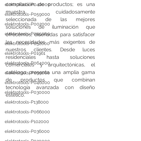
compilación de productos; es una 
elektrotools-P040000
muestra cuidadosamente 
elektrotools-P059000
seleccionada de las mejores 
elektrotools-P002000
soluciones de iluminación que 
elektrotools-P045000
ofrecemos, diseñadas para satisfacer 
las necesidades más exigentes de 
elektrotools-P052000
nuestros clientes. Desde luces 
elektrotools-P01961
residenciales hasta soluciones 
elektrotools-P064000
comerciales y arquitectónicas, el 
catálogo presenta una amplia gama 
elektrotools-P099000
de productos que combinan 
elektrotools-P046000
tecnología avanzada con diseño 
elektrotools-P030000
estético.
elektrotools-P138000
elektrotools-P066000
elektrotools-P102000
elektrotools-P036000