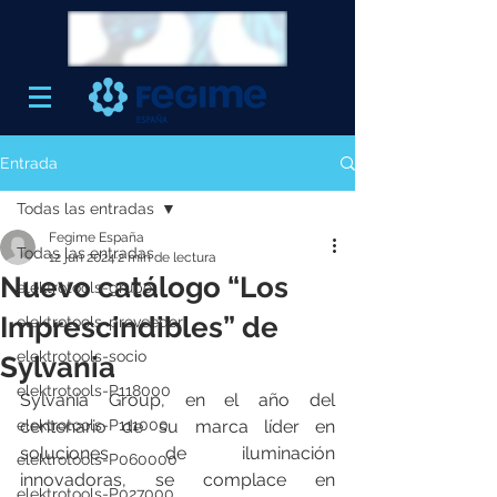
Entrada
Todas las entradas
Fegime España
Todas las entradas
12 jun 2024
2 min de lectura
Nuevo catálogo “Los
elektrotools-grupo
Imprescindibles” de
elektrotools-proveedor
elektrotools-socio
Sylvania
elektrotools-P118000
Sylvania Group, en el año del 
elektrotools-P111000
centenario de su marca líder en 
soluciones de iluminación 
elektrotools-P060000
innovadoras, se complace en 
elektrotools-P027000