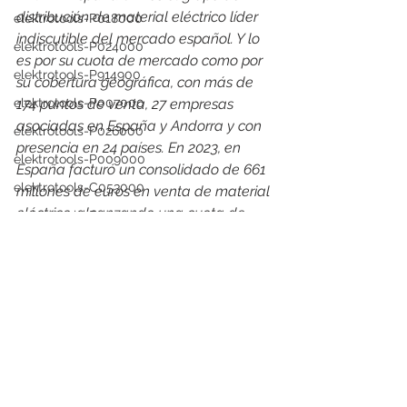
distribución de material eléctrico líder 
elektrotools-P018000
indiscutible del mercado español. Y lo 
elektrotools-P024000
es por su cuota de mercado como por 
elektrotools-P914900
su cobertura geográfica, con más de 
174 puntos de venta, 27 empresas 
elektrotools-P007000
asociadas en España y Andorra y con 
elektrotools-P026000
presencia en 24 países. En 2023, en 
elektrotools-P009000
España facturó un consolidado de 661 
elektrotools-C053000
millones de euros en venta de material 
eléctrico, alcanzando una cuota de 
elektrotools-P025000
mercado del 12%
elektrotools-P058000
elektrotools-proveedor
elektrotools-P979800
elektrotools-P138000
elektrotools-P033000
elektrotools-P007000
elektrotools-P005000
elektrotools-P021000