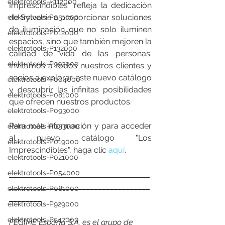
elektrotools-P112000
Imprescindibles" refleja la dedicación 
de Sylvania a proporcionar soluciones 
elektrotools-P051000
de iluminación que no solo iluminen 
elektrotools-P012000
espacios, sino que también mejoren la 
elektrotools-P132000
calidad de vida de las personas. 
elektrotools-P993000
Invitamos a todos nuestros clientes y 
socios a explorar este nuevo catálogo 
elektrotools-P004000
y descubrir las infinitas posibilidades 
elektrotools-P081000
que ofrecen nuestros productos.
elektrotools-P093000
Para más información y para acceder 
elektrotools-P053000
al nuevo catálogo "Los 
elektrotools-P019000
Imprescindibles", haga clic 
aquí
.
elektrotools-P021000
elektrotools-P054000
___________________________________
___________________________________
elektrotools-P081000
________
elektrotools-P929000
elektrotools-P547000
FEGIME España S.A. es el grupo de 