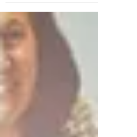
paso estratégico para sus marcas Sylvania y
Concord, impulsado por su modelo de servicio
integral Build&Trust, una filosofía orientada a
acompañar al profesional en cada fase del
proyecto, desde la auditoría inicial hasta la
extensión de garantías. Bajo este enfoque, el
catálogo responde a las exigencias del mercado
con soluciones más versátile