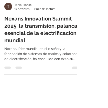
Tania Manso
17 nov 2025
2 min de lectura
Nexans Innovation Summit
2025: la transmisión, palanca
esencial de la electrificación
mundial
Nexans, líder mundial en el diseño y la
fabricación de sistemas de cables y soluciones
de electrificación, ha concluido con éxito su
Cumbre de la Innovación 2025 en Toronto. El
evento reunió a líderes internacionales de los
sectores de la energía, las políticas públicas, las
finanzas y la tecnología en torno a un desafío
crucial de nuestra época: cómo desarrollar y