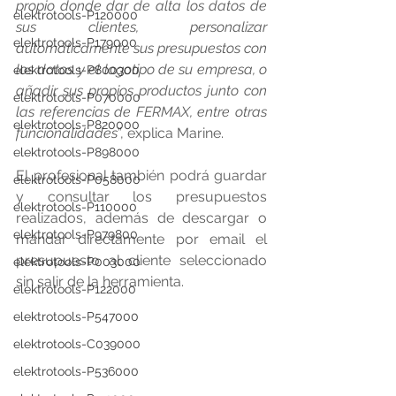
propio donde dar de alta los datos de 
elektrotools-P120000
sus clientes, personalizar 
elektrotools-P179000
automáticamente sus presupuestos con 
los datos y el logotipo de su empresa, o 
elektrotools-P800300
añadir sus propios productos junto con 
elektrotools-P070000
las referencias de FERMAX, entre otras 
elektrotools-P820000
funcionalidades
”, explica Marine.
elektrotools-P898000
El profesional también podrá guardar 
elektrotools-P058000
y consultar los presupuestos 
elektrotools-P110000
realizados, además de descargar o 
elektrotools-P979800
mandar directamente por email el 
presupuesto al cliente seleccionado 
elektrotools-P003000
sin salir de la herramienta.
elektrotools-P122000
elektrotools-P547000
elektrotools-C039000
elektrotools-P536000