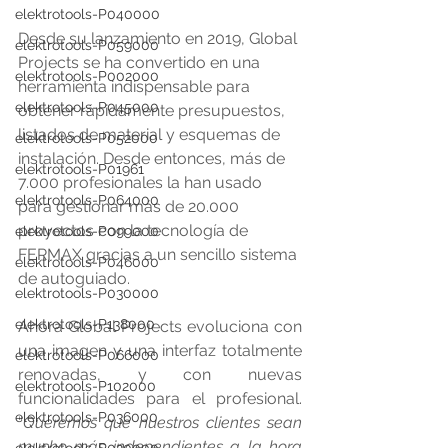
elektrotools-P040000
Desde su lanzamiento en 2019, Global 
elektrotools-P059000
Projects se ha convertido en una 
elektrotools-P002000
herramienta indispensable para 
elektrotools-P045000
obtener rápidamente presupuestos, 
listados de material y esquemas de 
elektrotools-P052000
instalación. Desde entonces, más de 
elektrotools-P01961
7.000 profesionales la han usado 
elektrotools-P064000
para gestionar más de 20.000 
proyectos con la tecnología de 
elektrotools-P099000
FERMAX gracias a un sencillo sistema 
elektrotools-P046000
de autoguiado.
elektrotools-P030000
elektrotools-P138000
Ahora Global Projects evoluciona con 
una imagen y una interfaz totalmente 
elektrotools-P066000
renovadas, y con nuevas 
elektrotools-P102000
funcionalidades para el profesional. 
elektrotools-P036000
“
Queremos que nuestros clientes sean 
mucho más independientes a la hora 