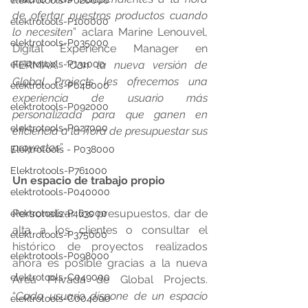
elektrotools-P020000
de ofertar nuestros productos cuando 
elektrotools-P100000
lo necesiten
” aclara Marine Lenouvel, 
elektrotools-P035000
Digital Experience Manager en 
elektrotools-P131000
FERMAX. “
Con la nueva versión de 
Global Projects les ofrecemos una 
elektrotools-P048000
experiencia de usuario más 
elektrotools-P092000
personalizada para que ganen en 
elektrotools-P027000
eficiencia a la hora de presupuestar sus 
proyectos
”.
Elektrotools - P038000
Elektrotools-P761000
Un espacio de trabajo propio
elektrotools-P040000
Personalizar los presupuestos, dar de 
elektrotools-P463000
alta a los clientes o consultar el 
elektrotools-P375000
histórico de proyectos realizados 
elektrotools-P098000
ahora es posible gracias a la nueva 
elektrotools-C049000
Área Privada de Global Projects. 
“
Cada usuario dispone de un espacio 
elektrotools-C004000