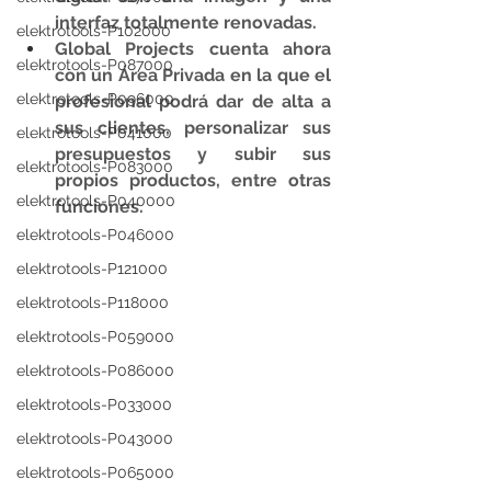
interfaz totalmente renovadas.
elektrotools-P102000
Global Projects cuenta ahora 
elektrotools-P087000
con un Área Privada en la que el 
elektrotools-P096000
profesional podrá dar de alta a 
sus clientes, personalizar sus 
elektrotools-P041000
presupuestos y subir sus 
elektrotools-P083000
propios productos, entre otras 
elektrotools-P040000
funciones.
elektrotools-P046000
elektrotools-P121000
elektrotools-P118000
elektrotools-P059000
elektrotools-P086000
elektrotools-P033000
elektrotools-P043000
elektrotools-P065000