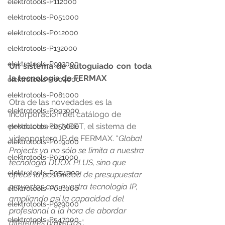
elektrotools-P112000
elektrotools-P051000
elektrotools-P012000
elektrotools-P132000
elektrotools-P993000
Un sistema de autoguiado con toda 
la tecnología de FERMAX
elektrotools-P004000
elektrotools-P081000
Otra de las novedades es la 
elektrotools-P093000
incorporación del catálogo de 
productos de MEET, el sistema de 
elektrotools-P053000
videoportero IP de FERMAX. “
Global 
elektrotools-P019000
Projects ya no sólo se limita a nuestra 
elektrotools-P021000
tecnología DUOX PLUS, sino que 
elektrotools-P054000
ofrece la posibilidad de presupuestar 
proyectos con nuestra tecnología IP, 
elektrotools-P081000
ampliando así la capacidad del 
elektrotools-P929000
profesional a la hora de abordar 
elektrotools-P547000
diferentes proyectos
”. 