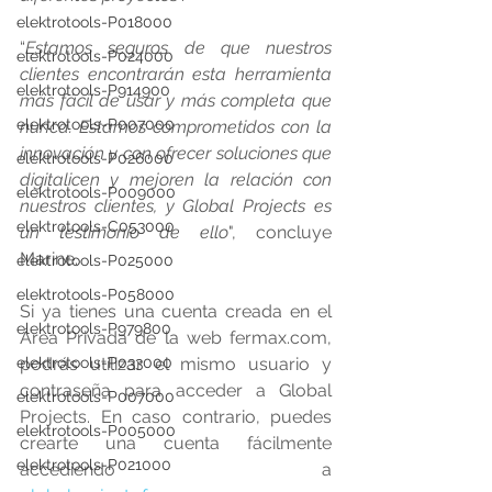
elektrotools-P018000
“
Estamos seguros de que nuestros 
elektrotools-P024000
clientes encontrarán esta herramienta 
elektrotools-P914900
más fácil de usar y más completa que 
elektrotools-P007000
nunca. Estamos comprometidos con la 
innovación y con ofrecer soluciones que 
elektrotools-P026000
digitalicen y mejoren la relación con 
elektrotools-P009000
nuestros clientes, y Global Projects es 
elektrotools-C053000
un testimonio de ello
", concluye 
Marine.
elektrotools-P025000
elektrotools-P058000
Si ya tienes una cuenta creada en el 
elektrotools-P979800
Área Privada de la web fermax.com, 
elektrotools-P033000
podrás utilizar el mismo usuario y 
contraseña para acceder a Global 
elektrotools-P007000
Projects. En caso contrario, puedes 
elektrotools-P005000
crearte una cuenta fácilmente 
elektrotools-P021000
accediendo a 