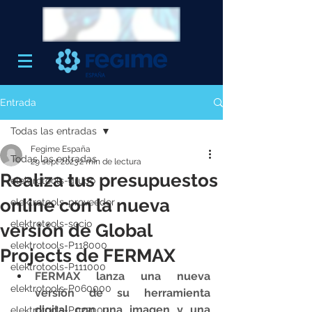
Entrada
Todas las entradas
Fegime España
Todas las entradas
29 sept 2023
2 min de lectura
Realiza tus presupuestos
elektrotools-grupo
online con la nueva
elektrotools-proveedor
elektrotools-socio
versión de Global
elektrotools-P118000
Projects de FERMAX
elektrotools-P111000
FERMAX lanza una nueva 
elektrotools-P060000
versión de su herramienta 
digital con una imagen y una 
elektrotools-P027000