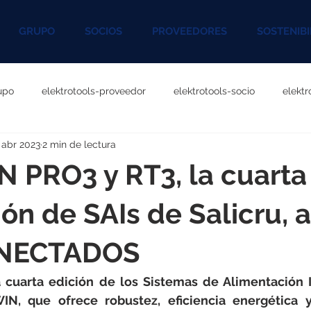
GRUPO
SOCIOS
PROVEEDORES
SOSTENIBI
upo
elektrotools-proveedor
elektrotools-socio
elekt
 abr 2023
2 min de lectura
otools-P060000
elektrotools-P027000
elektrotools-P1020
 PRO3 y RT3, la cuarta
rotools-P096000
elektrotools-P041000
elektrotools-P083
ón de SAIs de Salicru, 
NECTADOS
rotools-P046000
elektrotools-P121000
elektrotools-P1180
a cuarta edición de los Sistemas de Alimentación I
N, que ofrece robustez, eficiencia energética y