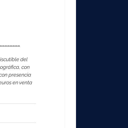
________
scutible del 
ográfica, con 
con presencia 
euros en venta 