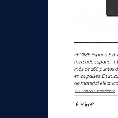
__________________
FEGIME España S.A. es
mercado español. Y l
más de 168 puntos d
en 24 países. En 202
de material eléctri
elektrotools-proveedor