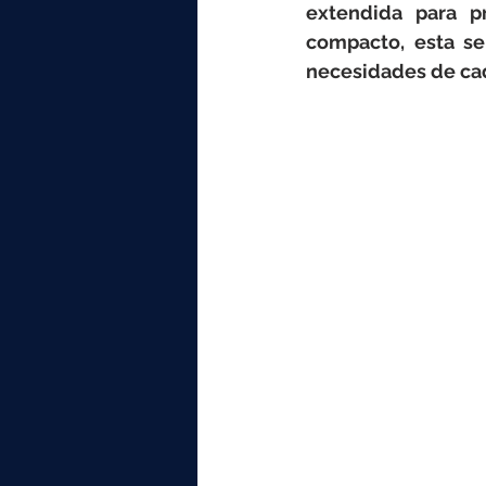
elektrotools-P059000
elekt
extendida para pr
compacto, esta ser
necesidades de cad
elektrotools-P065000
elekt
elektrotools-P045000
elekt
elektrotools-P099000
elekt