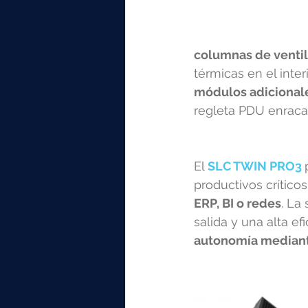
columnas de ventil
térmicas en el inter
módulos adicionale
regleta PDU enracab
El 
SLC TWIN PRO3
productivos crítico
ERP, BI o redes
. La
salida y una alta e
autonomía mediante