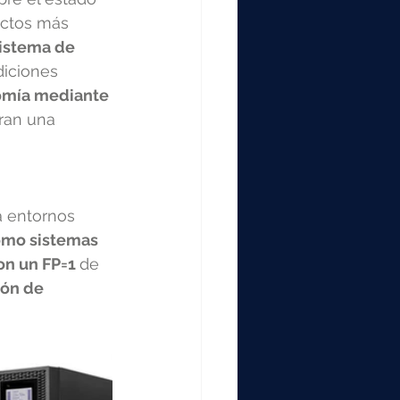
ectos más 
istema de 
diciones 
omía mediante 
ran una 
a entornos 
omo sistemas 
on un FP=1 
de 
ón de 