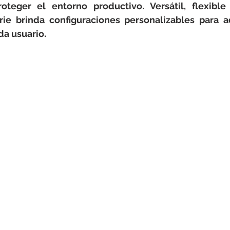
rotools-P086000
elektrotools-P033000
elektrotools-P043
oteger el entorno productivo. Versátil, flexibl
ie brinda configuraciones personalizables para ad
a usuario. 
rotools-P040000
elektrotools-P059000
elektrotools-P00
rotools-P052000
elektrotools-P01961
elektrotools-P06400
rotools-P046000