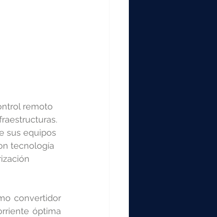
ontrol remoto 
fraestructuras. 
de sus equipos 
on tecnología 
ización 
mo convertidor 
rriente óptima 