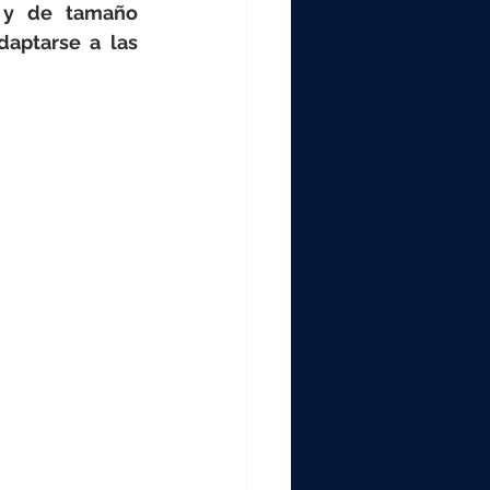
000
e y de tamaño 
aptarse a las 
2000
0