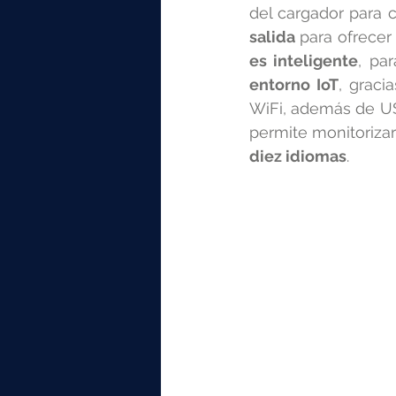
del cargador para c
salida 
para ofrecer
es inteligente
, pa
entorno IoT
, graci
WiFi, además de US
permite monitorizar
diez idiomas
.