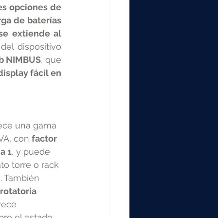
s opciones de 
ga de baterías 
se extiende al 
el dispositivo 
eb NIMBUS
, que 
isplay fácil en 
ece una gama 
VA, con 
factor 
a 1
, y puede 
to torre o rack 
. También 
rotatoria 
rece 
bre el estado 