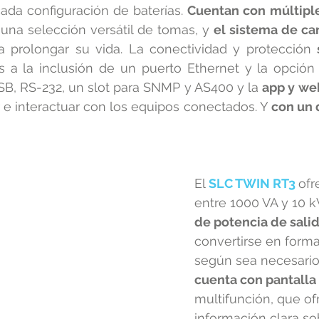
ada configuración de baterías. 
Cuentan con múltiple
 una selección versátil de tomas, y 
el sistema de car
ra prolongar su vida. La conectividad y protección 
as a la inclusión de un puerto Ethernet y la opción d
B, RS-232, un slot para SNMP y AS400 y la 
app y w
 e interactuar con los equipos conectados. Y 
con un d
El 
SLC TWIN RT3
ofr
entre 1000 VA y 10 k
de potencia de salid
convertirse en forma
según sea necesario
cuenta con pantalla 
multifunción, que of
información clara so