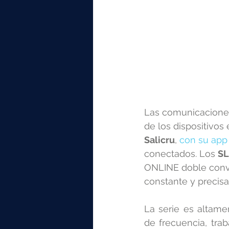
Las comunicaciones 
de los dispositivos
Salicru
, 
con su ap
conectados. Los 
SL
ONLINE doble conve
constante y precisa
La serie es altame
de frecuencia, trab