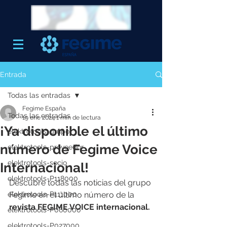
Entrada
Todas las entradas
Fegime España
Todas las entradas
19 ene 2024
1 min de lectura
¡Ya disponible el último
elektrotools-grupo
número de Fegime Voice
elektrotools-proveedor
elektrotools-socio
Internacional!
elektrotools-P118000
Descubre todas las noticias del grupo 
elektrotools-P111000
Fegime en el último número de la 
revista FEGIME VOICE internacional. 
elektrotools-P060000
elektrotools-P027000