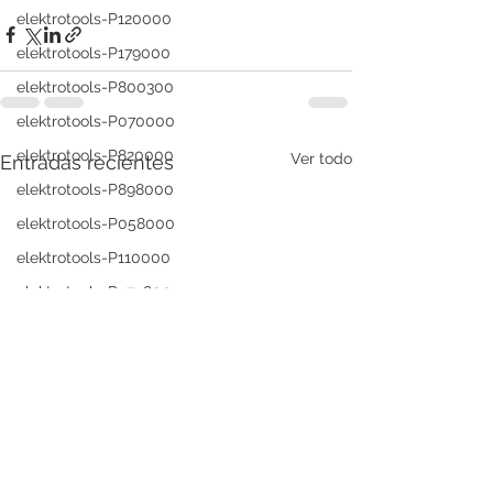
elektrotools-P120000
elektrotools-P179000
elektrotools-P800300
elektrotools-P070000
elektrotools-P820000
Ver todo
Entradas recientes
elektrotools-P898000
elektrotools-P058000
elektrotools-P110000
elektrotools-P979800
elektrotools-P003000
elektrotools-P122000
elektrotools-P547000
elektrotools-C039000
elektrotools-P536000