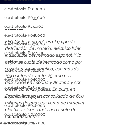
elektrotools-P020000
elektrotools-P100000
___________________________________
elektrotools-P035000
___________________________________
elektrotools-P131000
________
elektrotools-P048000
FEGIME España S.A. es el grupo de 
elektrotools-P092000
distribución de material eléctrico líder 
elektrotools-P027000
indiscutible del mercado español. Y lo 
Elektrotools - P038000
es por su cuota de mercado como por 
su cobertura geográfica, con más de 
Elektrotools-P761000
159 puntos de venta, 25 empresas 
elektrotools-P040000
asociadas en España y Andorra y con 
elektrotools-P463000
presencia en 24 países. En 2023, en 
España facturó un consolidado de 600 
elektrotools-P375000
millones de euros en venta de material 
elektrotools-P098000
eléctrico, alcanzando una cuota de 
elektrotools-C049000
mercado del 12%
elektrotools-grupo
elektrotools-C004000