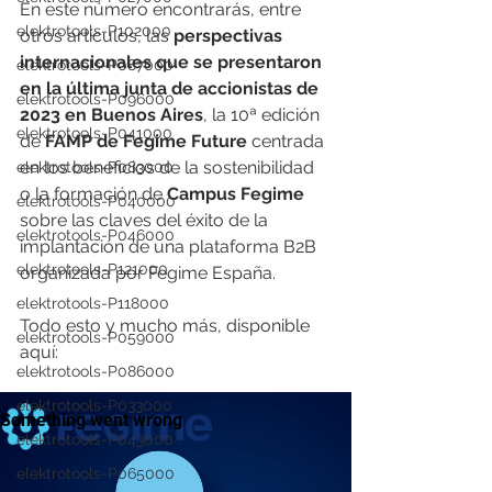
En este número encontrarás, entre 
elektrotools-P102000
otros artículos, las 
perspectivas 
internacionales que se presentaron 
elektrotools-P087000
en la última junta de accionistas de 
elektrotools-P096000
2023 en Buenos Aires
, la 10ª edición 
elektrotools-P041000
de 
FAMP de Fegime Future
 centrada 
en los beneficios de la sostenibilidad 
elektrotools-P083000
o la formación de 
Campus Fegime 
elektrotools-P040000
sobre las claves del éxito de la 
elektrotools-P046000
implantación de una plataforma B2B 
elektrotools-P121000
organizada por Fegime España. 
elektrotools-P118000
Todo esto y mucho más, disponible 
elektrotools-P059000
aquí:
elektrotools-P086000
elektrotools-P033000
elektrotools-P043000
elektrotools-P065000