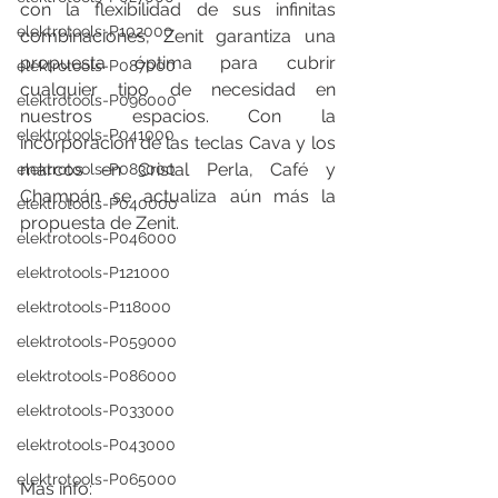
con la flexibilidad de sus infinitas 
elektrotools-P102000
combinaciones, Zenit garantiza una 
propuesta óptima para cubrir 
elektrotools-P087000
cualquier tipo de necesidad en 
elektrotools-P096000
nuestros espacios. Con la 
elektrotools-P041000
incorporación de las teclas Cava y los 
marcos en Cristal Perla, Café y 
elektrotools-P083000
Champán se actualiza aún más la 
elektrotools-P040000
propuesta de Zenit.
elektrotools-P046000
elektrotools-P121000
elektrotools-P118000
elektrotools-P059000
elektrotools-P086000
elektrotools-P033000
elektrotools-P043000
elektrotools-P065000
Más info: 