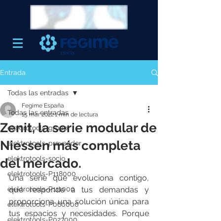
Entrada
Todas las entradas
Fegime España
Todas las entradas
15 mar 2022
1 min de lectura
Zenit, la serie modular de
elektrotools-grupo
Niessen más completa
elektrotools-proveedor
elektrotools-socio
del mercado.
elektrotools-P118000
Una serie que evoluciona contigo, 
elektrotools-P111000
que responde a tus demandas y 
proporciona una solución única para 
elektrotools-P060000
tus espacios y necesidades. Porque 
elektrotools-P027000