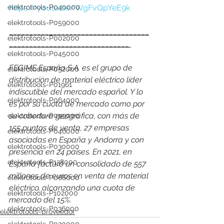
elektrotools-P040000
https://youtu.be/WgFvQpYeE9k
elektrotools-P059000
___________________________________
elektrotools-P002000
______________________________ 
elektrotools-P045000
FEGIME España S.A. es el grupo de 
elektrotools-P052000
distribución de material eléctrico líder 
elektrotools-P01961
indiscutible del mercado español. Y lo 
elektrotools-P064000
es por su cuota de mercado como por 
su cobertura geográfica, con más de 
elektrotools-P099000
155 puntos de venta, 27 empresas 
elektrotools-P046000
asociadas en España y Andorra y con 
elektrotools-P030000
presencia en 24 países. En 2021, en 
elektrotools-P138000
España facturó un consolidado de 557 
millones de euros en venta de material 
elektrotools-P066000
eléctrico, alcanzando una cuota de 
elektrotools-P102000
mercado del 15%.
elektrotools-P036000
elektrotools-proveedor