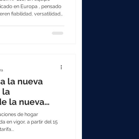
ricado en Europa , pensado
ren fiabilidad, versatilidad
a climatización , es
ráulicos (radiadores, suelo
 aéraulicos (climatización
onvierte en una solución
de las instalaciones re
ra
a la nueva
 la
de la nueva
statos Tybox
luciones de hogar
a en vigor, a partir del 15
va tarifa...