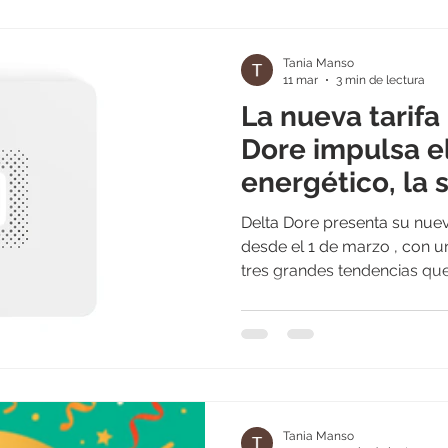
Tydom), sirena integrada y
ofreciendo una arquitectura
Tania Manso
hub dispone de triple co
11 mar
3 min de lectura
La nueva tarifa
Dore impulsa el
energético, la 
zonificación de
Delta Dore presenta su nuev
vivienda
desde el 1 de marzo , con 
tres grandes tendencias qu
evolución del mercado reside
consumo energético, la seg
zonificación del confort en 
actualización de su portfoli
ecosistema de soluciones int
basado en dispositivos con
Tania Manso
través de la pasarela Tydo