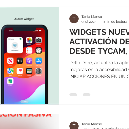
Tania Manso
9 jul 2025
3 min de lectura
WIDGETS NUEV
ACTIVACIÓN D
DESDE TYCAM,
TARJETA SD, 
Delta Dore, actualiza la ap
DE LA ALARMA
mejoras en la accesibilidad
INICIAR ACCIONES EN UN CL
Tania Manso
5 may 2025
3 min de lectu