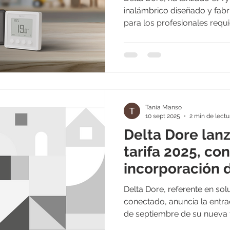
inalámbrico diseñado y fab
para los profesionales requie
y facilidad de instalación. El Tybox RF 210 permite la
gestión de la calefacción y l
compatible con sistemas hid
radiante, bombas de calor) y
por conductos), lo que lo c
compatible para la mayoría 
Tania Manso
10 sept 2025
2 min de lectu
Delta Dore lanz
tarifa 2025, con
incorporación 
gama de termo
Delta Dore, referente en so
RF 210
conectado, anuncia la entrad
de septiembre de su nue