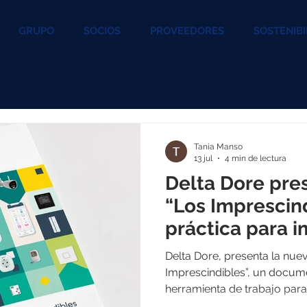
GRUPO
SOCIOS
PROVEEDORES
SOSTENIBI
Tania Manso
13 jul
4 min de lectura
Delta Dore pre
“Los Imprescind
práctica para i
hogar conecta
Delta Dore, presenta la nue
Imprescindibles”, un docu
herramienta de trabajo para
sector. Esta nueva edición 