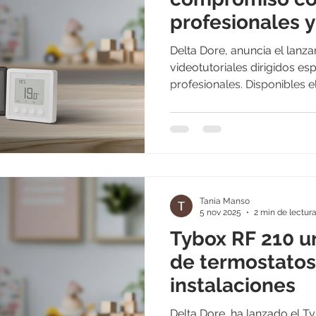
profesionales y
serie de nuevo
Delta Dore, anuncia el lan
videotutoriales
videotutoriales dirigidos específicamente a los
profesionales. Disponibles e
termostato Tyb
de Delta Dore, estos vídeos 
práctica y estructurada par
Tybox RF 210 , el termostat
garantizar control, eficienci
proyecto de calefacción. E
destaca por su fiabilidad, s
Tania Manso
5 nov 2025
2 min de lectur
Tybox RF 210 u
de termostatos
instalaciones
Delta Dore, ha lanzado el T