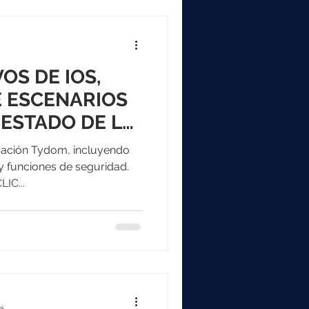
OS DE IOS,
E ESCENARIOS
 ESTADO DE LA
PROGRAMACIÓN
licación Tydom, incluyendo
 y funciones de seguridad.
IC...
ra