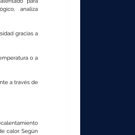
atentado para 
ico, analiza 
sidad gracias a 
emperatura o a 
te a través de 
recalentamiento 
e calor. Según 