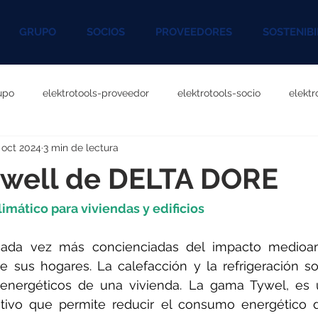
GRUPO
SOCIOS
PROVEEDORES
SOSTENIBI
upo
elektrotools-proveedor
elektrotools-socio
elekt
 oct 2024
3 min de lectura
otools-P060000
elektrotools-P027000
elektrotools-P1020
well de DELTA DORE
rotools-P096000
elektrotools-P041000
elektrotools-P083
limático para viviendas y edificios
cada vez más concienciadas del impacto medioam
rotools-P046000
elektrotools-P121000
elektrotools-P1180
de sus hogares. La calefacción y la refrigeración s
s energéticos de una vivienda. La gama Tywel, es 
ivo que permite reducir el consumo energético de 