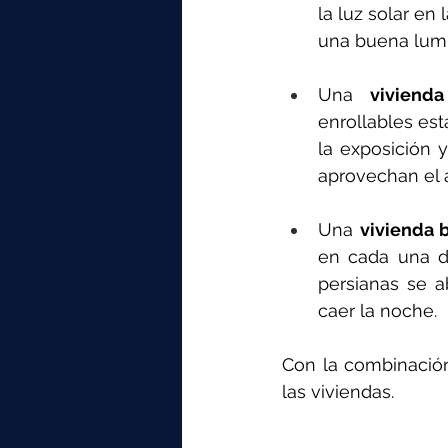
la luz solar en
una buena lumi
Una 
viviend
enrollables est
la exposición y
aprovechan el a
Una 
vivienda b
en cada una de
persianas se a
caer la noche.
Con la combinación
las viviendas.