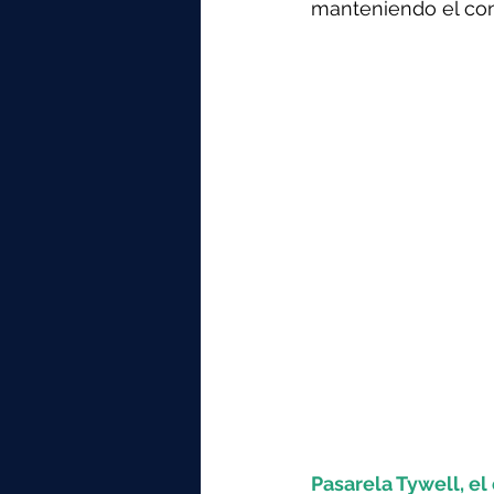
elektrotools-P059000
elekt
manteniendo el con
elektrotools-P065000
elekt
elektrotools-P045000
elekt
elektrotools-P099000
elekt
Pasarela Tywell, el