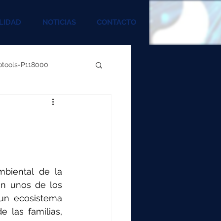
LIDAD
NOTICIAS
CONTACTO
rotools-P118000
00
000
biental de la 
00
on unos de los 
un ecosistema 
las familias, 