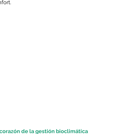
rotools-P086000
elektrotools-P033000
elektrotools-P043
fort.
rotools-P040000
elektrotools-P059000
elektrotools-P00
rotools-P052000
elektrotools-P01961
elektrotools-P06400
rotools-P046000
 corazón de la gestión bioclimática