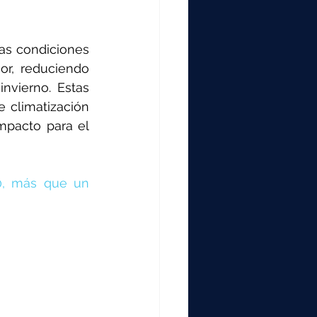
as condiciones 
or, reduciendo 
vierno. Estas 
 climatización 
mpacto para el 
0, más que un 