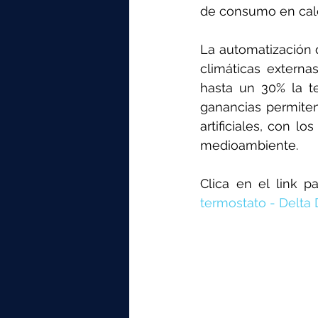
de consumo en cale
La automatización d
climáticas externas
hasta un 30% la t
ganancias permiten
artificiales, con l
medioambiente.
Clica en el link 
termostato - Delta