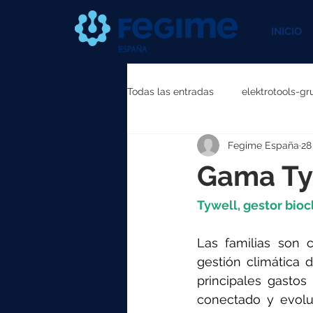
INICIO
Todas las entradas
elektrotools-gr
Fegime España
28
elektrotools-P111000
elektr
Gama Ty
elektrotools-P087000
elekt
Tywell, gestor bioc
Las familias son 
elektrotools-P040000
elekt
gestión climática 
principales gasto
conectado y evolut