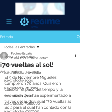
Entrada
Todas las entradas
Fegime España
Todas las entradas
11 nov 2021
1 min de lectura
¡70 vueltas al sol!
elektrotools-grupo
Actualizado:
15 nov 2021
elektrotools-proveedor
El 9 de Noviembre Miguelez 
elektrotools-socio
cumplieron 70 años. Quisieron 
elektrotools-P118000
celebrar el paso del tiempo y la 
evolución que han experimentado a 
elektrotools-P111000
través del audiovisual “70 Vueltas al 
elektrotools-P060000
Sol”, para el cual han contado con la 
elektrotools-P027000