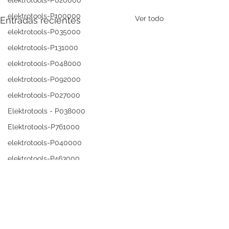
elektrotools-P020000
elektrotools-P100000
Ver todo
Entradas recientes
elektrotools-P035000
elektrotools-P131000
elektrotools-P048000
elektrotools-P092000
elektrotools-P027000
Elektrotools - P038000
Elektrotools-P761000
elektrotools-P040000
elektrotools-P463000
elektrotools-P375000
elektrotools-P098000
elektrotools-C049000
elektrotools-C004000