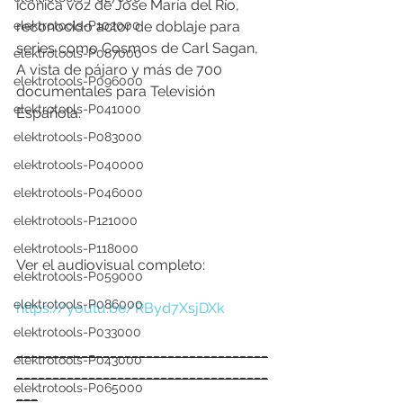
icónica voz de Jose María del Río, 
elektrotools-P102000
reconocido actor de doblaje para 
series como Cosmos de Carl Sagan, 
elektrotools-P087000
A vista de pájaro y más de 700 
elektrotools-P096000
documentales para Televisión 
elektrotools-P041000
Española. 
elektrotools-P083000
elektrotools-P040000
elektrotools-P046000
elektrotools-P121000
elektrotools-P118000
Ver el audiovisual completo:
elektrotools-P059000
elektrotools-P086000
https://youtu.be/RByd7XsjDXk
elektrotools-P033000
___________________________________
elektrotools-P043000
___________________________________
elektrotools-P065000
___