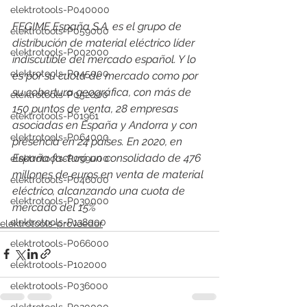
elektrotools-P040000
FEGIME España S.A. es el grupo de 
elektrotools-P059000
distribución de material eléctrico líder 
elektrotools-P002000
indiscutible del mercado español. Y lo 
elektrotools-P045000
es por su cuota de mercado como por 
su cobertura geográfica, con más de 
elektrotools-P052000
150 puntos de venta, 28 empresas 
elektrotools-P01961
asociadas en España y Andorra y con 
elektrotools-P064000
presencia en 24 países. En 2020, en 
España facturó un consolidado de 476 
elektrotools-P099000
millones de euros en venta de material 
elektrotools-P046000
eléctrico, alcanzando una cuota de 
elektrotools-P030000
mercado del 15%
elektrotools-P138000
elektrotools-proveedor
elektrotools-P066000
elektrotools-P102000
elektrotools-P036000