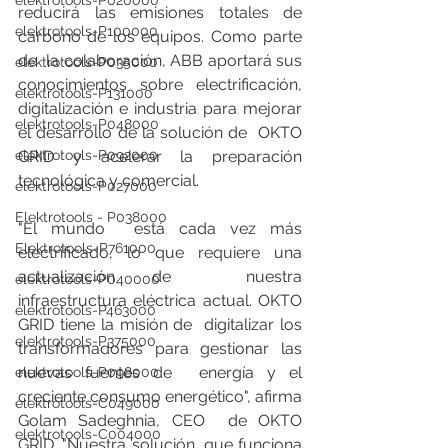
elektrotools-P020000
reducirá las emisiones totales de 
elektrotools-P100000
carbono de los equipos. Como parte 
de  la colaboración, ABB aportará sus 
elektrotools-P035000
conocimientos sobre electrificación,  
elektrotools-P131000
digitalización e industria para mejorar 
elektrotools-P048000
el desarrollo de la solución de  OKTO 
GRID y acelerar la preparación 
elektrotools-P092000
tecnológica y comercial.
elektrotools-P027000
Elektrotools - P038000
"El mundo  está cada vez más 
Elektrotools-P761000
electrificado, lo que requiere una 
actualización de  nuestra 
elektrotools-P040000
infraestructura eléctrica actual. OKTO 
elektrotools-P463000
GRID tiene la misión de  digitalizar los 
elektrotools-P375000
transformadores para gestionar las 
nuevas fuentes de  energía y el 
elektrotools-P098000
creciente consumo energético", afirma 
elektrotools-C049000
Golam Sadeghnia, CEO  de OKTO 
elektrotools-C004000
GRID. "Nuestra solución, que funciona 