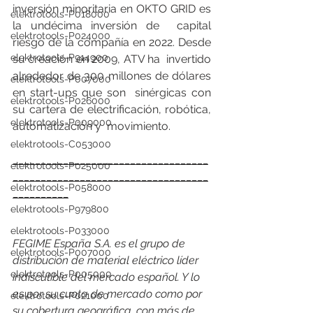
inversión minoritaria en OKTO GRID es 
elektrotools-P018000
la undécima inversión de  capital 
elektrotools-P024000
riesgo de la compañía en 2022. Desde 
elektrotools-P914900
su creación en 2009, ATV ha  invertido 
alrededor de 300 millones de dólares 
elektrotools-P007000
en start-ups que son  sinérgicas con 
elektrotools-P026000
su cartera de electrificación, robótica, 
elektrotools-P009000
automatización y  movimiento.
elektrotools-C053000
___________________________________
elektrotools-P025000
___________________________________
elektrotools-P058000
__________
elektrotools-P979800
elektrotools-P033000
FEGIME España S.A. es el grupo de 
elektrotools-P007000
distribución de material eléctrico líder 
elektrotools-P005000
indiscutible del mercado español. Y lo 
es por su cuota de mercado como por 
elektrotools-P021000
su cobertura geográfica, con más de 