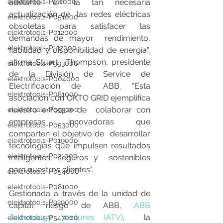
adelante en la tan necesaria 
elektrotools-P112000
actualización de  las redes eléctricas 
elektrotools-P051000
obsoletas para satisfacer las 
elektrotools-P012000
demandas de mayor  rendimiento, 
elektrotools-P132000
fiabilidad y disponibilidad de energía", 
afirma Stuart  Thompson, presidente 
elektrotools-P993000
de la División de Service de 
elektrotools-P004000
Electrificación de  ABB. "Esta 
elektrotools-P081000
asociación con OKTO GRID ejemplifica 
nuestro enfoque de  colaborar con 
elektrotools-P093000
empresas innovadoras que 
elektrotools-P053000
comparten el objetivo de  desarrollar 
elektrotools-P019000
tecnologías que impulsen resultados 
elektrotools-P021000
inteligentes, seguros y  sostenibles 
para nuestros clientes".
elektrotools-P054000
elektrotools-P081000
Gestionada a través de la unidad de 
elektrotools-P929000
capital riesgo de ABB, 
ABB 
Technology Ventures (ATV)
,  la 
elektrotools-P547000