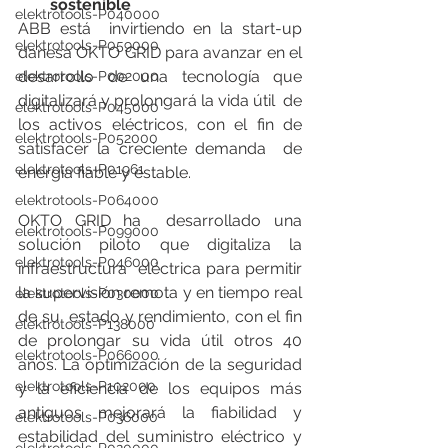
sostenible
elektrotools-P040000
ABB está  invirtiendo en la start-up 
elektrotools-P059000
danesa OKTO GRID para avanzar en el  
desarrollo de una tecnología que 
elektrotools-P002000
digitalizará y prolongará la vida útil  de 
elektrotools-P045000
los activos eléctricos, con el fin de 
elektrotools-P052000
satisfacer la creciente demanda  de 
elektrotools-P01961
energía fiable y estable.
elektrotools-P064000
OKTO GRID ha  desarrollado una 
elektrotools-P099000
solución piloto que digitaliza la 
elektrotools-P046000
infraestructura  eléctrica para permitir 
la supervisión remota y en tiempo real 
elektrotools-P030000
de su  estado y rendimiento, con el fin 
elektrotools-P138000
de prolongar su vida útil otros 40  
elektrotools-P066000
años. La optimización de la seguridad 
elektrotools-P102000
y la eficiencia de los equipos más  
antiguos mejorará la fiabilidad y 
elektrotools-P036000
estabilidad del suministro eléctrico y  