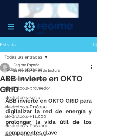
Entrada
Todas las entradas
Fegime España
Todas las entradas
24 feb 2023
2 min de lectura
ABB invierte en OKTO
elektrotools-grupo
GRID
elektrotools-proveedor
elektrotools-socio
ABB invierte en OKTO GRID para 
elektrotools-P118000
digitalizar la red de energía y 
elektrotools-P111000
prolongar la vida útil de los 
elektrotools-P060000
componentes clave.
elektrotools-P027000