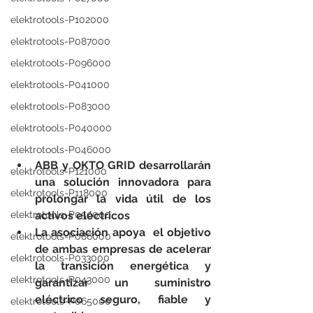
elektrotools-P102000
elektrotools-P087000
elektrotools-P096000
elektrotools-P041000
elektrotools-P083000
elektrotools-P040000
elektrotools-P046000
ABB y OKTO GRID desarrollarán 
elektrotools-P121000
una solución innovadora para 
elektrotools-P118000
prolongar la vida útil de los 
activos eléctricos
elektrotools-P059000
La asociación apoya  el objetivo 
elektrotools-P086000
de ambas empresas de acelerar 
elektrotools-P033000
la transición energética y  
elektrotools-P043000
garantizar un suministro 
eléctrico seguro, fiable y 
elektrotools-P065000