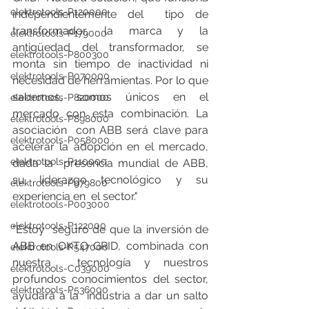
elektrotools-P120000
independientemente del  tipo de 
transformador, la marca y la 
elektrotools-P179000
antigüedad del transformador, se  
elektrotools-P800300
monta sin tiempo de inactividad ni 
elektrotools-P070000
necesidad de herramientas. Por lo que  
sabemos, somos únicos en el 
elektrotools-P820000
mercado con esta combinación. La 
elektrotools-P898000
asociación  con ABB será clave para 
elektrotools-P058000
acelerar la adopción en el mercado, 
elektrotools-P110000
dada la  presencia mundial de ABB, 
su liderazgo tecnológico y su 
elektrotools-P979800
experiencia en  el sector."
elektrotools-P003000
elektrotools-P122000
"Estoy  seguro de que la inversión de 
ABB en OKTO GRID, combinada con 
elektrotools-P547000
nuestra  tecnología y nuestros 
elektrotools-C039000
profundos conocimientos del sector, 
elektrotools-P536000
ayudará a la  industria a dar un salto 