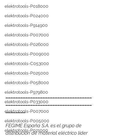
elektrotools-P018000
elektrotools-P024000
elektrotools-P914900
elektrotools-P007000
elektrotools-P026000
elektrotools-P009000
elektrotools-C053000
elektrotools-P025000
elektrotools-P058000
elektrotools-P979800
___________________________________
elektrotools-P033000
___________________________________
________
elektrotools-P007000
elektrotools-P005000
FEGIME España S.A. es el grupo de 
elektrotools-P021000
distribución de material eléctrico líder 