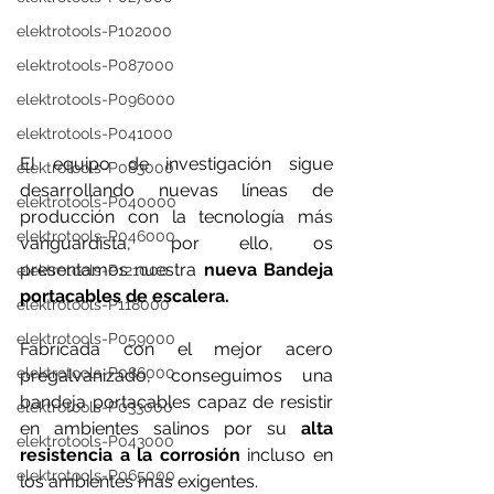
elektrotools-P102000
elektrotools-P087000
elektrotools-P096000
elektrotools-P041000
El equipo de investigación sigue 
elektrotools-P083000
desarrollando nuevas líneas de 
elektrotools-P040000
producción con la tecnología más 
elektrotools-P046000
vanguardista, por ello, os 
presentamos nuestra 
nueva Bandeja 
elektrotools-P121000
portacables de escalera. 
elektrotools-P118000
elektrotools-P059000
Fabricada con el mejor acero 
elektrotools-P086000
pregalvanizado, conseguimos una 
bandeja portacables capaz de resistir 
elektrotools-P033000
en ambientes salinos por su
 alta 
elektrotools-P043000
resistencia a la corrosión
 incluso en 
elektrotools-P065000
los ambientes más exigentes.