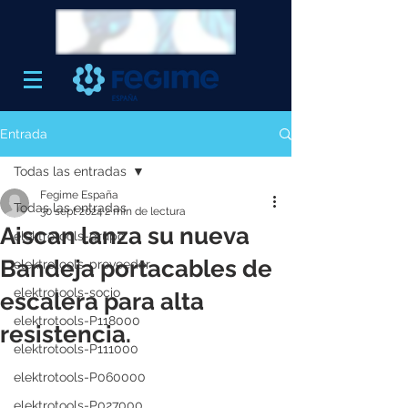
Entrada
Todas las entradas
Fegime España
Todas las entradas
30 sept 2024
2 min de lectura
Aiscan lanza su nueva
elektrotools-grupo
Bandeja portacables de
elektrotools-proveedor
elektrotools-socio
escalera para alta
elektrotools-P118000
resistencia.
elektrotools-P111000
elektrotools-P060000
elektrotools-P027000