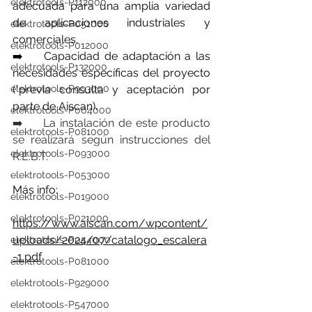
elektrotools-P112000
adecuada para una amplia variedad 
de aplicaciones industriales y 
elektrotools-P051000
comerciales.
elektrotools-P012000
➡️ 	Capacidad de adaptación a las 
elektrotools-P132000
necesidades específicas del proyecto 
(*previa consulta y aceptación por 
elektrotools-P993000
parte de Aiscan).
elektrotools-P004000
➡️ 	La instalación de este producto 
elektrotools-P081000
se realizará según instrucciones del 
elektrotools-P093000
R.E.B.T.
elektrotools-P053000
Más info:
elektrotools-P019000
elektrotools-P021000
https://www.aiscan.com/wpcontent/
uploads/2024/07/catalogo_escalera
elektrotools-P054000
-1.pdf
elektrotools-P081000
elektrotools-P929000
elektrotools-P547000