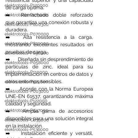
resistencia superior y una capacidad 
elektrotools-P120000
de carga óptima.
➡️	Remachado doble reforzado 
elektrotools-P179000
que garantiza una conexión robusta y 
elektrotools-P800300
duradera.
elektrotools-P070000
➡️ 	Alta resistencia a la carga, 
elektrotools-P820000
mostrando excelentes resultados en 
pruebas de carga.
elektrotools-P898000
➡️ 	Diseñada sin desprendimiento de 
elektrotools-P058000
partículas de zinc, ideal para su 
elektrotools-P110000
implementación en centros de datos y 
otros entornos sensibles.
elektrotools-P979800
➡️ 	Acorde con la Norma Europea 
elektrotools-P003000
UNE-EN 61537, garantizando máxima 
elektrotools-P122000
calidad y seguridad.
elektrotools-P547000
➡️ 	Amplia gama de accesorios 
disponibles para una solución integral 
elektrotools-C039000
en la instalación.
elektrotools-P536000
➡️ 	Instalación eficiente y versátil, 