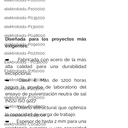
elektrotools-P020000
elektrotools-P100000
elektrotools-P035000
elektrotools-P131000
elektrotools-P048000
Diseñada para los proyectos más 
elektrotools-P092000
exigentes:
elektrotools-P027000
➡️ 	Fabricada con acero de la más 
Elektrotools - P038000
alta calidad para una durabilidad 
Elektrotools-P761000
excepcional.
➡️	Clase 8. Más de 1200 horas 
elektrotools-P040000
según la prueba de laboratorio del 
elektrotools-P463000
ensayo de pulverización neutra de sal 
elektrotools-P375000
(NSS) ISO 9227.
elektrotools-P098000
➡️ 	Diseño estructural que optimiza 
la capacidad de carga de trabajo.
elektrotools-C049000
➡️ 	Espesor de hasta 2 mm para una 
elektrotools-C004000