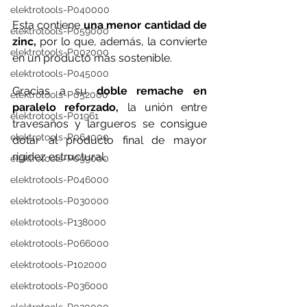
elektrotools-P040000
Esta contiene 
una menor cantidad de 
elektrotools-P059000
zinc, 
por lo que, además, la convierte 
elektrotools-P002000
en un producto más sostenible.
elektrotools-P045000
Gracias a su 
doble remache en 
elektrotools-P052000
paralelo reforzado,
 la unión entre 
elektrotools-P01961
travesaños y largueros se consigue 
elektrotools-P064000
dotar al producto final de mayor 
rigidez estructural.
elektrotools-P099000
elektrotools-P046000
elektrotools-P030000
elektrotools-P138000
elektrotools-P066000
elektrotools-P102000
elektrotools-P036000