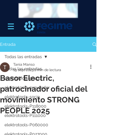
Entrada
Todas las entradas
Tania Manso
Todas las entradas
19 sept 2025
2 min de lectura
Basor Electric,
elektrotools-grupo
patrocinador oficial del
elektrotools-proveedor
elektrotools-socio
movimiento STRONG
elektrotools-P118000
PEOPLE 2025
elektrotools-P111000
elektrotools-P060000
elektrotools-P027000