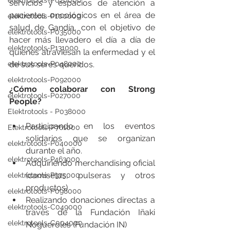
elektrotools-P020000
servicios y espacios de atención a 
pacientes oncológicos en el área de 
elektrotools-P100000
salud de Gandía, con el objetivo de 
elektrotools-P035000
hacer más llevadero el día a día de 
elektrotools-P131000
quienes atraviesan la enfermedad y el 
elektrotools-P048000
de sus seres queridos.
elektrotools-P092000
¿Cómo colaborar con Strong 
elektrotools-P027000
People?
Elektrotools - P038000
Participando en los eventos 
Elektrotools-P761000
solidarios que se organizan 
elektrotools-P040000
durante el año.
elektrotools-P463000
Adquiriendo merchandising oficial 
(camisetas, pulseras y otros 
elektrotools-P375000
productos)
elektrotools-P098000
Realizando donaciones directas a 
elektrotools-C049000
través de la Fundación Iñaki 
elektrotools-C004000
Nogueroles (Fundación IN)