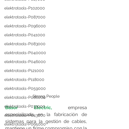
elektrotools-P102000
elektrotools-P087000
elektrotools-P096000
elektrotools-P041000
elektrotools-P083000
elektrotools-P040000
elektrotools-P046000
elektrotools-P121000
elektrotools-P118000
elektrotools-P059000
Strong People
elektrotools-P086000
elektrotools-P033000
Basor Electric,
 empresa 
especializada en la fabricación de 
elektrotools-P043000
sistemas para la gestión de cables, 
elektrotools-P065000
mantiene un firme compromiso con la 