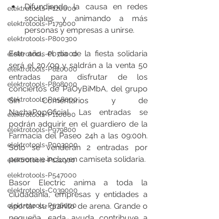
Difundiendo la causa en redes 
elektrotools-P120000
sociales y animando a más 
elektrotools-P179000
personas y empresas a unirse.
elektrotools-P800300
Este año, el día de la fiesta solidaria 
elektrotools-P070000
será el 20/09 y saldrán a la venta 50 
elektrotools-P820000
entradas para disfrutar de los 
elektrotools-P898000
conciertos de PaOyBiMbA, del grupo 
elektrotools-P058000
Sin Comentarios y de 
NachaPopOficial. Las entradas se 
elektrotools-P110000
podrán adquirir en el guardiero de la 
elektrotools-P979800
Farmacia del Paseo 24h a las 09:00h. 
elektrotools-P003000
Solo se venderán 2 entradas por 
persona e incluyen camiseta solidaria.
elektrotools-P122000
elektrotools-P547000
Basor Electric anima a toda la 
elektrotools-C039000
ciudadanía, empresas y entidades a 
elektrotools-P536000
aportar su granito de arena. Grande o 
pequeña, cada ayuda contribuye a 