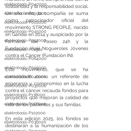
elektrotools-P040000
solidaridad y la responsabilidad social. 
Un año más, la compañía se suma 
elektrotools-P059000
como patrocinador oficial del 
elektrotools-P002000
movimiento STRONG PEOPLE, nacido 
elektrotools-P045000
en Gandía en 2014 y auspiciado por la 
elektrotools-P052000
Farmacia del Paseo 24h y la 
Fundación Iñaki Nogueroles Jóvenes 
elektrotools-P01961
contra el Cáncer (Fundación IN).
elektrotools-P064000
elektrotools-P099000
Este movimiento, que se ha 
consolidado como un referente de 
elektrotools-P046000
esperanza y compromiso en la lucha 
elektrotools-P030000
contra el cáncer, recauda fondos para 
elektrotools-P138000
proyectos que mejoran la calidad de 
elektrotools-P066000
vida de los pacientes y sus familias.
elektrotools-P102000
En esta edición 2025, los fondos se 
elektrotools-P036000
destinarán a la humanización de los 