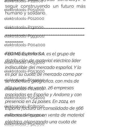
elektrotools-P112000
seguir construyendo un futuro más 
elektrotools-P051000
humano y solidario.
elektrotools-P012000
___________________________________
elektrotools-P132000
___________________________________
elektrotools-P993000
________
elektrotools-P004000
FEGIME España S.A. es el grupo de 
elektrotools-P081000
distribución de material eléctrico líder 
elektrotools-P093000
indiscutible del mercado español. Y lo 
elektrotools-P053000
es por su cuota de mercado como por 
elektrotools-P019000
su cobertura geográfica, con más de 
163 puntos de venta, 26 empresas 
elektrotools-P021000
asociadas en España y Andorra y con 
elektrotools-P054000
presencia en 24 países. 
En 2024, en 
elektrotools-P081000
España facturó un consolidado de 566 
millones de euros en venta de material 
elektrotools-P929000
eléctrico, alcanzando una cuota de 
elektrotools-P547000