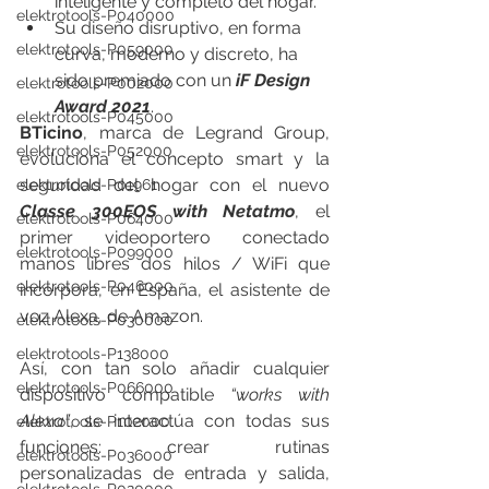
inteligente y completo del hogar.
elektrotools-P040000
Su diseño disruptivo, en forma 
elektrotools-P059000
curva, moderno y discreto, ha 
sido premiado con un 
iF Design 
elektrotools-P002000
Award 2021
.
elektrotools-P045000
BTicino
, marca de Legrand Group, 
elektrotools-P052000
evoluciona el concepto smart y la 
seguridad del hogar con el nuevo 
elektrotools-P01961
Classe 300EOS with Netatmo
, el 
elektrotools-P064000
primer videoportero conectado 
elektrotools-P099000
manos libres dos hilos / WiFi que 
elektrotools-P046000
incorpora, en España, el asistente de 
voz Alexa, de Amazon. 
elektrotools-P030000
elektrotools-P138000
Así, con tan solo añadir cualquier 
elektrotools-P066000
dispositivo compatible 
“works with 
Alexa”
, se interactúa con todas sus 
elektrotools-P102000
funciones: crear rutinas 
elektrotools-P036000
personalizadas de entrada y salida, 