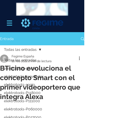
Entrada
Todas las entradas
Fegime España
Todas las entradas
16 feb 2022
2 min de lectura
BTicino evoluciona el
elektrotools-grupo
concepto Smart con el
elektrotools-proveedor
elektrotools-socio
primer videoportero que
elektrotools-P118000
integra Alexa
elektrotools-P111000
elektrotools-P060000
elektrotools-P027000