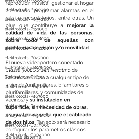
elektrotools-P020000
reproducir música, gestionar el hogar 
elektrotools-P100000
conectado, programar alarmas en el 
reloj o recordatorios, entre otras. Un 
elektrotools-P035000
plus que contribuye a 
mejorar la 
elektrotools-P131000
calidad de vida de las personas, 
elektrotools-P048000
sobre todo de aquellas con 
problemas de visión y/o movilidad
. 
elektrotools-P092000
elektrotools-P027000
El nuevo videoportero conectado 
Elektrotools - P038000
Classe 300EOS with Netatmo
 de 
Bticino se adapta a cualquier tipo de 
Elektrotools-P761000
vivienda (unifamiliares, bifamiliares o 
elektrotools-P040000
plurifamiliares, y comunidades de 
elektrotools-P463000
vecinos) y 
su instalación en 
elektrotools-P375000
superficie, sin necesidad de obras, 
es igual de sencilla que el cableado 
elektrotools-P098000
de dos hilos
. Tan solo será necesario 
elektrotools-C049000
configurar los parámetros clásicos 
elektrotools-C004000
de este sistema.