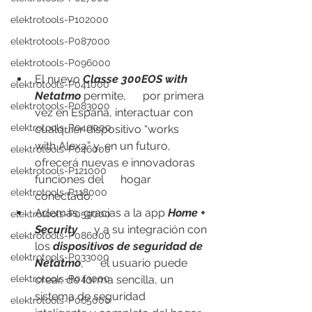
elektrotools-P102000
elektrotools-P087000
elektrotools-P096000
El nuevo 
Classe 300EOS with 
elektrotools-P041000
Netatmo
 permite,      por primera 
elektrotools-P083000
vez en España, interactuar con 
elektrotools-P040000
cualquier dispositivo “works      
with Alexa” y, en un futuro, 
elektrotools-P046000
ofrecerá nuevas e innovadoras 
elektrotools-P121000
funciones del      hogar 
elektrotools-P118000
conectado. 
Además, gracias a la app 
Home + 
elektrotools-P059000
Security
      y a su integración con 
elektrotools-P086000
los 
dispositivos de seguridad de 
elektrotools-P033000
Netatmo
,      el usuario puede 
crear, de forma sencilla, un 
elektrotools-P043000
sistema de seguridad      
elektrotools-P065000