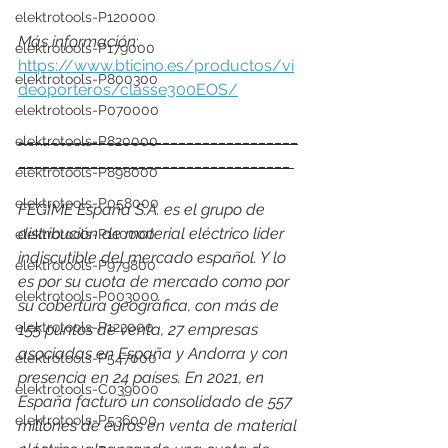
elektrotools-P120000
Más información
: 
elektrotools-P179000
https://www.bticino.es/productos/vi
elektrotools-P800300
deoporteros/classe300EOS/
elektrotools-P070000
___________________________________
elektrotools-P820000
__________________________________ 
elektrotools-P898000
elektrotools-P058000
FEGIME España S.A. es el grupo de 
distribución de material eléctrico líder 
elektrotools-P110000
indiscutible del mercado español. Y lo 
elektrotools-P979800
es por su cuota de mercado como por 
elektrotools-P003000
su cobertura geográfica, con más de 
elektrotools-P122000
155 puntos de venta, 27 empresas 
asociadas en España y Andorra y con 
elektrotools-P547000
presencia en 24 países. En 2021, en 
elektrotools-C039000
España facturó un consolidado de 557 
elektrotools-P536000
millones de euros en venta de material 