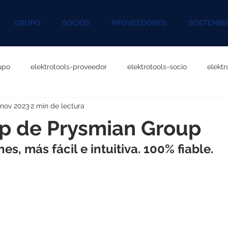
GRUPO
SOCIOS
PROVEEDORES
SOSTENIBI
upo
elektrotools-proveedor
elektrotools-socio
elekt
 nov 2023
2 min de lectura
otools-P060000
elektrotools-P027000
elektrotools-P1020
p de Prysmian Group
s, más fácil e intuitiva. 100% fiable. 
rotools-P096000
elektrotools-P041000
elektrotools-P083
rotools-P046000
elektrotools-P121000
elektrotools-P1180