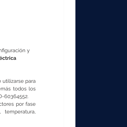
000
2000
0
figuración y 
éctrica
tilizarse para 
más todos los 
D-60364552. 
tores por fase 
 temperatura, 