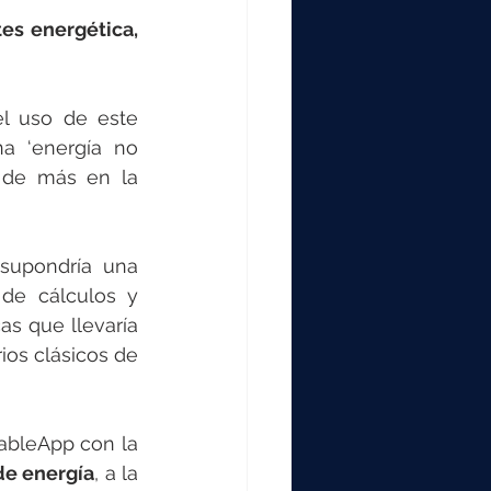
es energética, 
l uso de este 
a ‘energía no 
 de más en la 
supondría una 
de cálculos y 
s que llevaría 
os clásicos de 
ableApp con la 
de energía
, a la 