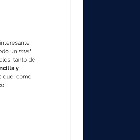
interesante 
todo un 
must 
les, tanto de 
cilla y 
s que, como 
o.