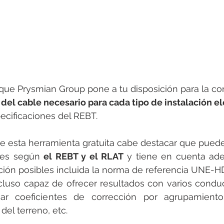
rotools-P086000
elektrotools-P033000
elektrotools-P043
rotools-P040000
elektrotools-P059000
elektrotools-P00
rotools-P052000
elektrotools-P01961
elektrotools-P06400
que Prysmian Group pone a tu disposición para la con
 del cable necesario para cada tipo de instalación el
ecificaciones del REBT.
rotools-P046000
de esta herramienta gratuita cabe destacar que puede u
nes según 
el REBT y el RLAT
 y tiene en cuenta ade
ación posibles incluida la norma de referencia UNE-H
cluso capaz de ofrecer resultados con varios conduc
car coeficientes de corrección por agrupamiento,
 del terreno, etc.