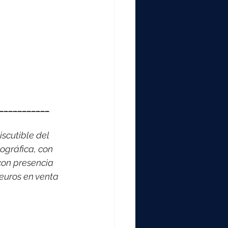
___________
scutible del 
ográfica, con 
on presencia 
euros en venta 