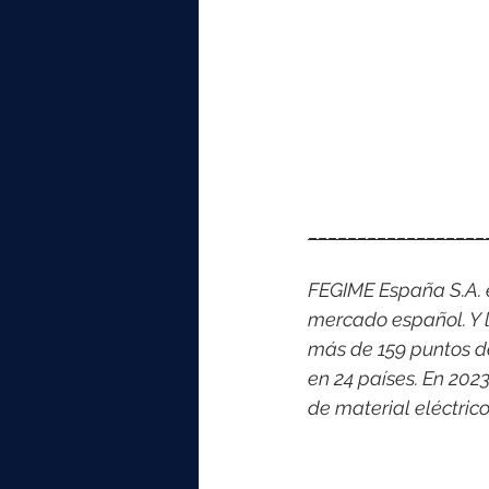
__________________
FEGIME España S.A. es
mercado español. Y l
más de 159 puntos d
en 24 países. En 202
de material eléctri