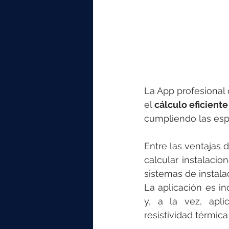
elektrotools-P059000
elekt
elektrotools-P065000
elekt
elektrotools-P045000
elekt
La App profesional 
el 
cálculo eficiente
cumpliendo las esp
elektrotools-P099000
elekt
Entre las ventajas 
calcular instalacio
sistemas de instal
La aplicación es in
y, a la vez, apli
resistividad térmica