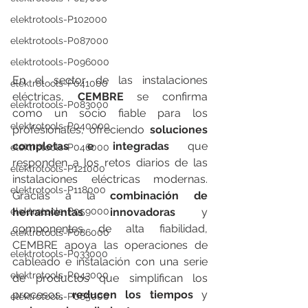
elektrotools-P102000
elektrotools-P087000
elektrotools-P096000
En el sector de las instalaciones 
elektrotools-P041000
eléctricas, 
CEMBRE
 se confirma 
elektrotools-P083000
como un socio fiable para los 
elektrotools-P040000
profesionales, ofreciendo 
soluciones 
completas e integradas
 que 
elektrotools-P046000
responden a los retos diarios de las 
elektrotools-P121000
instalaciones eléctricas modernas. 
elektrotools-P118000
Gracias a la 
combinación de 
elektrotools-P059000
herramientas innovadoras
 y 
componentes de alta fiabilidad, 
elektrotools-P086000
CEMBRE apoya las operaciones de 
elektrotools-P033000
cableado e instalación con una serie 
elektrotools-P043000
de productos que simplifican los 
procesos, 
reducen los tiempos
 y 
elektrotools-P065000