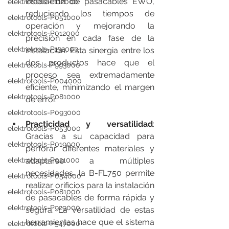
instalación de pasacables EWO, 
elektrotools-P112000
reduciendo los tiempos de 
elektrotools-P051000
operación y mejorando la 
elektrotools-P012000
precisión en cada fase de la 
elektrotools-P132000
instalación. Esta sinergia entre los 
dos productos hace que el 
elektrotools-P993000
proceso sea extremadamente 
elektrotools-P004000
eficiente, minimizando el margen 
elektrotools-P081000
de error.
elektrotools-P093000
Practicidad y versatilidad
: 
elektrotools-P053000
Gracias a su capacidad para 
elektrotools-P019000
perforar diferentes materiales y 
elektrotools-P021000
adaptarse a múltiples 
necesidades, la B-FL750 permite 
elektrotools-P054000
realizar orificios para la instalación 
elektrotools-P081000
de pasacables de forma rápida y 
elektrotools-P929000
segura. La versatilidad de estas 
herramientas hace que el sistema 
elektrotools-P547000