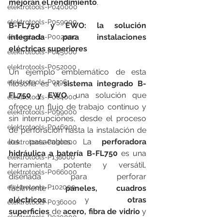
mejoran el rendimiento
.
elektrotools-P040000
elektrotools-P059000
B-FL750 y EWO: la solución 
integrada para instalaciones 
elektrotools-P002000
eléctricas superiores
elektrotools-P045000
elektrotools-P052000
Un ejemplo emblemático de esta 
elektrotools-P01961
filosofía es el 
sistema integrado B-
FL750 y EWO
, una solución que 
elektrotools-P064000
ofrece un flujo de trabajo continuo y 
elektrotools-P099000
sin interrupciones, desde el proceso 
elektrotools-P046000
de perforación hasta la instalación de 
los pasacables. La 
perforadora 
elektrotools-P030000
hidráulica a batería
B-FL750
 es una 
elektrotools-P138000
herramienta potente y versátil, 
elektrotools-P066000
diseñada para perforar 
elektrotools-P102000
fácilmente
 paneles, cuadros 
eléctricos 
y 
otras 
elektrotools-P036000
superficies
 de
 acero, fibra de vidrio 
y 