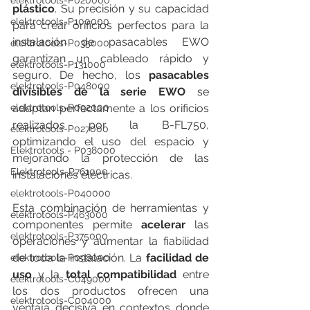
elektrotools-P020000
plástico
. Su precisión y su capacidad 
elektrotools-P100000
para crear orificios perfectos para la 
instalación de pasacables EWO 
elektrotools-P035000
garantizan un cableado rápido y 
elektrotools-P131000
seguro. De hecho, los 
pasacables 
elektrotools-P048000
divisibles de la serie EWO
 se 
elektrotools-P092000
adaptan perfectamente a los orificios 
realizados por la B-FL750, 
elektrotools-P027000
optimizando el uso del espacio y 
Elektrotools - P038000
mejorando la protección de las 
Elektrotools-P761000
instalaciones eléctricas.
elektrotools-P040000
Esta combinación de herramientas y 
elektrotools-P463000
componentes permite 
acelerar
 las 
elektrotools-P375000
operaciones y aumentar la fiabilidad 
de toda la instalación. La 
facilidad de 
elektrotools-P098000
uso
 y la 
total compatibilidad
 entre 
elektrotools-C049000
los dos productos ofrecen una 
elektrotools-C004000
ventaja decisiva en contextos donde 