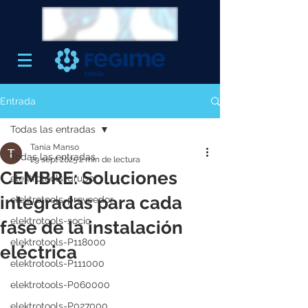
Entrada
Todas las entradas
Tania Manso
Todas las entradas
29 sept 2025
2 min de lectura
CEMBRE: Soluciones
elektrotools-grupo
integradas para cada
elektrotools-proveedor
elektrotools-socio
fase de la instalación
elektrotools-P118000
eléctrica
elektrotools-P111000
elektrotools-P060000
elektrotools-P027000