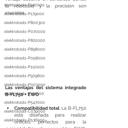
elektrotools-P120000
la velocidad y la precisión son 
cruciales.
elektrotools-P179000
elektrotools-P800300
elektrotools-P070000
elektrotools-P820000
elektrotools-P898000
elektrotools-P058000
elektrotools-P110000
elektrotools-P979800
elektrotools-P003000
Las ventajas del sistema integrado 
elektrotools-P122000
B-FL750 + EWO
elektrotools-P547000
Compatibilidad total
: La B-FL750 
elektrotools-C039000
está diseñada para realizar 
elektrotools-P536000
orificios perfectos para la 