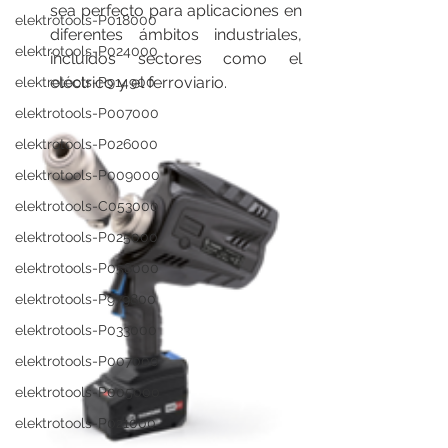
sea perfecto para aplicaciones en 
elektrotools-P018000
diferentes ámbitos industriales, 
elektrotools-P024000
incluidos sectores como el 
eléctrico y el ferroviario.
elektrotools-P914900
elektrotools-P007000
elektrotools-P026000
elektrotools-P009000
elektrotools-C053000
elektrotools-P025000
elektrotools-P058000
elektrotools-P979800
elektrotools-P033000
elektrotools-P007000
elektrotools-P005000
elektrotools-P021000