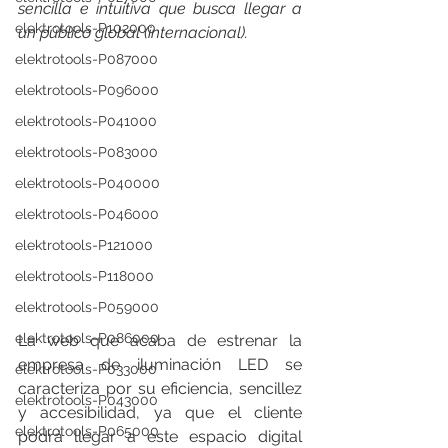
sencilla e intuitiva que busca llegar a 
elektrotools-P102000
un público global (internacional).
elektrotools-P087000
elektrotools-P096000
elektrotools-P041000
elektrotools-P083000
elektrotools-P040000
elektrotools-P046000
elektrotools-P121000
elektrotools-P118000
elektrotools-P059000
elektrotools-P086000
La web que acaba de estrenar la 
empresa de iluminación LED se 
elektrotools-P033000
caracteriza por su eficiencia, sencillez 
elektrotools-P043000
y accesibilidad, ya que el cliente 
elektrotools-P065000
podrá llegar a este espacio digital 