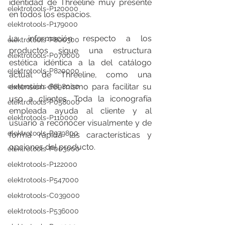
identidad de Threeline muy presente 
elektrotools-P120000
en todos los espacios.
elektrotools-P179000
La información respecto a los 
elektrotools-P800300
productos sigue una estructura 
elektrotools-P070000
estética idéntica a la del catálogo 
elektrotools-P820000
actual de Threeline, como una 
extensión del mismo para facilitar su 
elektrotools-P898000
uso a clientes. Toda la iconografía 
elektrotools-P058000
empleada ayuda al cliente y al 
elektrotools-P110000
usuario a reconocer visualmente y de 
elektrotools-P979800
forma rápida las características y 
opciones del producto.
elektrotools-P003000
elektrotools-P122000
elektrotools-P547000
elektrotools-C039000
elektrotools-P536000