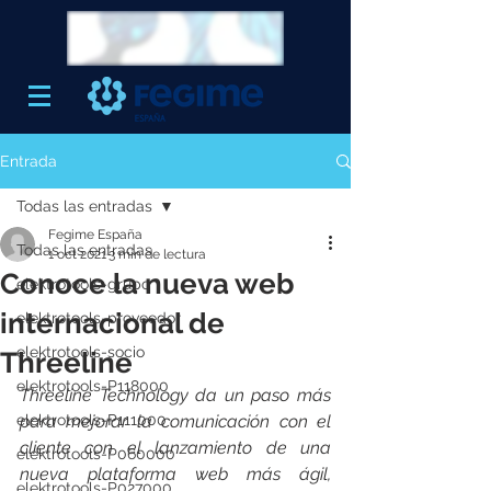
Entrada
Todas las entradas
Fegime España
Todas las entradas
1 oct 2021
3 min de lectura
Conoce la nueva web
elektrotools-grupo
internacional de
elektrotools-proveedor
elektrotools-socio
Threeline
elektrotools-P118000
Threeline Technology da un paso más 
elektrotools-P111000
para mejorar la comunicación con el 
cliente con el lanzamiento de una 
elektrotools-P060000
nueva plataforma web más ágil, 
elektrotools-P027000