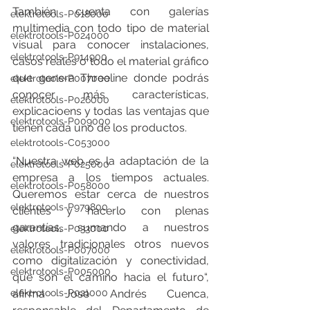
También cuenta con galerías 
elektrotools-P018000
multimedia con todo tipo de material 
elektrotools-P024000
visual para conocer instalaciones, 
elektrotools-P914900
casos reales o todo el material gráfico 
que genera Threeline donde podrás 
elektrotools-P007000
conocer más características, 
elektrotools-P026000
explicacioens y todas las ventajas que 
elektrotools-P009000
tienen cada uno de los productos.
elektrotools-C053000
“Nuestra web es la adaptación de la 
elektrotools-P025000
empresa a los tiempos actuales. 
elektrotools-P058000
Queremos estar cerca de nuestros 
elektrotools-P979800
clientes y hacerlo con plenas 
garantías, sumando a nuestros 
elektrotools-P033000
valores tradicionales otros nuevos 
elektrotools-P007000
como digitalización y conectividad, 
elektrotools-P005000
que son el camino hacia el futuro“, 
elektrotools-P021000
afirma José Andrés Cuenca, 