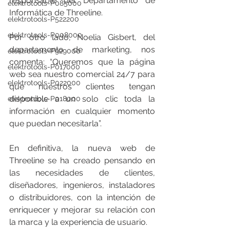
responsable del Departamento de 
elektrotools-P085000
Informática de Threeline.
elektrotools-P522200
elektrotools-P008000
Por otro lado, Noelia Gisbert, del 
departamento de marketing, nos 
elektrotools-P929000
comenta: “Queremos que la página 
elektrotools-P017000
web sea nuestro comercial 24/7 para 
elektrotools-P022000
que nuestros clientes tengan 
disponible a un solo clic toda la 
elektrotools-P018000
información en cualquier momento 
que puedan necesitarla”.
En definitiva, la nueva web de 
Threeline se ha creado pensando en 
las necesidades de clientes, 
diseñadores, ingenieros, instaladores 
o distribuidores, con la intención de 
enriquecer y mejorar su relación con 
la marca y la experiencia de usuario.