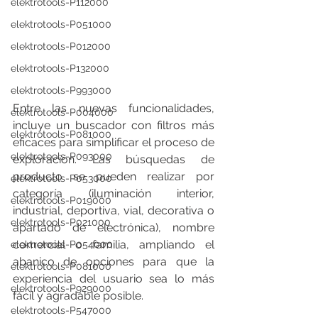
elektrotools-P112000
elektrotools-P051000
elektrotools-P012000
elektrotools-P132000
elektrotools-P993000
Entre las nuevas funcionalidades, 
elektrotools-P004000
incluye un buscador con filtros más 
elektrotools-P081000
eficaces para simplificar el proceso de 
elektrotools-P093000
exploración. Las búsquedas de 
producto se pueden realizar por 
elektrotools-P053000
categoría (iluminación interior, 
elektrotools-P019000
industrial, deportiva, vial, decorativa o 
elektrotools-P021000
apartado de electrónica), nombre 
comercial o familia, ampliando el 
elektrotools-P054000
abanico de opciones para que la 
elektrotools-P081000
experiencia del usuario sea lo más 
elektrotools-P929000
fácil y agradable posible.
elektrotools-P547000