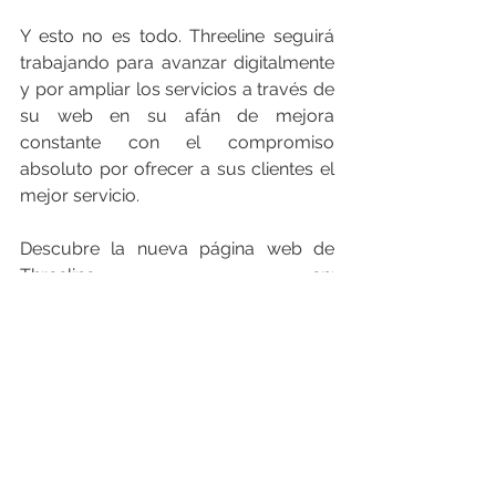
Y esto no es todo. Threeline seguirá 
trabajando para avanzar digitalmente 
y por ampliar los servicios a través de 
su web en su afán de mejora 
constante con el compromiso 
absoluto por ofrecer a sus clientes el 
mejor servicio.
Descubre la nueva página web de 
Threeline en: 
https://threelinegroup.com/
___________________________________
___________________________________
___
FEGIME España S.A. es el grupo de 
distribución de material eléctrico líder 
indiscutible del mercado español. Y lo 