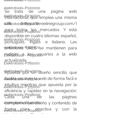
elektrotools-P020000
elektrotools-P100000
Se trata de una página web 
elektrotools-P035000
internacional que emplea una misma 
URL (https://threelinegroup.com/) 
elektrotools-P131000
para todos los mercados. Y está 
elektrotools-P048000
disponible en cuatro idiomas: español, 
elektrotools-P092000
portugués, inglés e italiano. Las 
elektrotools-P027000
anteriores URLS se mantienen para 
redigirir a los usuarios a la web 
Elektrotools - P038000
actualizada.
Elektrotools-P761000
elektrotools-P040000
Apuesta por un diseño sencillo que 
facilita recorrer la web de forma fácil e 
elektrotools-P463000
intuitiva mientras que apuesta por la 
elektrotools-P375000
eficiencia y rapidez en la navegación. 
elektrotools-P098000
Cada una de las páginas 
elektrotools-C049000
complementan diseño y contenido de 
forma clara, atractiva y con la 
elektrotools-C004000