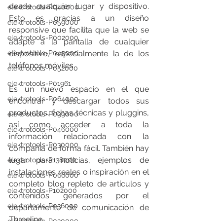
desde cualquier lugar y dispositivo. 
elektrotools-P040000
Esto es gracias a un diseño 
elektrotools-P059000
responsive que facilita que la web se 
elektrotools-P002000
adapte a la pantalla de cualquier 
elektrotools-P045000
dispositivo, especialmente la de los 
teléfonos móviles.
elektrotools-P052000
elektrotools-P01961
Es un nuevo espacio en el que 
elektrotools-P064000
encontrar y descargar todos sus 
productos, fichas técnicas y pluggins, 
elektrotools-P099000
así como acceder a toda la 
elektrotools-P046000
información relacionada con la 
elektrotools-P030000
compañía de forma fácil. También hay 
lugar para noticias, ejemplos de 
elektrotools-P138000
instalaciones reales o inspiración en el 
elektrotools-P066000
completo blog repleto de artículos y 
elektrotools-P102000
contenidos generados por el 
elektrotools-P036000
departamento de comunicación de 
Threeline.