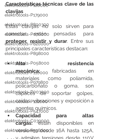
Características técnicas clave de las 
elektrotools-P120000
clavijas
elektrotools-P179000
elektrotools-P800300
Estas clavijas no solo sirven para 
conectar: están pensadas para 
elektrotools-P070000
proteger, resistir y durar
. Entre sus 
elektrotools-P820000
principales características destacan:
elektrotools-P898000
Alta resistencia 
elektrotools-P058000
mecánica:
 fabricadas en 
elektrotools-P110000
materiales como poliamida, 
elektrotools-P979800
policarbonato o goma, son 
elektrotools-P003000
capaces de soportar golpes, 
caídas, vibraciones y exposición a 
elektrotools-P122000
agentes químicos.
elektrotools-P547000
Capacidad para altas 
elektrotools-C039000
cargas:
 están disponibles en 
versiones desde 16A hasta 125A, 
elektrotools-P536000
y admiten tensiones desde 110 V 