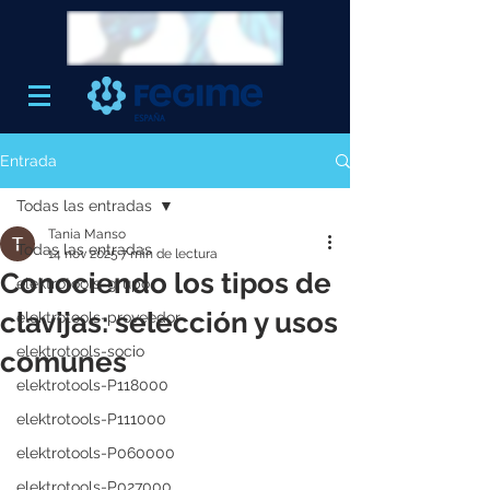
Entrada
Todas las entradas
Tania Manso
Todas las entradas
14 nov 2025
7 min de lectura
Conociendo los tipos de
elektrotools-grupo
clavijas: selección y usos
elektrotools-proveedor
elektrotools-socio
comunes
elektrotools-P118000
elektrotools-P111000
elektrotools-P060000
elektrotools-P027000