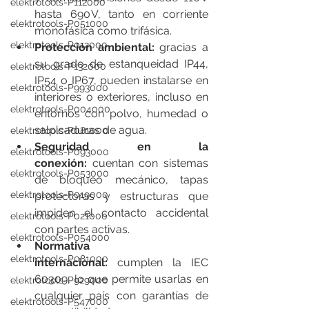
elektrotools-P112000
hasta 690 V, tanto en corriente 
elektrotools-P051000
monofásica como trifásica.
elektrotools-P012000
Protección ambiental:
 gracias a 
su grado de estanqueidad IP44, 
elektrotools-P132000
IP54 o IP67, pueden instalarse en 
elektrotools-P993000
interiores o exteriores, incluso en 
elektrotools-P004000
entornos con polvo, humedad o 
salpicaduras de agua.
elektrotools-P081000
Seguridad en la 
elektrotools-P093000
conexión:
 cuentan con sistemas 
elektrotools-P053000
de bloqueo mecánico, tapas 
elektrotools-P019000
protectoras y estructuras que 
impiden el contacto accidental 
elektrotools-P021000
con partes activas.
elektrotools-P054000
Normativa 
elektrotools-P081000
internacional:
 cumplen la IEC 
60309, lo que permite usarlas en 
elektrotools-P929000
cualquier país con garantías de 
elektrotools-P547000