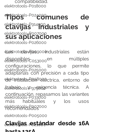
compatibilidad.
elektrotools-P018000
Tipos comunes de 
elektrotools-P024000
elektrotools-P914900
clavijas industriales y 
elektrotools-P007000
sus aplicaciones
elektrotools-P026000
Las clavijas industriales están 
elektrotools-P009000
disponibles en múltiples 
elektrotools-C053000
configuraciones, lo que permite 
elektrotools-P025000
adaptarlas con precisión a cada tipo 
elektrotools-P058000
de instalación eléctrica, entorno de 
trabajo y exigencia técnica. A 
elektrotools-P979800
continuación, repasamos las variantes 
elektrotools-P033000
más habituales y los usos 
elektrotools-P007000
recomendados
elektrotools-P005000
Clavijas estándar desde 16A 
elektrotools-P021000
hasta 125A