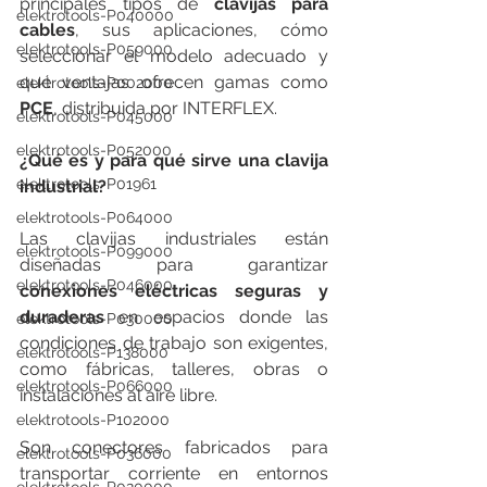
principales tipos de 
clavijas para 
elektrotools-P040000
cables
, sus aplicaciones, cómo 
elektrotools-P059000
seleccionar el modelo adecuado y 
qué ventajas ofrecen gamas como 
elektrotools-P002000
PCE
, distribuida por INTERFLEX.
elektrotools-P045000
elektrotools-P052000
¿Qué es y para qué sirve una clavija 
elektrotools-P01961
industrial?
elektrotools-P064000
Las clavijas industriales están 
elektrotools-P099000
diseñadas para garantizar 
elektrotools-P046000
conexiones eléctricas seguras y 
duraderas
 en espacios donde las 
elektrotools-P030000
condiciones de trabajo son exigentes, 
elektrotools-P138000
como fábricas, talleres, obras o 
elektrotools-P066000
instalaciones al aire libre.
elektrotools-P102000
Son conectores fabricados para 
elektrotools-P036000
transportar corriente en entornos 