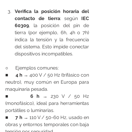
Verifica la posición horaria del 
contacto de tierra
: según 
IEC 
60309
, la posición del pin de 
tierra (por ejemplo, 6h, 4h o 7h) 
indica la tensión y la frecuencia 
del sistema. Esto impide conectar 
dispositivos incompatibles.
○      Ejemplos comunes:
■      
4 h
 → 400 V / 50 Hz (trifásico con 
neutro), muy común en Europa para 
maquinaria pesada.
■      
6 h
 → 230 V / 50 Hz 
(monofásico), ideal para herramientas 
portátiles o luminarias.
■      
7 h
 → 110 V / 50-60 Hz, usado en 
obras y entornos temporales con baja 
tensión por seguridad.