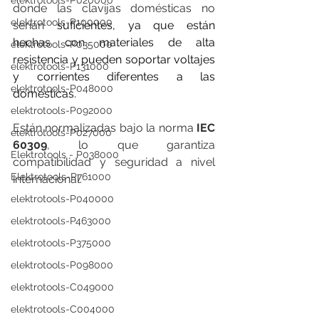
elektrotools-P020000
donde las clavijas domésticas no 
elektrotools-P100000
serían 
suficientes, ya que están 
hechas con materiales de alta 
elektrotools-P035000
resistencia y pueden soportar voltajes 
elektrotools-P131000
y corrientes diferentes a las 
elektrotools-P048000
domésticas.
elektrotools-P092000
Están normalizadas bajo la norma 
IEC 
elektrotools-P027000
60309
, lo que garantiza 
Elektrotools - P038000
compatibilidad y seguridad a nivel 
Elektrotools-P761000
internacional.
elektrotools-P040000
elektrotools-P463000
elektrotools-P375000
elektrotools-P098000
elektrotools-C049000
elektrotools-C004000