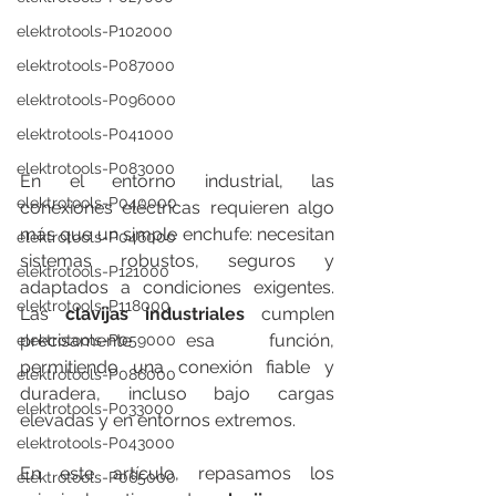
elektrotools-P102000
elektrotools-P087000
elektrotools-P096000
elektrotools-P041000
elektrotools-P083000
En el entorno industrial, las 
elektrotools-P040000
conexiones eléctricas requieren algo 
más que un simple enchufe: necesitan 
elektrotools-P046000
sistemas robustos, seguros y 
elektrotools-P121000
adaptados a condiciones exigentes. 
elektrotools-P118000
Las 
clavijas industriales
 cumplen 
precisamente esa función, 
elektrotools-P059000
permitiendo una conexión fiable y 
elektrotools-P086000
duradera, incluso bajo cargas 
elektrotools-P033000
elevadas y en entornos extremos.
elektrotools-P043000
En este artículo, repasamos los 
elektrotools-P065000