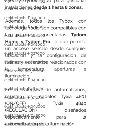
2300 y Tybox 5300 para gestionar 
elektrotools-P020000
instalaciones 
desde 1 hasta 8 zonas.
elektrotools-P100000
elektrotools-P035000
Además, todos los Tybox con 
elektrotools-P131000
tecnología radio son compatibles con 
las pasarelas conectadas 
Tydom 
elektrotools-P048000
Home y Tydom Pro
, lo que permite 
elektrotools-P092000
un acceso sencillo desde cualquier 
elektrotools-P027000
ubicación y la configuración de 
rutinas y escenarios relacionados con 
Elektrotools - P038000
la temperatura, aperturas e 
Elektrotools-P761000
iluminación.
elektrotools-P040000
elektrotools-P463000
En la categoría de automatismos, 
resaltan los modelos Tyxia 4801 
elektrotools-P375000
(ON/OFF) y Tyxia 4840 
elektrotools-P098000
(REGULACIÓN), diseñados 
elektrotools-C049000
específicamente para la 
automatización de la iluminación.
elektrotools-C004000