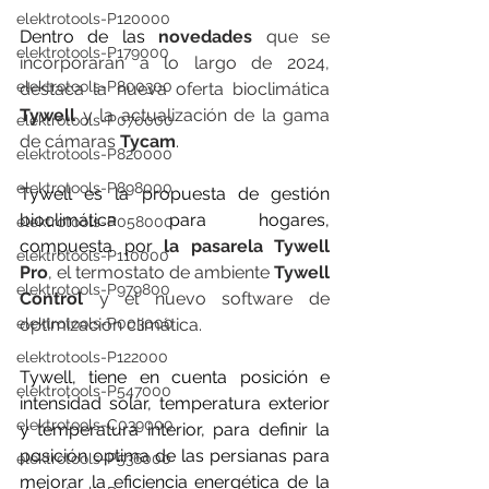
elektrotools-P120000
Dentro de las 
novedades
 que se 
elektrotools-P179000
incorporarán a lo largo de 2024, 
elektrotools-P800300
destaca la nueva oferta bioclimática
Tywell 
y la actualización de la gama 
elektrotools-P070000
de cámaras 
Tycam
.
elektrotools-P820000
elektrotools-P898000
Tywell es la propuesta de gestión 
bioclimática para hogares, 
elektrotools-P058000
compuesta por 
la pasarela Tywell 
elektrotools-P110000
Pro
, el termostato de ambiente 
Tywell 
elektrotools-P979800
Control 
y el nuevo software de 
optimización climática.
elektrotools-P003000
elektrotools-P122000
Tywell, tiene en cuenta posición e 
elektrotools-P547000
intensidad solar, temperatura exterior 
elektrotools-C039000
y temperatura interior, para definir la 
posición optima de las persianas para 
elektrotools-P536000
mejorar la eficiencia energética de la 