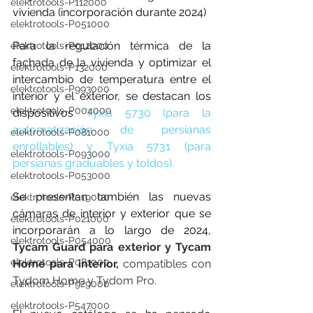
elektrotools-P112000
vivienda (incorporación durante 2024)
elektrotools-P051000
Para la regulación térmica de la 
elektrotools-P012000
fachada de la vivienda y optimizar el 
elektrotools-P132000
intercambio de temperatura entre el 
elektrotools-P993000
interior y el exterior, se destacan los 
elektrotools-P004000
dispositivos
 Tyxia 5730
 (para la 
automatización de persianas 
elektrotools-P081000
enrollables) y 
Tyxia 5731
 (para 
elektrotools-P093000
persianas graduables y toldos).
elektrotools-P053000
Se presentan también las nuevas 
elektrotools-P019000
cámaras de interior y exterior que se 
elektrotools-P021000
incorporarán a lo largo de 2024, 
elektrotools-P054000
Tycam Guard para exterior y Tycam 
elektrotools-P081000
Home para interior,
 compatibles con 
Tydom Home y Tydom Pro.
elektrotools-P929000
elektrotools-P547000