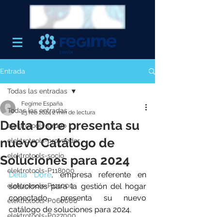
Entrada
Todas las entradas
Fegime España
Todas las entradas
23 feb 2024
2 min de lectura
Delta Dore presenta su
elektrotools-grupo
nuevo Catálogo de
elektrotools-proveedor
elektrotools-socio
Soluciones para 2024
elektrotools-P118000
Delta Dore
, empresa referente en 
elektrotools-P111000
soluciones para la gestión del hogar 
conectado, presenta su nuevo 
elektrotools-P060000
catálogo de soluciones para 2024.
elektrotools-P027000