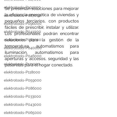
elektrotools-P102000
Se presentan soluciones para mejorar 
la eficiencia energética de viviendas y 
elektrotools-P087000
pequeños terciarios, con productos 
elektrotools-P096000
fáciles de prescribir, instalar y utilizar. 
elektrotools-P041000
Los profesionales podrán encontrar 
soluciones para la gestión de la 
elektrotools-P083000
temperatura, automatismos para 
elektrotools-P040000
iluminación, automatismos para 
elektrotools-P046000
aperturas y accesos, seguridad y las 
elektrotools-P121000
pasarelas para el hogar conectado.
elektrotools-P118000
elektrotools-P059000
elektrotools-P086000
elektrotools-P033000
elektrotools-P043000
elektrotools-P065000