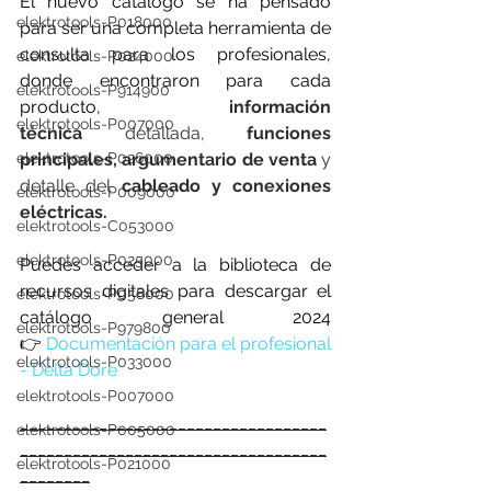
El nuevo catálogo se ha pensado 
elektrotools-P018000
para ser una completa herramienta de 
consulta para los profesionales, 
elektrotools-P024000
donde encontraron para cada 
elektrotools-P914900
producto, 
información 
elektrotools-P007000
técnica 
detallada,
 funciones 
principales, argumentario de venta 
y 
elektrotools-P026000
detalle del 
cableado y conexiones 
elektrotools-P009000
eléctricas.
elektrotools-C053000
elektrotools-P025000
Puedes acceder a la biblioteca de 
recursos digitales para descargar el 
elektrotools-P058000
catálogo general 2024
elektrotools-P979800
👉 
Documentación para el profesional 
elektrotools-P033000
- Delta Dore
elektrotools-P007000
___________________________________
elektrotools-P005000
___________________________________
elektrotools-P021000
________