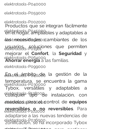
elektrotools-P040000
elektrotools-P059000
elektrotools-P002000
Productos que se integran fácilmente 
elektrotools-P045000
en el hogar, ampliables y adaptables a 
las necesidades cambiantes de los 
elektrotools-P052000
usuarios, soluciones que permiten 
elektrotools-P01961
mejorar el 
Confort
, la 
Seguridad
 y 
elektrotools-P064000
Ahorrar energía
 a las familias.
elektrotools-P099000
En el ámbito de la gestión de la 
elektrotools-P046000
temperatura, se encuentra la gama 
elektrotools-P030000
Tybox, versátiles y adaptables a 
elektrotools-P138000
cualquier tipo de instalación, con 
modelos para el control de 
equipos 
elektrotools-P066000
reversibles o no reversibles
. Para 
elektrotools-P102000
adaptarse a las nuevas tendencias de 
elektrotools-P036000
zonificación, se ha incorporado Tybox 