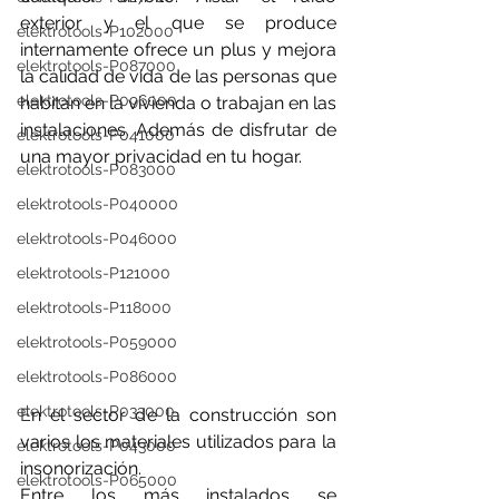
exterior y el que se produce 
elektrotools-P102000
internamente ofrece un plus y mejora 
elektrotools-P087000
la calidad de vida de las personas que 
elektrotools-P096000
habitan en la vivienda o trabajan en las 
instalaciones. Además de disfrutar de 
elektrotools-P041000
una mayor privacidad en tu hogar.
elektrotools-P083000
elektrotools-P040000
elektrotools-P046000
elektrotools-P121000
elektrotools-P118000
elektrotools-P059000
elektrotools-P086000
elektrotools-P033000
E
n el sector de la construcción son 
varios los materiales utilizados para la 
elektrotools-P043000
insonorización.
elektrotools-P065000
Entre los más instalados se 