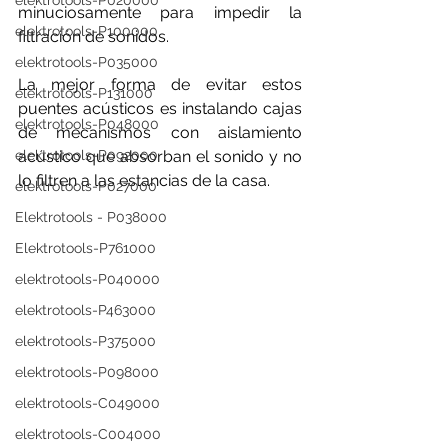
elektrotools-P020000
minuciosamente para impedir la 
elektrotools-P100000
filtración de sonidos.
elektrotools-P035000
La mejor forma de evitar estos 
elektrotools-P131000
puentes acústicos es instalando cajas 
elektrotools-P048000
de mecanismos con aislamiento 
acústico que absorban el sonido y no 
elektrotools-P092000
lo filtren a las estancias de la casa.
elektrotools-P027000
Elektrotools - P038000
Elektrotools-P761000
elektrotools-P040000
elektrotools-P463000
elektrotools-P375000
elektrotools-P098000
elektrotools-C049000
elektrotools-C004000