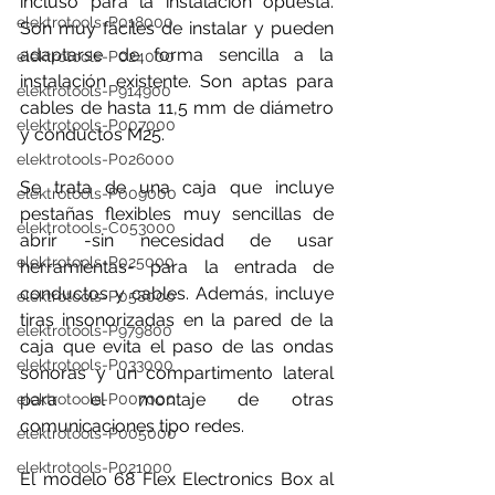
incluso para la instalación opuesta. 
elektrotools-P018000
Son muy fáciles de instalar y pueden 
adaptarse de forma sencilla a la 
elektrotools-P024000
instalación existente. Son aptas para 
elektrotools-P914900
cables de hasta 11,5 mm de diámetro 
elektrotools-P007000
y conductos M25.
elektrotools-P026000
Se trata de una caja que incluye 
elektrotools-P009000
pestañas flexibles muy sencillas de 
elektrotools-C053000
abrir -sin necesidad de usar 
elektrotools-P025000
herramientas- para la entrada de 
conductos y cables. Además, incluye 
elektrotools-P058000
tiras insonorizadas en la pared de la 
elektrotools-P979800
caja que evita el paso de las ondas 
elektrotools-P033000
sonoras y un compartimento lateral 
para el montaje de otras 
elektrotools-P007000
comunicaciones tipo redes.
elektrotools-P005000
elektrotools-P021000
El modelo 68 Flex Electronics Box al 