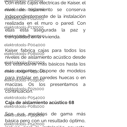
elektrotools-P112000
Con estas 
cajas eléctricas de Kaiser
, el 
nivel de aislamiento se conserva 
elektrotools-P051000
independientemente de la instalación 
elektrotools-P012000
realizada en el muro o pared. Con 
elektrotools-P132000
ellas está asegurada la paz y 
elektrotools-P993000
tranquilidad en la vivienda.
elektrotools-P004000
Kaiser fabrica cajas para todos los 
elektrotools-P081000
niveles de aislamiento acústico desde 
elektrotools-P093000
los estándares más básicos hasta los 
más exigentes. Dispone de modelos 
elektrotools-P053000
para instalar en paredes huecas o en 
elektrotools-P019000
macizas. Os los presentamos a 
elektrotools-P021000
continuación.
elektrotools-P054000
Caja de aislamiento acústico 68
elektrotools-P081000
Son sus modelos de gama más 
elektrotools-P929000
básica pero con un resultado óptimo, 
elektrotools-P547000