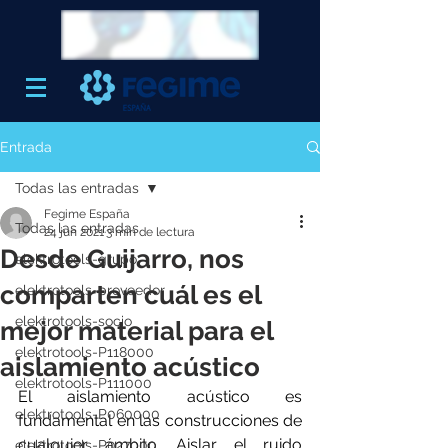
Entrada
Todas las entradas
Fegime España
Todas las entradas
24 jun 2021
3 min de lectura
Desde Guijarro, nos
elektrotools-grupo
comparten cuál es el
elektrotools-proveedor
elektrotools-socio
mejor material para el
elektrotools-P118000
aislamiento acústico
elektrotools-P111000
El aislamiento acústico es 
elektrotools-P060000
fundamental en las construcciones de 
cualquier ámbito. Aislar el ruido 
elektrotools-P027000