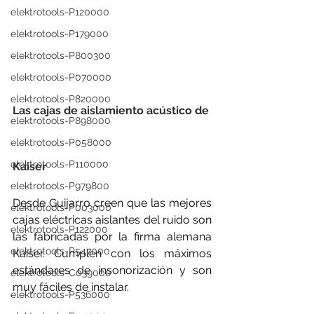
elektrotools-P120000
elektrotools-P179000
elektrotools-P800300
elektrotools-P070000
elektrotools-P820000
Las cajas de aislamiento acústico de 
elektrotools-P898000
elektrotools-P058000
elektrotools-P110000
Kaiser
elektrotools-P979800
Desde Guijarro creen que las mejores 
elektrotools-P003000
cajas eléctricas aislantes del ruido son 
elektrotools-P122000
las fabricadas por la firma alemana 
elektrotools-P547000
Kaiser. Cumplen con los máximos 
estándares de insonorización y son 
elektrotools-C039000
muy fáciles de instalar.
elektrotools-P536000