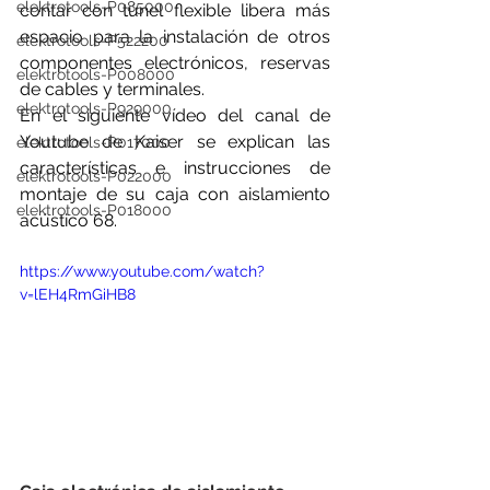
elektrotools-P085000
contar con túnel flexible libera más 
espacio para la instalación de otros 
elektrotools-P522200
componentes electrónicos, reservas 
elektrotools-P008000
de cables y terminales.
elektrotools-P929000
En el siguiente vídeo del canal de 
Youtube de Kaiser se explican las 
elektrotools-P017000
características e instrucciones de 
elektrotools-P022000
montaje de su caja con aislamiento 
elektrotools-P018000
acústico 68.
https://www.youtube.com/watch?
v=lEH4RmGiHB8