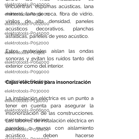
elektrotools-P040000
encuentran: espumas acústicas, lana 
mineral, lana de roca, fibra de vidrio, 
elektrotools-P059000
vinilos de alta densidad, paneles 
elektrotools-P002000
acústicos decorativos, planchas 
elektrotools-P045000
asfálticas, paneles de yeso acústico.
elektrotools-P052000
Estos materiales aíslan las ondas 
elektrotools-P01961
sonoras y evitan los ruidos tanto del 
elektrotools-P064000
exterior como del interior.
elektrotools-P099000
elektrotools-P046000
Cajas eléctricas para insonorización
elektrotools-P030000
La instalación eléctrica es un punto a 
elektrotools-P138000
tener en cuenta para asegurar la 
elektrotools-P066000
insonorización de las construcciones. 
elektrotools-P102000
Las labores de instalación eléctrica en 
paredes o muros con aislamiento 
elektrotools-P036000
acústico deben hacerse 