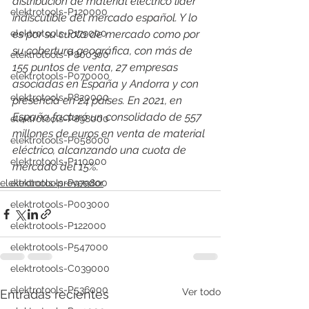
distribución de material eléctrico líder 
elektrotools-P120000
indiscutible del mercado español. Y lo 
elektrotools-P179000
es por su cuota de mercado como por 
su cobertura geográfica, con más de 
elektrotools-P800300
155 puntos de venta, 27 empresas 
elektrotools-P070000
asociadas en España y Andorra y con 
elektrotools-P820000
presencia en 24 países. En 2021, en 
España facturó un consolidado de 557 
elektrotools-P898000
millones de euros en venta de material 
elektrotools-P058000
eléctrico, alcanzando una cuota de 
elektrotools-P110000
mercado del 15%.
elektrotools-P979800
elektrotools-proveedor
elektrotools-P003000
elektrotools-P122000
elektrotools-P547000
elektrotools-C039000
elektrotools-P536000
Ver todo
Entradas recientes