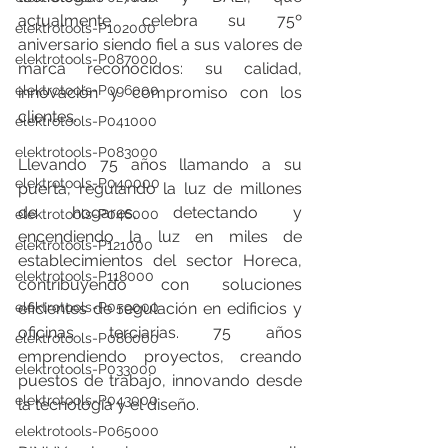
actualmente celebra su 75º 
elektrotools-P102000
aniversario siendo fiel a sus valores de 
elektrotools-P087000
marca reconocidos: su calidad, 
elektrotools-P096000
innovación y compromiso con los 
clientes.
elektrotools-P041000
elektrotools-P083000
Llevando 75 años llamando a su 
elektrotools-P040000
puerta, regulando la luz de millones 
de hogares, detectando y 
elektrotools-P046000
encendiendo la luz en miles de 
elektrotools-P121000
establecimientos del sector Horeca, 
elektrotools-P118000
contribuyendo con soluciones 
elektrotools-P059000
eficientes de regulación en edificios y 
oficinas terciarias. 75 años 
elektrotools-P086000
emprendiendo proyectos, creando 
elektrotools-P033000
puestos de trabajo, innovando desde 
elektrotools-P043000
la tecnología y el diseño.
elektrotools-P065000