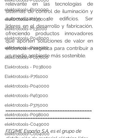
elektrotools-P020000
relevante en las tecnologías de 
elektrotools-P100000
sistemas de control de iluminación y 
automatización de edificios. Ser 
elektrotools-P035000
líderes en el desarrollo y fabricación, 
elektrotools-P131000
ofreciendo productos innovadores 
elektrotools-P048000
que aporten soluciones de valor en 
elektrotools-P092000
eficiencia energética para contribuir a 
un medio ambiente más sostenible.
elektrotools-P027000
Elektrotools - P038000
Elektrotools-P761000
elektrotools-P040000
elektrotools-P463000
elektrotools-P375000
___________________________________
elektrotools-P098000
__________________________________ 
elektrotools-C049000
FEGIME España S.A. es el grupo de 
elektrotools-C004000