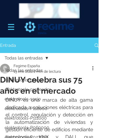
Entrada
Todas las entradas
Fegime España
Todas las entradas
13 ene 2022
2 min de lectura
DINUY celebra sus 75
elektrotools-grupo
años en el mercado
elektrotools-proveedor
elektrotools-socio
DINUY es una marca de alta gama 
dedicada a soluciones eléctricas para 
elektrotools-P118000
el control, regulación y detección en 
elektrotools-P111000
la automatización de viviendas y 
elektrotools-P060000
gestión eficiente de edificios mediante 
tecnologías KNX y DALI, que 
elektrotools-P027000