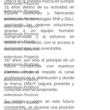
DINUY es la primera marca en cumplir 
elektrotools-P040000
75 años dentro de su actividad en 
elektrotools-P059000
España diseñando y fabricando 
productos de tecnologías KNX y DALI, 
elektrotools-P002000
aportando las mejores soluciones, 
elektrotools-P045000
gracias a un equipo humano 
elektrotools-P052000
comprometido y al esfuerzo en 
elektrotools-P01961
diseño e innovación, con el acceso a 
las tecnologías más avanzadas.
elektrotools-P064000
elektrotools-P099000
75º años, son sólo el principio de un 
elektrotools-P046000
futuro compartido con nuestros 
clientes, desde el respeto al canal 
elektrotools-P030000
profesional de la distribución y donde 
elektrotools-P138000
la marca DINUY seguirá presente y 
elektrotools-P066000
conocida internacionalmente.
elektrotools-P102000
Su misión y visión en este futuro 
elektrotools-P036000
compartido, es alcanzar una posición 