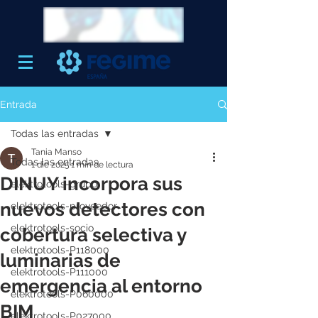
Entrada
Todas las entradas
Tania Manso
Todas las entradas
1 dic 2025
1 min de lectura
DINUY incorpora sus
elektrotools-grupo
nuevos detectores con
elektrotools-proveedor
elektrotools-socio
cobertura selectiva y
elektrotools-P118000
luminarias de
elektrotools-P111000
emergencia al entorno
elektrotools-P060000
BIM
elektrotools-P027000