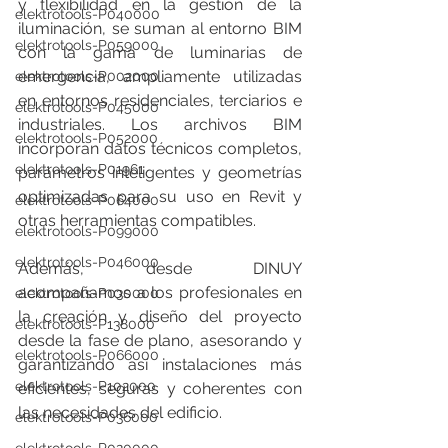
y flexibilidad en la gestión de la 
elektrotools-P040000
iluminación, se suman al entorno BIM 
elektrotools-P059000
con la gama de luminarias de 
emergencia, ampliamente utilizadas 
elektrotools-P002000
en entornos residenciales, terciarios e 
elektrotools-P045000
industriales. Los archivos BIM 
elektrotools-P052000
incorporan datos técnicos completos, 
elektrotools-P01961
parámetros inteligentes y geometrías 
optimizadas para su uso en Revit y 
elektrotools-P064000
otras herramientas compatibles.
elektrotools-P099000
elektrotools-P046000
Además, desde DINUY 
acompañamos a los profesionales en 
elektrotools-P030000
la creación y diseño del proyecto 
elektrotools-P138000
desde la fase de plano, asesorando y 
elektrotools-P066000
garantizando así instalaciones más 
elektrotools-P102000
eficientes, seguras y coherentes con 
las necesidades del edificio.
elektrotools-P036000