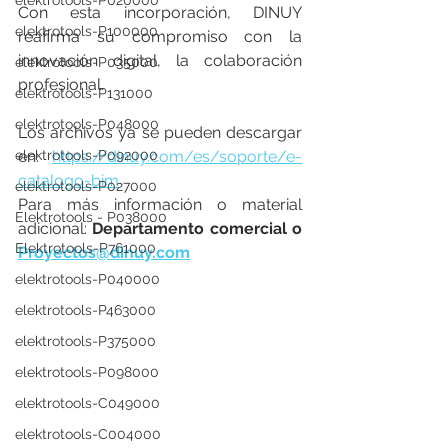
elektrotools-P020000
Con esta incorporación, DINUY 
elektrotools-P100000
reafirma su compromiso con la 
innovación digital, la colaboración 
elektrotools-P035000
profesional.
elektrotools-P131000
elektrotools-P048000
Los archivos ya se pueden descargar 
elektrotools-P092000
en:  
https://dinuy.com/es/soporte/e-
catalogo-bim
elektrotools-P027000
Para más información o material 
Elektrotools - P038000
adicional: 
Departamento comercial o 
Elektrotools-P761000
Proyectos@dinuy.com
elektrotools-P040000
elektrotools-P463000
elektrotools-P375000
elektrotools-P098000
elektrotools-C049000
elektrotools-C004000