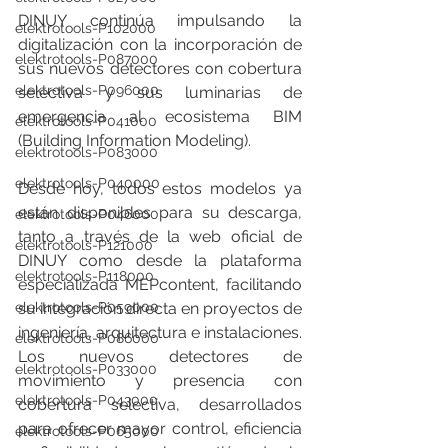
DINUY continúa impulsando la 
elektrotools-P102000
digitalización con la incorporación de 
elektrotools-P087000
sus nuevos detectores con cobertura 
elektrotools-P096000
selectiva y sus luminarias de 
emergencia al ecosistema BIM 
elektrotools-P041000
(Building Information Modeling).
elektrotools-P083000
elektrotools-P040000
Desde hoy, todos estos modelos ya 
están disponibles para su descarga, 
elektrotools-P046000
tanto a través de la web oficial de 
elektrotools-P121000
DINUY como desde la plataforma 
elektrotools-P118000
especializada MEPcontent, facilitando 
elektrotools-P059000
su integración directa en proyectos de 
ingeniería, arquitectura e instalaciones.
elektrotools-P086000
Los nuevos detectores de 
elektrotools-P033000
movimiento y presencia con 
elektrotools-P043000
cobertura selectiva, desarrollados 
para ofrecer mayor control, eficiencia 
elektrotools-P065000