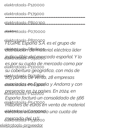
elektrotools-P120000
elektrotools-P179000
___________________________________
___________________________________
elektrotools-P800300
_____
elektrotools-P070000
elektrotools-P820000
FEGIME España S.A. es el grupo de 
elektrotools-P898000
distribución de material eléctrico líder 
indiscutible del mercado español. Y lo 
elektrotools-P058000
es por su cuota de mercado como por 
elektrotools-P110000
su cobertura geográfica, con más de 
elektrotools-P979800
163 puntos de venta, 28 empresas 
asociadas en España y Andorra y con 
elektrotools-P003000
presencia en 24 países. 
En 2024, en 
elektrotools-P122000
España facturó un consolidado de 566 
elektrotools-P547000
millones de euros en venta de material 
eléctrico, alcanzando una cuota de 
elektrotools-C039000
mercado del 11%
elektrotools-P536000
elektrotools-proveedor