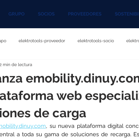
GRUPO
SOCIOS
PROVEEDORES
SOSTENIBI
upo
elektrotools-proveedor
elektrotools-socio
elekt
2 min de lectura
otools-P060000
elektrotools-P027000
elektrotools-P1020
nza emobility.dinuy.co
rotools-P096000
elektrotools-P041000
elektrotools-P083
ataforma web especial
iones de carga
rotools-P046000
elektrotools-P121000
elektrotools-P1180
obility.dinuy.com
, su nueva plataforma digital con
ntral a toda su gama de soluciones de recarga. Es