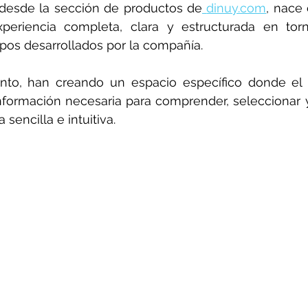
rotools-P086000
elektrotools-P033000
elektrotools-P043
desde la sección de productos de
dinuy.com
, nace 
periencia completa, clara y estructurada en tor
pos desarrollados por la compañía.
rotools-P040000
elektrotools-P059000
elektrotools-P00
nto, han creando un espacio específico donde el 
nformación necesaria para comprender, seleccionar y
rotools-P052000
elektrotools-P01961
elektrotools-P06400
sencilla e intuitiva.
rotools-P046000