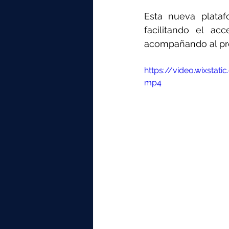
Esta nueva plataf
facilitando el ac
acompañando al pro
https://video.wixst
mp4