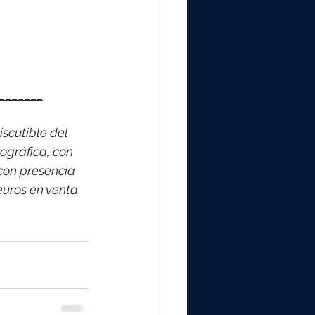
_______
scutible del 
ográfica, con 
con presencia 
euros en venta 