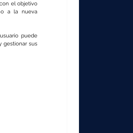
000
con el objetivo 
no a la nueva 
2000
usuario puede 
 gestionar sus 
0