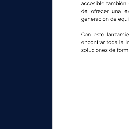
elektrotools-P059000
elekt
accesible también 
de ofrecer una ex
generación de equi
elektrotools-P065000
elekt
Con este lanzamie
encontrar toda la i
elektrotools-P045000
elekt
soluciones de forma 
elektrotools-P099000
elekt