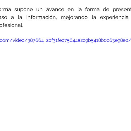
orma supone un avance en la forma de presentar
ceso a la información, mejorando la experiencia
fesional.
atic.com/video/387664_20f31fec75644a2c9b5418b0c63e98e0