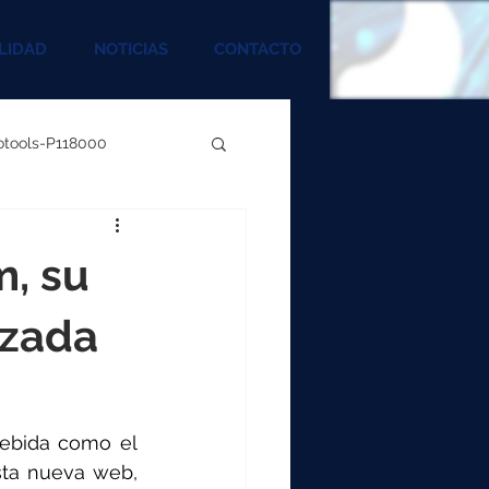
LIDAD
NOTICIAS
CONTACTO
rotools-P118000
00
m, su
000
izada
00
cebida como el 
ta nueva web, 