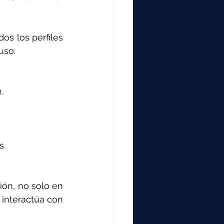
s los perfiles 
uso:
.
s.
ón, no solo en 
interactúa con 