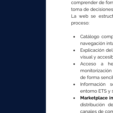
comprender de forma
toma de decisiones 
La web se estruct
proceso:
Catálogo compl
navegación intu
Explicación de
visual y accesib
Acceso a her
monitorización 
de forma sencil
Información s
entorno ETS y 
Marketplace i
distribución d
canales de comp