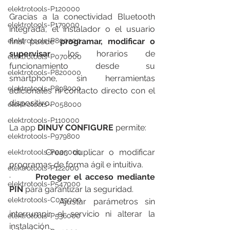
elektrotools-P120000
Gracias a la conectividad Bluetooth 
elektrotools-P179000
integrada, el instalador o el usuario 
final puede 
programar, modificar o 
elektrotools-P800300
supervisar
 los horarios de 
elektrotools-P070000
funcionamiento desde su 
elektrotools-P820000
smartphone, sin herramientas 
elektrotools-P898000
adicionales ni contacto directo con el 
dispositivo.
elektrotools-P058000
elektrotools-P110000
La app 
DINUY CONFIGURE
 permite:
elektrotools-P979800
·       Crear, duplicar o modificar 
elektrotools-P003000
programas de forma ágil e intuitiva.
elektrotools-P122000
·       
Proteger el acceso mediante 
elektrotools-P547000
PIN
 para garantizar la seguridad.
elektrotools-C039000
·       Ajustar parámetros sin 
interrumpir el servicio ni alterar la 
elektrotools-P536000
instalación.