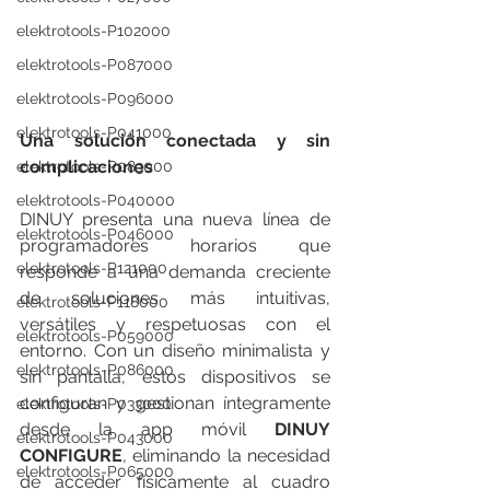
elektrotools-P102000
elektrotools-P087000
elektrotools-P096000
elektrotools-P041000
Una solución conectada y sin 
complicaciones
elektrotools-P083000
elektrotools-P040000
DINUY presenta una nueva línea de 
elektrotools-P046000
programadores horarios que 
elektrotools-P121000
responde a una demanda creciente 
de soluciones más intuitivas, 
elektrotools-P118000
versátiles y respetuosas con el 
elektrotools-P059000
entorno. Con un diseño minimalista y 
elektrotools-P086000
sin pantalla, estos dispositivos se 
configuran y gestionan íntegramente 
elektrotools-P033000
desde la app móvil 
DINUY 
elektrotools-P043000
CONFIGURE
, eliminando la necesidad 
elektrotools-P065000
de acceder físicamente al cuadro 