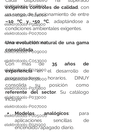
Cada dispositivo ha superado 
elektrotools-P018000
exigentes controles de calidad
, con 
un rango de funcionamiento de entre 
elektrotools-P024000
–10 ºC y +50 ºC
, adaptándose a 
elektrotools-P914900
condiciones ambientales exigentes.
elektrotools-P007000
Una evolución natural de una gama 
elektrotools-P026000
consolidada
elektrotools-P009000
elektrotools-C053000
Con más de 
35 años de 
elektrotools-P025000
experiencia
 en el desarrollo de 
programadores horarios, DINUY 
elektrotools-P058000
consolida su posición como 
elektrotools-P979800
referente del sector
. Su catálogo 
elektrotools-P033000
incluye:
elektrotools-P007000
Modelos analógicos
: para 
elektrotools-P005000
aplicaciones sencillas de 
elektrotools-P021000
encendido/apagado diario.