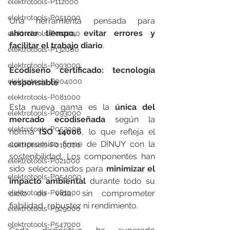
elektrotools-P112000
elektrotools-P051000
Una herramienta pensada para 
ahorrar tiempo, evitar errores y 
elektrotools-P012000
facilitar el trabajo diario
.
elektrotools-P132000
elektrotools-P993000
Ecodiseño certificado: tecnología 
elektrotools-P004000
responsable
elektrotools-P081000
Esta nueva gama es la 
única del 
elektrotools-P093000
mercado ecodiseñada
 según la 
elektrotools-P053000
norma 
ISO 14006
, lo que refleja el 
compromiso firme de DINUY con la 
elektrotools-P019000
sostenibilidad. Los componentes han 
elektrotools-P021000
sido seleccionados para 
minimizar el 
elektrotools-P054000
impacto ambiental
 durante todo su 
ciclo de vida, sin comprometer 
elektrotools-P081000
fiabilidad, robustez ni rendimiento.
elektrotools-P929000
elektrotools-P547000