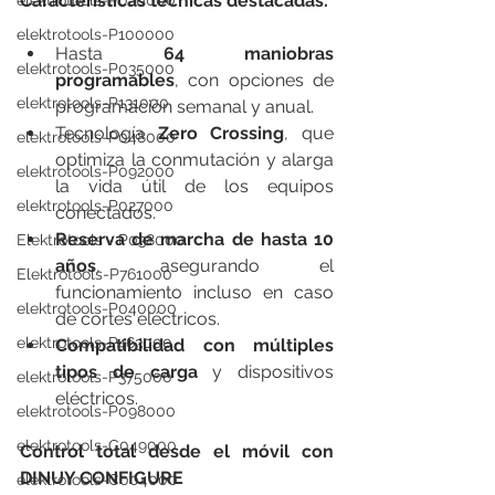
Características técnicas destacadas:
elektrotools-P020000
elektrotools-P100000
Hasta 
64 maniobras 
elektrotools-P035000
programables
, con opciones de 
elektrotools-P131000
programación semanal y anual.
Tecnología 
Zero Crossing
, que 
elektrotools-P048000
optimiza la conmutación y alarga 
elektrotools-P092000
la vida útil de los equipos 
elektrotools-P027000
conectados.
Reserva de marcha de hasta 10 
Elektrotools - P038000
años
, asegurando el 
Elektrotools-P761000
funcionamiento incluso en caso 
elektrotools-P040000
de cortes eléctricos.
elektrotools-P463000
Compatibilidad con múltiples 
tipos de carga
 y dispositivos 
elektrotools-P375000
eléctricos.
elektrotools-P098000
elektrotools-C049000
Control total desde el móvil con 
DINUY CONFIGURE
elektrotools-C004000