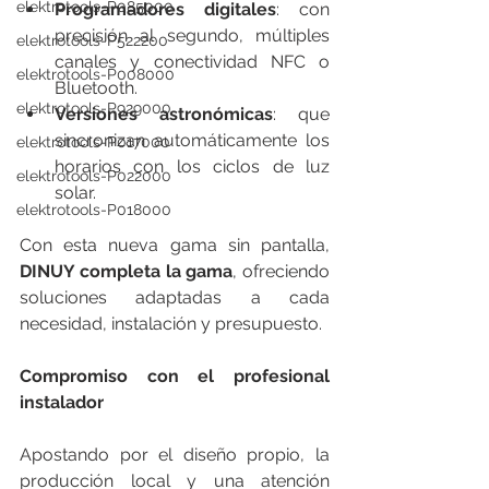
elektrotools-P085000
Programadores digitales
: con 
precisión al segundo, múltiples 
elektrotools-P522200
canales y conectividad NFC o 
elektrotools-P008000
Bluetooth.
elektrotools-P929000
Versiones astronómicas
: que 
sincronizan automáticamente los 
elektrotools-P017000
horarios con los ciclos de luz 
elektrotools-P022000
solar.
elektrotools-P018000
Con esta nueva gama sin pantalla, 
DINUY completa la gama
, ofreciendo 
soluciones adaptadas a cada 
necesidad, instalación y presupuesto.
Compromiso con el profesional 
instalador
Apostando por el diseño propio, la 
producción local y una atención 