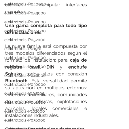
elektrotools-P040000
eléctrico o manipular interfaces 
complejas.
elektrotools-P059000
elektrotools-P002000
Una gama completa para todo tipo 
elektrotools-P045000
de instalaciones
elektrotools-P052000
La nueva familia está compuesta por 
elektrotools-P01961
tres modelos diferenciados según el 
elektrotools-P064000
formato de instalación: para 
caja de 
registro
, 
carril DIN
 y 
enchufe 
elektrotools-P099000
Schuko
, todos ellos con conexión 
elektrotools-P046000
Bluetooth
. Esta versatilidad permite 
elektrotools-P030000
su aplicación en múltiples entornos: 
elektrotools-P138000
viviendas unifamiliares, comunidades 
de vecinos, oficinas, explotaciones 
elektrotools-P066000
agrícolas, locales comerciales e 
elektrotools-P102000
instalaciones industriales.
elektrotools-P036000