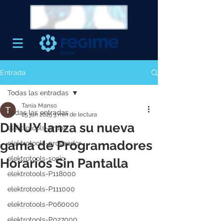
Entrada
Todas las entradas
Tania Manso
Todas las entradas
25 jun 2025
3 min de lectura
DINUY lanza su nueva
elektrotools-grupo
gama de Programadores
elektrotools-proveedor
elektrotools-socio
Horarios Sin Pantalla
elektrotools-P118000
elektrotools-P111000
elektrotools-P060000
elektrotools-P027000