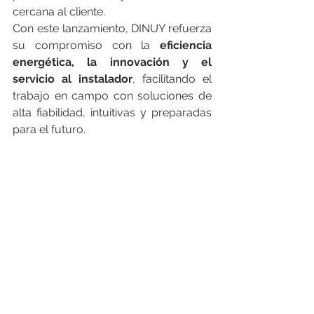
cercana al cliente.
Con este lanzamiento, DINUY refuerza 
su compromiso con la 
eficiencia 
energética, la innovación y el 
servicio al instalador
, facilitando el 
trabajo en campo con soluciones de 
alta fiabilidad, intuitivas y preparadas 
para el futuro.
___________________________________
___________________________________
________
FEGIME España S.A. es el grupo de 
distribución de material eléctrico líder 
indiscutible del mercado español. Y lo 
es por su cuota de mercado como por 
su cobertura geográfica, con más de 