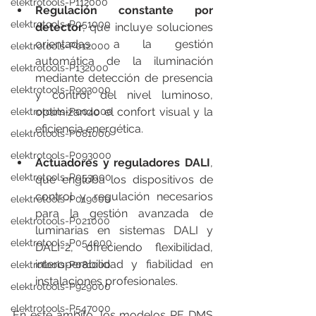
elektrotools-P112000
Regulación constante por 
elektrotools-P051000
detector
, que incluye soluciones 
orientadas a la gestión 
elektrotools-P012000
automática de la iluminación 
elektrotools-P132000
mediante detección de presencia 
elektrotools-P993000
y control del nivel luminoso, 
optimizando el confort visual y la 
elektrotools-P004000
eficiencia energética.
elektrotools-P081000
elektrotools-P093000
Actuadores y reguladores DALI
, 
elektrotools-P053000
que engloba los dispositivos de 
control y regulación necesarios 
elektrotools-P019000
para la gestión avanzada de 
elektrotools-P021000
luminarias en sistemas DALI y 
elektrotools-P054000
DALI-2, ofreciendo flexibilidad, 
interoperabilidad y fiabilidad en 
elektrotools-P081000
instalaciones profesionales.
elektrotools-P929000
elektrotools-P547000
En este ámbito, los modelos RE DMS 