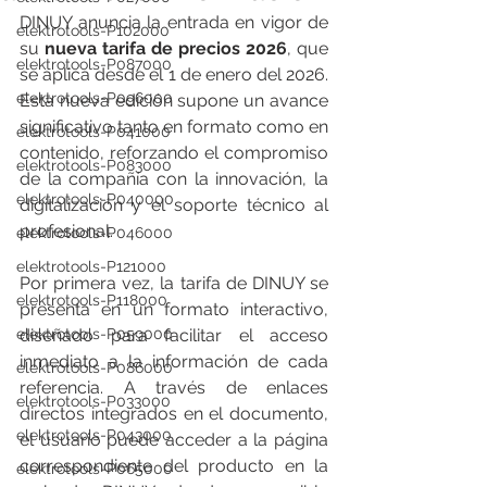
DINUY anuncia la entrada en vigor de 
elektrotools-P102000
su 
nueva tarifa de precios 2026
, que 
elektrotools-P087000
se aplica desde el 1 de enero del 2026. 
elektrotools-P096000
Esta nueva edición supone un avance 
significativo tanto en formato como en 
elektrotools-P041000
contenido, reforzando el compromiso 
elektrotools-P083000
de la compañía con la innovación, la 
elektrotools-P040000
digitalización y el soporte técnico al 
profesional.
elektrotools-P046000
elektrotools-P121000
Por primera vez, la tarifa de DINUY se 
elektrotools-P118000
presenta en un formato interactivo, 
elektrotools-P059000
diseñado para facilitar el acceso 
inmediato a la información de cada 
elektrotools-P086000
referencia. A través de enlaces 
elektrotools-P033000
directos integrados en el documento, 
elektrotools-P043000
el usuario puede acceder a la página 
correspondiente del producto en la 
elektrotools-P065000