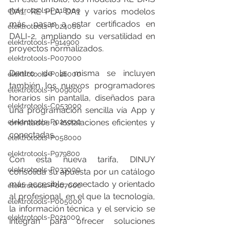
elektrotools-P018000
DA1, RE PLA DA1 y varios modelos 
más, pasan a estar certificados en 
elektrotools-P024000
DALI-2, ampliando su versatilidad en 
elektrotools-P914900
proyectos normalizados.
elektrotools-P007000
Dentro de la misma se incluyen 
elektrotools-P026000
también los nuevos programadores 
elektrotools-P009000
horarios sin pantalla, diseñados para 
elektrotools-C053000
una programación sencilla vía App y 
orientados a instalaciones eficientes y 
elektrotools-P025000
conectadas.
elektrotools-P058000
elektrotools-P979800
Con esta nueva tarifa, DINUY 
elektrotools-P033000
consolida su apuesta por un catálogo 
más accesible, conectado y orientado 
elektrotools-P007000
al profesional, en el que la tecnología, 
elektrotools-P005000
la información técnica y el servicio se 
elektrotools-P021000
integran para ofrecer soluciones 