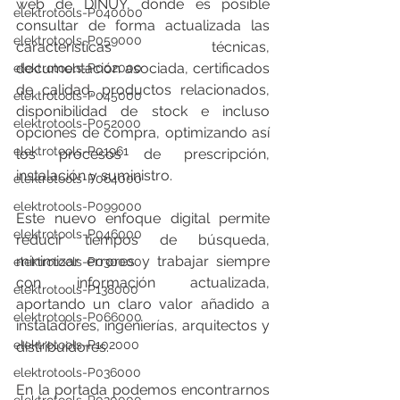
web de DINUY, donde es posible 
elektrotools-P040000
consultar de forma actualizada las 
elektrotools-P059000
características técnicas, 
documentación asociada, certificados 
elektrotools-P002000
de calidad, productos relacionados, 
elektrotools-P045000
disponibilidad de stock e incluso 
elektrotools-P052000
opciones de compra, optimizando así 
elektrotools-P01961
los procesos de prescripción, 
instalación y suministro.
elektrotools-P064000
elektrotools-P099000
Este nuevo enfoque digital permite 
elektrotools-P046000
reducir tiempos de búsqueda, 
minimizar errores y trabajar siempre 
elektrotools-P030000
con información actualizada, 
elektrotools-P138000
aportando un claro valor añadido a 
elektrotools-P066000
instaladores, ingenierías, arquitectos y 
elektrotools-P102000
distribuidores.
elektrotools-P036000
En la portada podemos encontrarnos 