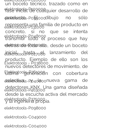
elektrotools-P020000
un boceto técnico, trazado como en 
elektrotools-P100000
fase inicial de cualquier desarrollo de 
producto. El dibujo no sólo 
elektrotools-P035000
representa una familia de producto en 
elektrotools-P131000
concreto, si no que se intenta 
elektrotools-P048000
transmitir todo el proceso que hay 
elektrotools-P092000
detrás de todo ello, desde un boceto 
inicial, hasta el lanzamiento del 
elektrotools-P027000
producto. Ejemplo de ello son los 
Elektrotools - P038000
nuevos detectores de movimiento, de 
Elektrotools-P761000
última generación con cobertura 
selectiva, y la nueva gama de 
elektrotools-P040000
detectores KNX. Una gama diseñada 
elektrotools-P463000
desde la escucha activa del mercado 
elektrotools-P375000
y la ingeniería propia.
elektrotools-P098000
elektrotools-C049000
elektrotools-C004000