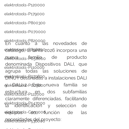
elektrotools-P120000
elektrotools-P179000
elektrotools-P800300
elektrotools-P070000
elektrotools-P820000
En cuanto a las novedades de 
elektrotools-P898000
catálogo, la tarifa 2026 incorpora una 
nueva familia de producto 
elektrotools-P058000
denominada Dispositivos DALI, que 
elektrotools-P110000
agrupa todas las soluciones de 
elektrotools-P979800
DINUY destinadas a instalaciones DALI 
y DALI-2. Esta nueva familia se 
elektrotools-P003000
estructura en dos subfamilias 
elektrotools-P122000
claramente diferenciadas, facilitando 
elektrotools-P547000
la identificación y selección de 
equipos en función de las 
elektrotools-C039000
necesidades del proyecto:
elektrotools-P536000