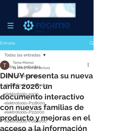
Entrada
Todas las entradas
Tania Manso
Todas las entradas
14 ene
2 min de lectura
DINUY presenta su nueva
elektrotools-grupo
tarifa 2026: un
elektrotools-proveedor
elektrotools-socio
documento interactivo
elektrotools-P118000
con nuevas familias de
elektrotools-P111000
producto y mejoras en el
elektrotools-P060000
acceso a la información
elektrotools-P027000