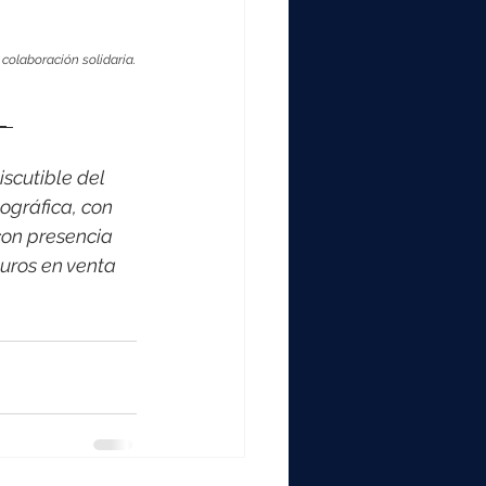
colaboración solidaria.
_ 
scutible del 
ográfica, con 
on presencia 
uros en venta 