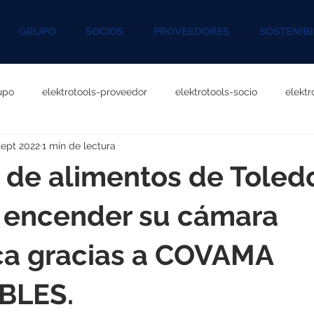
GRUPO
SOCIOS
PROVEEDORES
SOSTENIBI
upo
elektrotools-proveedor
elektrotools-socio
elekt
sept 2022
1 min de lectura
otools-P060000
elektrotools-P027000
elektrotools-P1020
 de alimentos de Toled
rotools-P096000
elektrotools-P041000
elektrotools-P083
a encender su cámara
ica gracias a COVAMA
rotools-P046000
elektrotools-P121000
elektrotools-P1180
BLES.