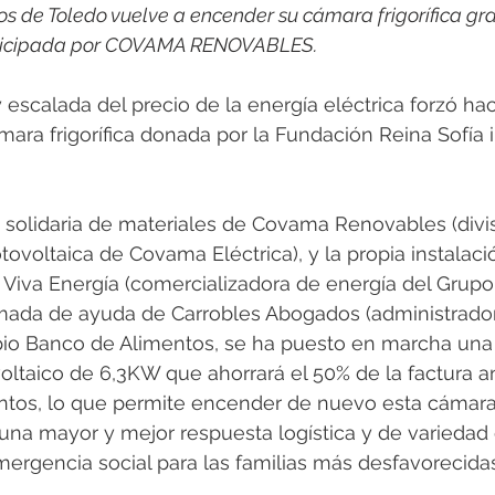
rotools-P086000
elektrotools-P033000
elektrotools-P043
s de Toledo vuelve a encender su cámara frigorífica gra
articipada por COVAMA RENOVABLES.
rotools-P040000
elektrotools-P059000
elektrotools-P00
 escalada del precio de la energía eléctrica forzó ha
ra frigorífica donada por la Fundación Reina Sofía i
rotools-P052000
elektrotools-P01961
elektrotools-P06400
 solidaria de materiales de Covama Renovables (divi
tovoltaica de Covama Eléctrica), y la propia instalac
rotools-P046000
e Viva Energía (comercializadora de energía del Grupo 
amada de ayuda de Carrobles Abogados (administrador
io Banco de Alimentos, se ha puesto en marcha una 
taico de 6,3KW que ahorrará el 50% de la factura an
tos, lo que permite encender de nuevo esta cámara f
 una mayor y mejor respuesta logística y de variedad
ergencia social para las familias más desfavorecidas