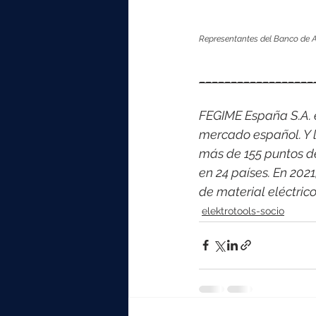
Representantes del Banco de Al
__________________
FEGIME España S.A. es
mercado español. Y l
más de 155 puntos d
en 24 países. En 202
de material eléctric
elektrotools-socio