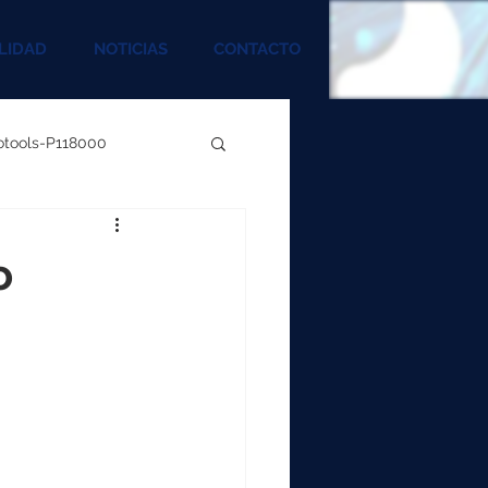
LIDAD
NOTICIAS
CONTACTO
rotools-P118000
00
o
000
00