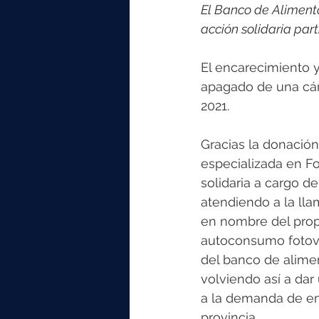
elektrotools-P059000
elekt
El Banco de Alimento
acción solidaria p
elektrotools-P065000
elekt
El encarecimiento y
apagado de una cáma
2021.  
elektrotools-P045000
elekt
Gracias la donación
especializada en Fo
elektrotools-P099000
elekt
solidaria a cargo d
atendiendo a la ll
en nombre del prop
autoconsumo fotovol
del banco de alimen
volviendo así a dar
a la demanda de em
provincia.