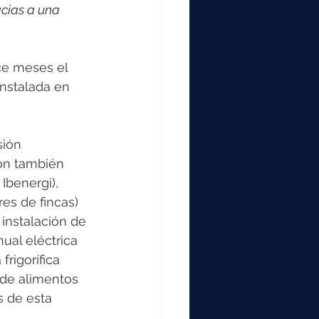
000
cias a una 
2000
ce meses el 
nstalada en 
0
sión 
ión también 
Ibenergi), 
es de fincas) 
instalación de 
ual eléctrica 
rigorífica 
 de alimentos 
 de esta 