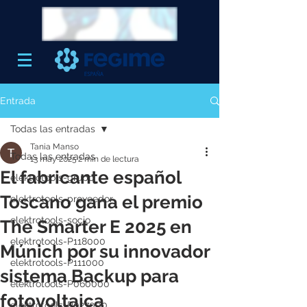
Entrada
Todas las entradas
Tania Manso
Todas las entradas
13 may 2025
2 min de lectura
El fabricante español
elektrotools-grupo
Toscano gana el premio
elektrotools-proveedor
elektrotools-socio
The Smarter E 2025 en
elektrotools-P118000
Múnich por su innovador
elektrotools-P111000
sistema Backup para
elektrotools-P060000
fotovoltaica
elektrotools-P027000