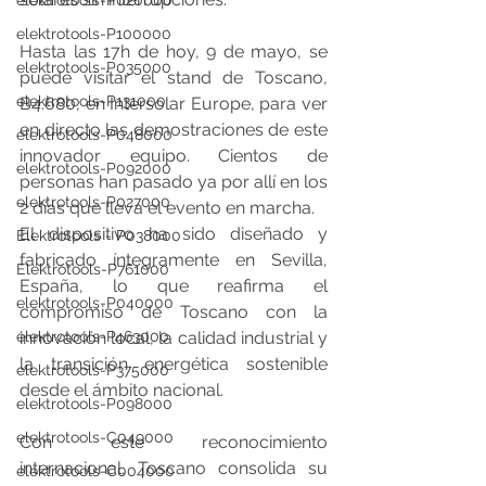
elektrotools-P020000
elektrotools-P100000
Hasta las 17h de hoy, 9 de mayo, se 
elektrotools-P035000
puede visitar el stand de Toscano, 
elektrotools-P131000
B4.680, en Intersolar Europe, para ver 
en directo las demostraciones de este 
elektrotools-P048000
innovador equipo. Cientos de 
elektrotools-P092000
personas han pasado ya por allí en los 
elektrotools-P027000
2 días que lleva el evento en marcha.
El dispositivo ha sido diseñado y 
Elektrotools - P038000
fabricado íntegramente en Sevilla, 
Elektrotools-P761000
España, lo que reafirma el 
elektrotools-P040000
compromiso de Toscano con la 
elektrotools-P463000
innovación local, la calidad industrial y 
la transición energética sostenible 
elektrotools-P375000
desde el ámbito nacional.
elektrotools-P098000
elektrotools-C049000
Con este reconocimiento 
internacional, Toscano consolida su 
elektrotools-C004000