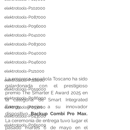
elektrotools-P102000
elektrotools-P087000
elektrotools-P096000
elektrotools-P041000
elektrotools-P083000
elektrotools-P040000
elektrotools-P046000
elektrotools-P121000
La empresa española Toscano ha sido 
elektrotools-P118000
galardonada con el prestigioso 
elektrotools-P059000
premio The Smarter E Award 2025 en 
elektrotools-P086000
la categoría de Smart Integrated 
Energy, gracias a su innovador 
elektrotools-P033000
dispositivo 
Backup Combi Pro Max.
elektrotools-P043000
La ceremonia de entrega tuvo lugar el 
elektrotools-P065000
pasado martes 6 de mayo en el 