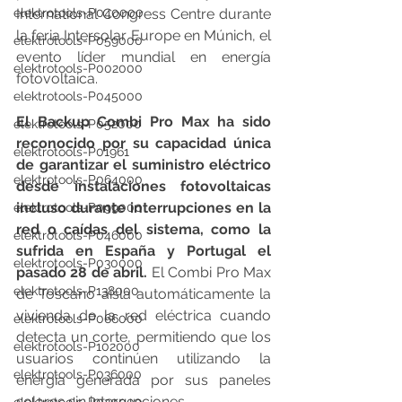
elektrotools-P040000
International Congress Centre durante 
la feria Intersolar Europe en Múnich, el 
elektrotools-P059000
evento líder mundial en energía 
elektrotools-P002000
fotovoltaica.
elektrotools-P045000
El Backup Combi Pro Max ha sido 
elektrotools-P052000
reconocido por su capacidad única 
elektrotools-P01961
de garantizar el suministro eléctrico 
elektrotools-P064000
desde instalaciones fotovoltaicas 
incluso durante interrupciones en la 
elektrotools-P099000
red o caídas del sistema, como la 
elektrotools-P046000
sufrida en España y Portugal el 
elektrotools-P030000
pasado 28 de abril. 
El Combi Pro Max 
elektrotools-P138000
de Toscano aí­sla automáticamente la 
vivienda de la red eléctrica cuando 
elektrotools-P066000
detecta un corte, permitiendo que los 
elektrotools-P102000
usuarios continúen utilizando la 
elektrotools-P036000
energía generada por sus paneles 
solares sin interrupciones.