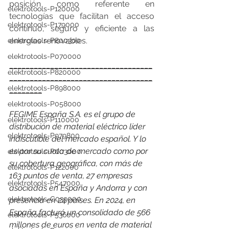
posición como referente en 
elektrotools-P120000
tecnologías que facilitan el acceso 
elektrotools-P179000
continuo, seguro y eficiente a las 
energías renovables.
elektrotools-P800300
elektrotools-P070000
___________________________________
elektrotools-P820000
___________________________________
elektrotools-P898000
________
elektrotools-P058000
FEGIME España S.A. es el grupo de 
elektrotools-P110000
distribución de material eléctrico líder 
elektrotools-P979800
indiscutible del mercado español. Y lo 
es por su cuota de mercado como por 
elektrotools-P003000
su cobertura geográfica, con más de 
elektrotools-P122000
163 puntos de venta, 27 empresas 
elektrotools-P547000
asociadas en España y Andorra y con 
elektrotools-C039000
presencia en 24 países. 
En 2024, en 
España facturó un consolidado de 566 
elektrotools-P536000
millones de euros en venta de material 