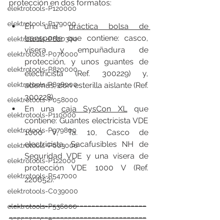
protección en dos formatos:
elektrotools-P120000
elektrotools-P179000
En una 
práctica bolsa de 
transporte
 que contiene: casco, 
elektrotools-P800300
visera y empuñadura de 
elektrotools-P070000
protección, y unos guantes de 
elektrotools-P820000
electricista (Ref. 300229) y, 
además, con esterilla aislante (Ref. 
elektrotools-P898000
300228).
elektrotools-P058000
En una 
caja SysCon XL
 que 
elektrotools-P110000
contiene: Guantes electricista VDE 
elektrotools-P979800
1000 V, Ta. 10, Casco de 
electricista, Sacafusibles NH de 
elektrotools-P003000
Seguridad VDE y una visera de 
elektrotools-P122000
protección VDE 1000 V (Ref. 
elektrotools-P547000
220652).
elektrotools-C039000
___________________________________
elektrotools-P536000
___________________________________