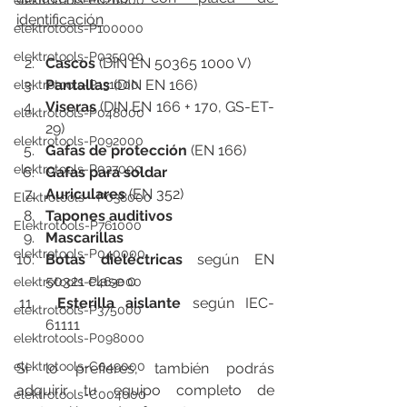
elektrotools-P020000
identificación
elektrotools-P100000
elektrotools-P035000
Cascos 
(DIN EN 50365 1000 V)
Pantallas 
(DIN EN 166)
elektrotools-P131000
Viseras 
(DIN EN 166 + 170, GS-ET-
elektrotools-P048000
29)
elektrotools-P092000
Gafas de protección 
(EN 166)
elektrotools-P027000
Gafas para soldar
Auriculares 
(EN 352)
Elektrotools - P038000
Tapones auditivos
Elektrotools-P761000
Mascarillas
elektrotools-P040000
Botas dieléctricas 
según
EN 
50321 clase 0
elektrotools-P463000
 Esterilla aislante 
según IEC-
elektrotools-P375000
61111
elektrotools-P098000
elektrotools-C049000
Si lo prefieres, también podrás 
adquirir tu equipo completo de 
elektrotools-C004000