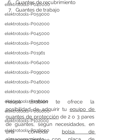
Guantes de recubrimiento
elektrotools-P040000
Guantes de trabajo
elektrotools-P059000
elektrotools-P002000
elektrotools-P045000
elektrotools-P052000
elektrotools-P01961
elektrotools-P064000
elektrotools-P099000
elektrotools-P046000
elektrotools-P030000
Haupa también te ofrece la 
elektrotools-P138000
posibilidad de adquirir tu 
equipo de 
elektrotools-P066000
guantes de protección
 de 2 o 3 pares 
elektrotools-P102000
de guantes, según necesidades, en 
elektrotools-P036000
una cómoda 
bolsa de 
almacenamiento con placa de 