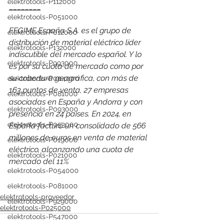
elektrotools-P112000
________
elektrotools-P051000
FEGIME España S.A. es el grupo de 
elektrotools-P012000
distribución de material eléctrico líder 
elektrotools-P132000
indiscutible del mercado español. Y lo 
elektrotools-P993000
es por su cuota de mercado como por 
su cobertura geográfica, con más de 
elektrotools-P004000
163 puntos de venta, 27 empresas 
elektrotools-P081000
asociadas en España y Andorra y con 
elektrotools-P093000
presencia en 24 países. 
En 2024, en 
elektrotools-P053000
España facturó un consolidado de 566 
millones de euros en venta de material 
elektrotools-P019000
eléctrico, alcanzando una cuota de 
elektrotools-P021000
mercado del 11%
elektrotools-P054000
elektrotools-P081000
elektrotools-proveedor
elektrotools-P929000
elektrotools-P025000
elektrotools-P547000