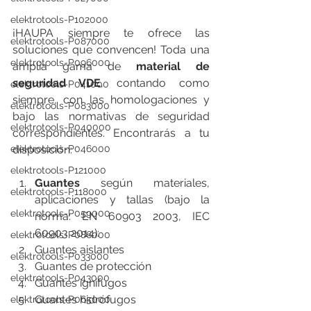
elektrotools-P102000
¡HAUPA siempre te ofrece las 
elektrotools-P087000
soluciones que convencen! Toda una 
elektrotools-P096000
amplia gama de 
material de 
seguridad VDE
, contando como 
elektrotools-P041000
siempre, con las homologaciones y 
elektrotools-P083000
bajo las normativas de seguridad 
elektrotools-P040000
correspondientes. Encontrarás a tu 
elektrotools-P046000
disposición:
elektrotools-P121000
Guantes
 según materiales, 
elektrotools-P118000
aplicaciones y tallas (bajo la 
elektrotools-P059000
norma: EN 60903 2003, IEC 
60903 2014):
elektrotools-P086000
Guantes aislantes
elektrotools-P033000
Guantes de protección
elektrotools-P043000
Guantes ignifúgos
Guantes hidrófugos
elektrotools-P065000