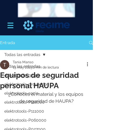
Entrada
Todas las entradas
Tania Manso
Todas las entradas
13 may 2025
2 min de lectura
Equipos de seguridad
elektrotools-grupo
personal HAUPA
elektrotools-proveedor
elektrotools-socio
¿Conoces el material y los equipos 
de seguridad de HAUPA?
elektrotools-P118000
elektrotools-P111000
elektrotools-P060000
elektrotools-P027000