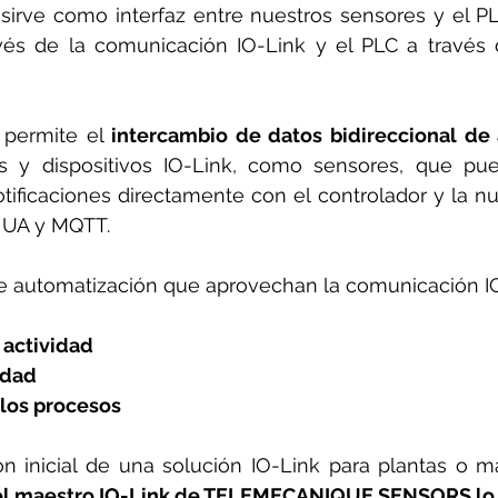
rotools-P086000
elektrotools-P033000
elektrotools-P043
 sirve como interfaz entre nuestros sensores y el P
vés de la comunicación IO-Link y el PLC a través 
rotools-P040000
elektrotools-P059000
elektrotools-P00
 permite el 
intercambio de datos bidireccional de 
es y dispositivos IO-Link, como sensores, que pue
rotools-P052000
elektrotools-P01961
elektrotools-P06400
tificaciones directamente con el controlador y la nu
 UA y MQTT.
rotools-P046000
de automatización que aprovechan la comunicación IO
 actividad
idad
 los procesos
ión inicial de una solución IO-Link para plantas o 
el maestro IO-Link de TELEMECANIQUE SENSORS lo h