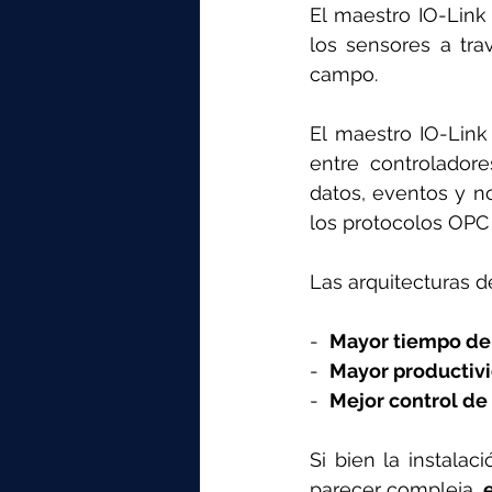
elektrotools-P059000
elekt
El maestro IO-Link
los sensores a tra
campo.
elektrotools-P065000
elekt
El maestro IO-Link
entre controlador
elektrotools-P045000
elekt
datos, eventos y no
los protocolos OPC
elektrotools-P099000
elekt
Las arquitecturas 
-  
Mayor tiempo de
-  
Mayor productiv
-  
Mejor control de
Si bien la instalac
parecer compleja, 