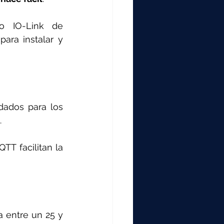
 IO-Link de 
ra instalar y 
ados para los 
.
T facilitan la 
 entre un 25 y 