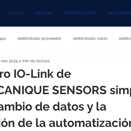
GRUPO
SOCIOS
PROVEEDORES
SOSTENIBI
upo
elektrotools-proveedor
elektrotools-socio
elekt
 nov 2024
2 min de lectura
otools-P060000
elektrotools-P027000
elektrotools-P1020
ro IO-Link de
rotools-P096000
elektrotools-P041000
elektrotools-P083
ANIQUE SENSORS simpl
cambio de datos y la
rotools-P046000
elektrotools-P121000
elektrotools-P1180
ión de la automatizació