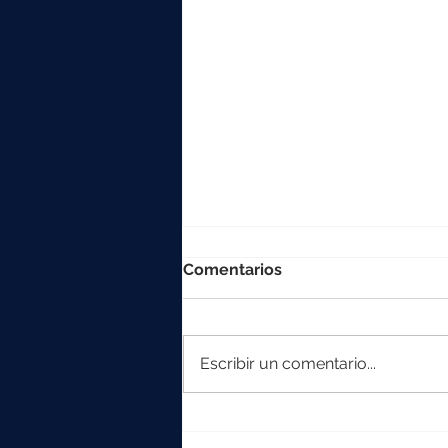
Comentarios
Escribir un comentario...
La colección Element
crece con Iska