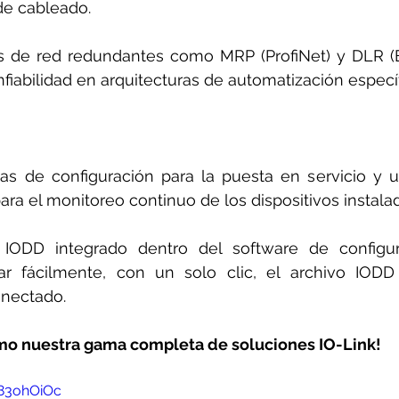
de cableado.
s de red redundantes como MRP (ProfiNet) y DLR (Et
nfiabilidad en arquitecturas de automatización específ
tas de configuración para la puesta en servicio y u
ra el monitoreo continuo de los dispositivos instala
IODD integrado dentro del software de configur
ar fácilmente, con un solo clic, el archivo IODD 
onectado.
mo nuestra gama completa de soluciones IO-Link!
783ohOiOc