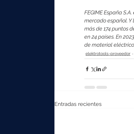
FEGIME España S.A. es
mercado español. Y l
más de 174 puntos d
en 24 países. En 202
de material eléctri
elektrotools-proveedor
Entradas recientes