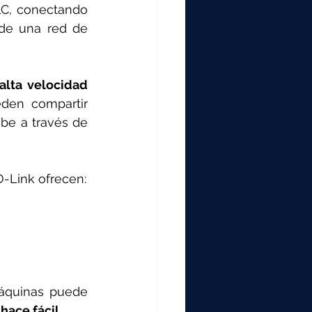
000
LC, conectando 
de una red de 
2000
alta velocidad
den compartir 
0
be a través de 
-Link ofrecen:
máquinas puede 
ace fácil
.