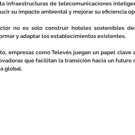
rotools-P086000
elektrotools-P033000
elektrotools-P043
ta infraestructuras de telecomunicaciones inteligen
ucir su impacto ambiental y mejorar su eficiencia op
rotools-P040000
elektrotools-P059000
elektrotools-P00
ctor no es solo construir hoteles sostenibles des
ormar y adaptar los establecimientos existentes.
rotools-P052000
elektrotools-P01961
elektrotools-P06400
to, empresas como Televés juegan un papel clave al
vadoras que facilitan la transición hacia un futuro 
ía global.
rotools-P046000