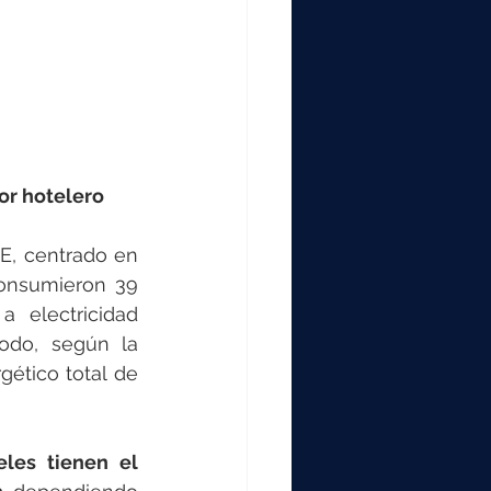
tor hotelero
, centrado en 
consumieron 39 
 electricidad 
odo, según la 
ético total de 
eles tienen el 