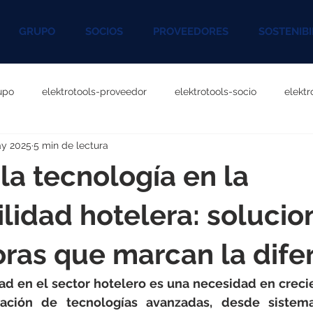
GRUPO
SOCIOS
PROVEEDORES
SOSTENIBI
upo
elektrotools-proveedor
elektrotools-socio
elekt
ay 2025
5 min de lectura
otools-P060000
elektrotools-P027000
elektrotools-P1020
 la tecnología en la
rotools-P096000
elektrotools-P041000
elektrotools-P083
ilidad hotelera: solucio
ras que marcan la dife
rotools-P046000
elektrotools-P121000
elektrotools-P1180
dad en el sector hotelero es una necesidad en crec
ación de tecnologías avanzadas, desde sistema