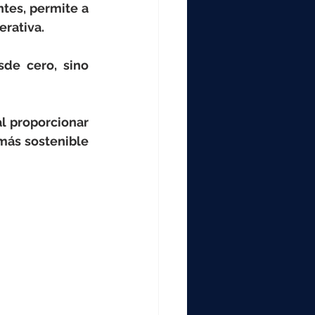
000
tes, permite a 
erativa.
2000
de cero, sino 
0
 proporcionar 
más sostenible 