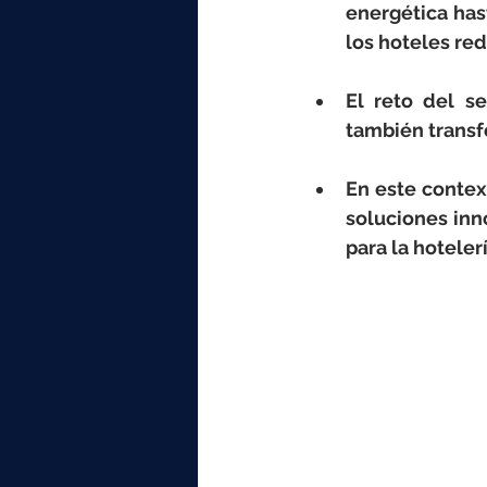
elektrotools-P059000
elekt
energética has
los hoteles red
elektrotools-P065000
elekt
El reto del se
también transf
elektrotools-P045000
elekt
En este contex
soluciones inno
para la hoteler
elektrotools-P099000
elekt