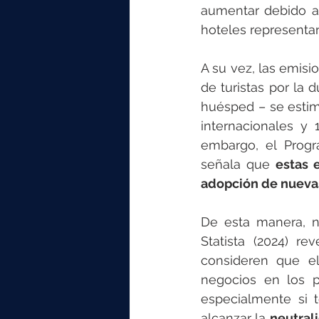
aumentar debido a
hoteles representan
A su vez, las emisi
de turistas por la 
huésped – se esti
internacionales y
embargo, el Prog
señala que 
estas 
adopción de nuevas
De esta manera, n
Statista (2024) r
consideren que el
negocios en los p
especialmente si 
alcanzar la 
neutral