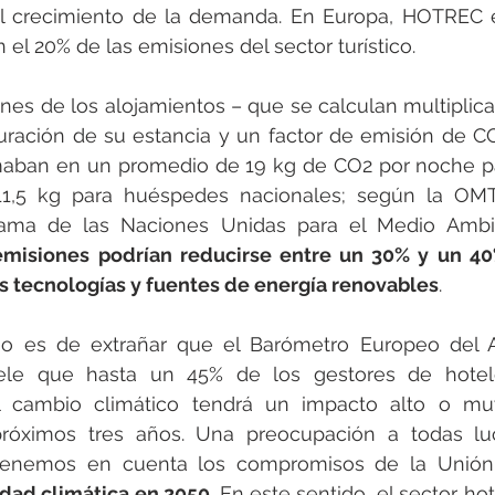
l crecimiento de la demanda. En Europa, HOTREC e
 el 20% de las emisiones del sector turístico.
ones de los alojamientos – que se calculan multiplic
duración de su estancia y un factor de emisión de C
maban en un promedio de 19 kg de CO2 por noche p
 11,5 kg para huéspedes nacionales; según la OMT
rama de las Naciones Unidas para el Medio Ambi
emisiones podrían reducirse entre un 30% y un 40
 tecnologías y fuentes de energía renovables
.
o es de extrañar que el Barómetro Europeo del A
evele que hasta un 45% de los gestores de hote
 cambio climático tendrá un impacto alto o muy
róximos tres años. Una preocupación a todas luces
tenemos en cuenta los compromisos de la Unión 
idad climática en 2050
. En este sentido, el sector hot