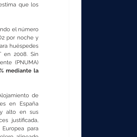
stima que los 
ando el número 
O2 por noche y 
ara huéspedes 
 en 2008. Sin 
ente (PNUMA) 
% mediante la 
lojamiento de 
les en España 
 alto en sus 
 justificada, 
Europea para 
elero, alineado 