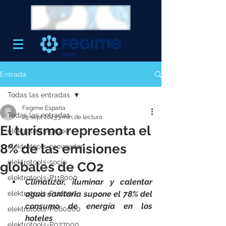
Entrada
Todas las entradas
Fegime España
Todas las entradas
29 sept 2023
3 min de lectura
El turismo representa el
elektrotools-grupo
8% de las emisiones
elektrotools-proveedor
elektrotools-socio
globales de CO2
elektrotools-P118000
Climatizar, iluminar y calentar 
elektrotools-P111000
agua sanitaria supone el 78% del 
consumo de energía en los 
elektrotools-P060000
hoteles
elektrotools-P027000