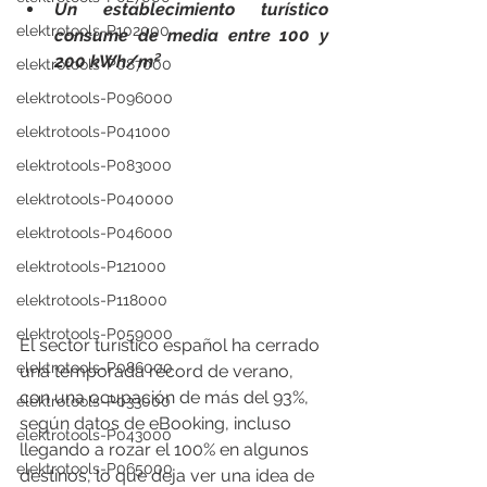
Un establecimiento turístico 
elektrotools-P102000
consume de media entre 100 y 
200 kWh/m²
elektrotools-P087000
elektrotools-P096000
elektrotools-P041000
elektrotools-P083000
elektrotools-P040000
elektrotools-P046000
elektrotools-P121000
elektrotools-P118000
elektrotools-P059000
El sector turístico español ha cerrado 
elektrotools-P086000
una temporada récord de verano, 
con una ocupación de más del 93%, 
elektrotools-P033000
según datos de eBooking, incluso 
elektrotools-P043000
llegando a rozar el 100% en algunos 
elektrotools-P065000
destinos, lo que deja ver una idea de 