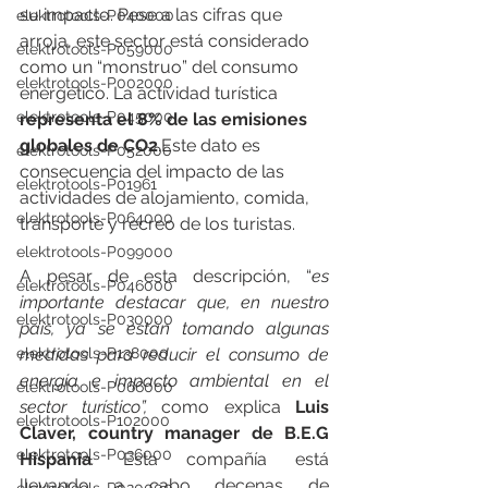
su impacto. Pese a las cifras que 
elektrotools-P040000
arroja, este sector está considerado 
elektrotools-P059000
como un “monstruo” del consumo 
elektrotools-P002000
energético. La actividad turística 
elektrotools-P045000
representa el 8% de las emisiones 
globales de CO2
.Este dato es 
elektrotools-P052000
consecuencia del impacto de las 
elektrotools-P01961
actividades de alojamiento, comida, 
elektrotools-P064000
transporte y recreo de los turistas.
elektrotools-P099000
A pesar de esta descripción, “
es 
elektrotools-P046000
importante destacar que, en nuestro 
elektrotools-P030000
país, ya se están tomando algunas 
elektrotools-P138000
medidas para reducir el consumo de 
energía e impacto ambiental en el 
elektrotools-P066000
sector turístico”, 
como
explica 
Luis 
elektrotools-P102000
Claver, country manager de B.E.G 
elektrotools-P036000
Hispania
. 
Esta compañía está 
llevando a cabo decenas de 