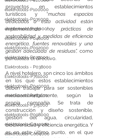
elektrotools-P020000
proyectos en establecimientos 
elektrotools-P100000
turísticos y “
muchos espacios 
elektrotools-P035000
dedicados a esta actividad están 
implementando hoy prácticas de 
elektrotools-P131000
sostenibilidad y medidas de eficiencia 
elektrotools-P048000
energética, fuentes renovables y una 
elektrotools-P092000
gestión adecuada de residuos”,
 como 
elektrotools-P027000
puntualiza el directivo.
Elektrotools - P038000
A nivel hotelero, son cinco los ámbitos 
Elektrotools-P761000
en los que estos establecimientos 
elektrotools-P040000
deben trabajar para ser sostenibles 
medioambientalmente, según la 
elektrotools-P463000
propia compañía. Se trata de 
elektrotools-P375000
construcción y diseño sostenible, 
elektrotools-P098000
gestión del agua, circularidad, 
elektrotools-C049000
biodiversidad y eficiencia energética. Y 
es en este último punto, en el que 
elektrotools-C004000