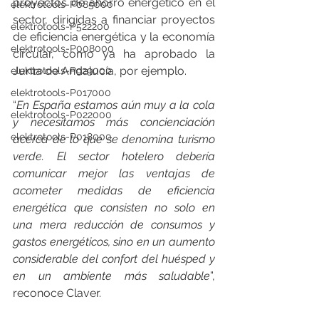
proyectos de ahorro energético en el 
elektrotools-P085000
sector, dirigidas a financiar proyectos 
elektrotools-P522200
de eficiencia energética y la economía 
elektrotools-P008000
circular, como ya ha aprobado la 
Junta de Andalucía, por ejemplo.
elektrotools-P929000
elektrotools-P017000
“
En España estamos aún muy a la cola 
elektrotools-P022000
y necesitamos más concienciación 
elektrotools-P018000
acerca de lo que se denomina turismo 
verde. El sector hotelero debería 
comunicar mejor las ventajas de 
acometer medidas de eficiencia 
energética que consisten no solo en 
una mera reducción de consumos y 
gastos energéticos, sino en un aumento 
considerable del confort del huésped y 
en un ambiente más saludable
”, 
reconoce Claver.