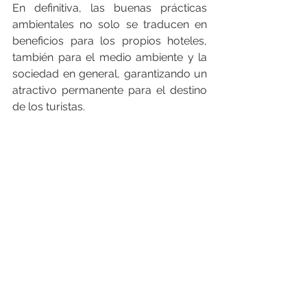
En definitiva, las buenas prácticas 
ambientales no solo se traducen en 
beneficios para los propios hoteles, 
también para el medio ambiente y la 
sociedad en general, garantizando un 
atractivo permanente para el destino 
de los turistas.
___________________________________
___________________________________
_______
FEGIME España S.A. es el grupo de 
distribución de material eléctrico líder 
indiscutible del mercado español. Y lo 
es por su cuota de mercado como por 
su cobertura geográfica, con más de 
168 puntos de venta, 26 empresas 
asociadas en España y Andorra y con 