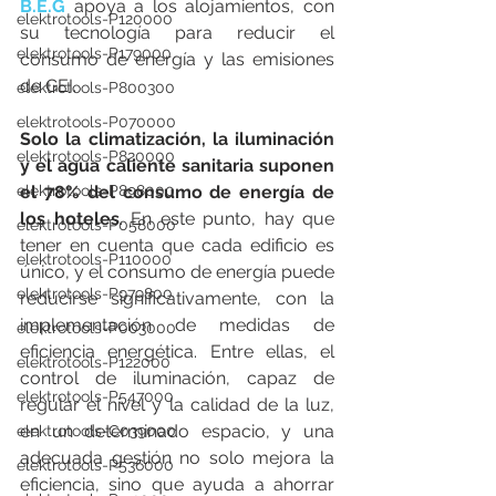
B.E.G
 apoya a los alojamientos, con 
elektrotools-P120000
su tecnología para reducir el 
elektrotools-P179000
consumo de energía y las emisiones 
de GEI.
elektrotools-P800300
elektrotools-P070000
Solo la climatización, la iluminación 
elektrotools-P820000
y el agua caliente sanitaria suponen 
elektrotools-P898000
el 78% del consumo de energía de 
los hoteles
. En este punto, hay que 
elektrotools-P058000
tener en cuenta que cada edificio es 
elektrotools-P110000
único, y el consumo de energía puede 
elektrotools-P979800
reducirse significativamente, con la 
implementación de medidas de 
elektrotools-P003000
eficiencia energética. Entre ellas, el 
elektrotools-P122000
control de iluminación, capaz de 
elektrotools-P547000
regular el nivel y la calidad de la luz, 
en un determinado espacio, y una 
elektrotools-C039000
adecuada gestión no solo mejora la 
elektrotools-P536000
eficiencia, sino que ayuda a ahorrar 