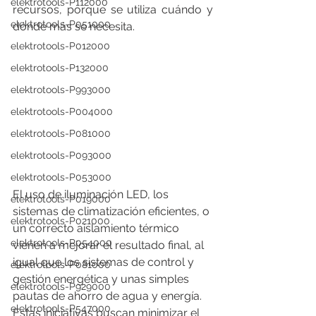
elektrotools-P112000
recursos, porque se utiliza cuándo y 
elektrotools-P051000
dónde más se necesita.
elektrotools-P012000
elektrotools-P132000
elektrotools-P993000
elektrotools-P004000
elektrotools-P081000
elektrotools-P093000
elektrotools-P053000
El uso de iluminación LED, los 
elektrotools-P019000
sistemas de climatización eficientes, o 
elektrotools-P021000
un correcto aislamiento térmico 
elektrotools-P054000
vienen a mejorar el resultado final, al 
igual que los sistemas de control y 
elektrotools-P081000
gestión energética y unas simples 
elektrotools-P929000
pautas de ahorro de agua y energía. 
elektrotools-P547000
Estas iniciativas buscan minimizar el 