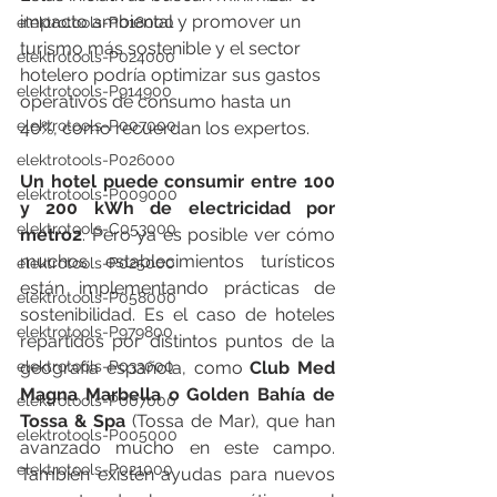
impacto ambiental y promover un 
elektrotools-P018000
turismo más sostenible y el sector 
elektrotools-P024000
hotelero podría optimizar sus gastos 
elektrotools-P914900
operativos de consumo hasta un 
elektrotools-P007000
40%, como recuerdan los expertos.
elektrotools-P026000
Un hotel puede consumir entre 100 
elektrotools-P009000
y 200 kWh de electricidad por 
elektrotools-C053000
metro2
. Pero ya es posible ver cómo 
muchos establecimientos turísticos 
elektrotools-P025000
están implementando prácticas de 
elektrotools-P058000
sostenibilidad. Es el caso de hoteles 
elektrotools-P979800
repartidos por distintos puntos de la 
geografía española, como 
Club Med 
elektrotools-P033000
Magna Marbella o Golden Bahía de 
elektrotools-P007000
Tossa & Spa
 (Tossa de Mar), que han 
elektrotools-P005000
avanzado mucho en este campo. 
elektrotools-P021000
También existen ayudas para nuevos 