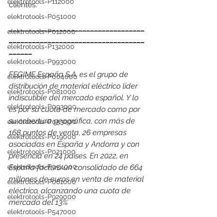
elektrotools-P112000
clientes. 
elektrotools-P051000
___________________________________
elektrotools-P012000
___________________________________
elektrotools-P132000
______
elektrotools-P993000
FEGIME España S.A. es el grupo de 
elektrotools-P004000
distribución de material eléctrico líder 
elektrotools-P081000
indiscutible del mercado español. Y lo 
elektrotools-P093000
es por su cuota de mercado como por 
su cobertura geográfica, con más de 
elektrotools-P053000
168 puntos de venta, 26 empresas 
elektrotools-P019000
asociadas en España y Andorra y con 
elektrotools-P021000
presencia en 24 países. En 2022, en 
elektrotools-P054000
España facturó un consolidado de 664 
millones de euros en venta de material 
elektrotools-P081000
eléctrico, alcanzando una cuota de 
elektrotools-P929000
mercado del 13%
elektrotools-P547000