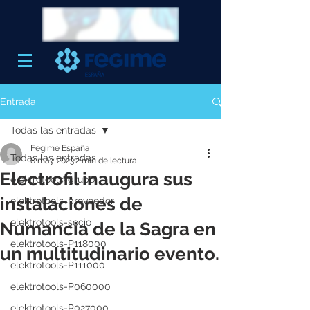
Entrada
Todas las entradas
Fegime España
Todas las entradas
8 may 2023
2 min de lectura
Electrofil inaugura sus
elektrotools-grupo
instalaciones de
elektrotools-proveedor
elektrotools-socio
Numancia de la Sagra en
elektrotools-P118000
un multitudinario evento.
elektrotools-P111000
elektrotools-P060000
elektrotools-P027000