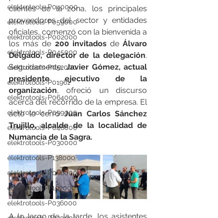
elektrotools-P040000
clientes de la zona, los principales 
proveedores del sector y entidades 
elektrotools-P059000
oficiales, comenzó con la bienvenida a 
elektrotools-P002000
los más de 
200 invitados
 de 
Álvaro 
elektrotools-P045000
Delgado, director de la delegación
. 
Seguidamente, 
Javier Gómez, actual 
elektrotools-P052000
presidente ejecutivo de la 
elektrotools-P01961
organización
, ofreció un discurso 
elektrotools-P064000
acerca del recorrido de la empresa. El 
elektrotools-P099000
acto lo cerró
 Juan Carlos Sánchez 
Trujillo, alcalde de la localidad de 
elektrotools-P046000
Numancia de la Sagra. 
elektrotools-P030000
elektrotools-P138000
elektrotools-P066000
elektrotools-P102000
elektrotools-P036000
A lo largo de la tarde, los asistentes 