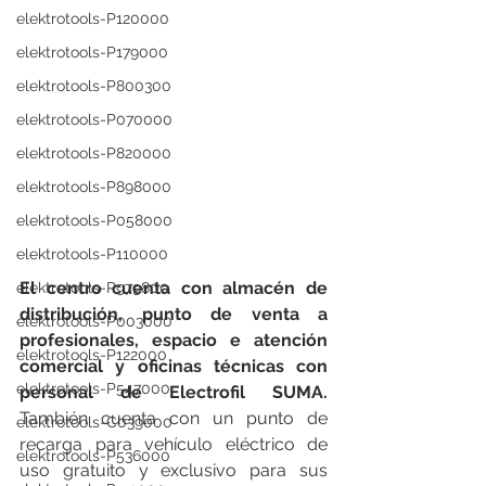
elektrotools-P120000
elektrotools-P179000
elektrotools-P800300
elektrotools-P070000
elektrotools-P820000
elektrotools-P898000
elektrotools-P058000
elektrotools-P110000
El centro cuenta con almacén de 
elektrotools-P979800
distribución, punto de venta a 
elektrotools-P003000
profesionales, espacio e atención 
elektrotools-P122000
comercial y oficinas técnicas con 
elektrotools-P547000
personal de Electrofil SUMA. 
También cuenta con un punto de 
elektrotools-C039000
recarga para vehículo eléctrico de 
elektrotools-P536000
uso gratuito y exclusivo para sus 