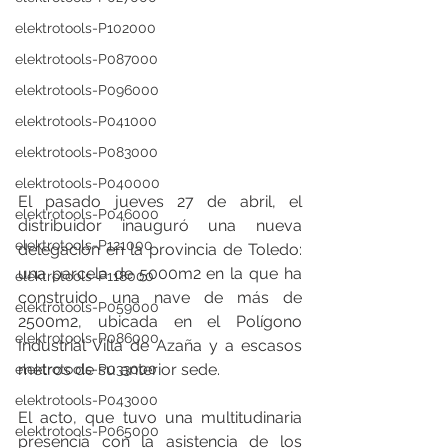
elektrotools-P102000
elektrotools-P087000
elektrotools-P096000
elektrotools-P041000
elektrotools-P083000
elektrotools-P040000
El pasado jueves 27 de abril, el 
elektrotools-P046000
distribuidor inauguró una nueva 
elektrotools-P121000
delegación en la provincia de Toledo: 
una parcela de 5000m2 en la que ha 
elektrotools-P118000
construido una nave de más de 
elektrotools-P059000
2500m2, ubicada en el Polígono 
elektrotools-P086000
Industrial Villa de Azaña y a escasos 
metros de su anterior sede. 
elektrotools-P033000
elektrotools-P043000
El acto, que tuvo una multitudinaria 
elektrotools-P065000
presencia con la asistencia de los 