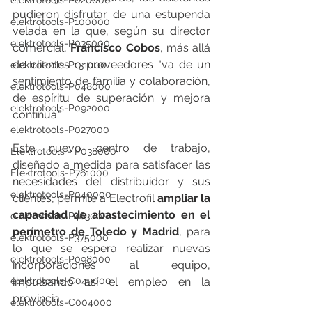
elektrotools-P020000
pudieron disfrutar de una estupenda 
elektrotools-P100000
velada en la que, según su director 
elektrotools-P035000
comercial,
 Francisco Cobos
, más allá 
de clientes o proveedores "va de un 
elektrotools-P131000
sentimiento de familia y colaboración, 
elektrotools-P048000
de espíritu de superación y mejora 
elektrotools-P092000
continua."
elektrotools-P027000
Este nuevo centro de trabajo, 
Elektrotools - P038000
diseñado a medida para satisfacer las 
Elektrotools-P761000
necesidades del distribuidor y sus 
elektrotools-P040000
clientes, permite a Electrofil 
ampliar la 
capacidad de abastecimiento en el 
elektrotools-P463000
perímetro de Toledo y Madrid
, para 
elektrotools-P375000
lo que se espera realizar nuevas 
elektrotools-P098000
incorporaciones al equipo, 
elektrotools-C049000
impulsando así el empleo en la 
provincia.
elektrotools-C004000