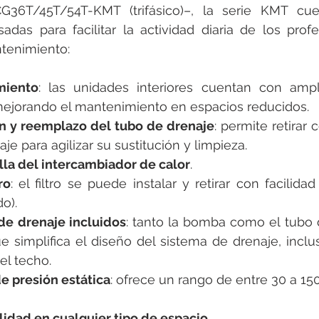
G36T/45T/54T-KMT (trifásico)–, la serie KMT cu
sadas para facilitar la actividad diaria de los profe
ntenimiento:
miento
: las unidades interiores cuentan con ampl
ejorando el mantenimiento en espacios reducidos.
ón y reemplazo del tubo de drenaje
: permite retirar
je para agilizar su sustitución y limpieza.
lla del intercambiador de calor
.
ro
: el filtro se puede instalar y retirar con facilidad (
o).
de drenaje incluidos
: tanto la bomba como el tubo 
ue simplifica el diseño del sistema de drenaje, inclu
el techo.
e presión estática
: ofrece un rango de entre 30 a 150
lidad en cualquier tipo de espacio