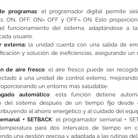
de programas
: el programador digital permite sel
s: ON, OFF, ON» OFF y OFF» ON. Esto proporciona f
 el funcionamiento del sistema, adaptándose a la
cada usuario.
r externa:
 la unidad cuenta con una salida de erro
ntificación y solución de ineficiencias, asegurando u
n de aire fresco
: el aire fresco puede ser recogi
ectado a una unidad de control externo, mejorando 
 proporcionando un entorno más saludable.
gado automático
: esta función detiene automá
o del sistema después de un tiempo fijo desde el
ribuyendo al ahorro energético y al cuidado del equi
semanal + SETBACK
: el programador semanal + SE
 temperatura para dos intervalos de tiempo en c
ndo una gestión precisa y adaptada a las rutinas del 