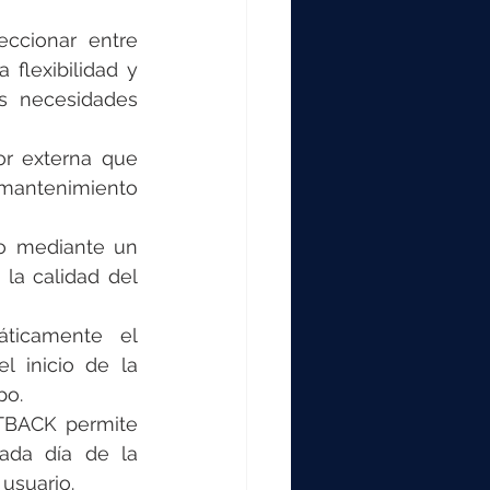
eccionar entre 
lexibilidad y 
s necesidades 
r externa que 
n mantenimiento 
do mediante un 
la calidad del 
ticamente el 
 inicio de la 
po.
TBACK permite 
ada día de la 
usuario.