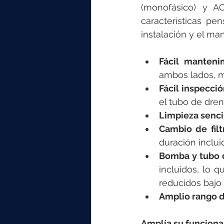
(monofásico) y AC
características pen
instalación y el ma
Fácil manteni
ambos lados, m
Fácil inspecci
el tubo de drena
Limpieza senci
Cambio de filt
duración incluid
Bomba y tubo 
incluidos, lo q
reducidos bajo 
Amplio rango d
Amplía su funciona