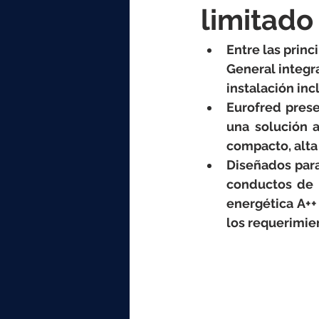
elektrotools-P059000
elekt
limitado
Entre las prin
elektrotools-P065000
elekt
General integra
instalación inc
Eurofred prese
elektrotools-P045000
elekt
una solución a
compacto, alta
Diseñados para
elektrotools-P099000
elekt
conductos de l
energética A++
los requerimie