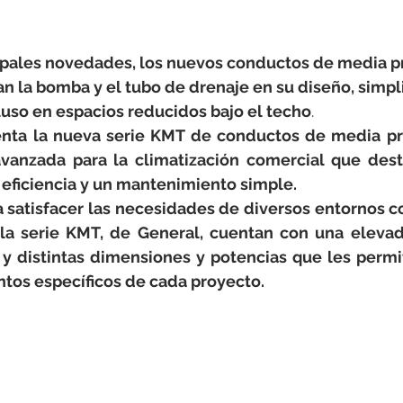
rotools-P086000
elektrotools-P033000
elektrotools-P043
cipales novedades, los nuevos conductos de media p
rotools-P040000
elektrotools-P059000
elektrotools-P00
n la bomba y el tubo de drenaje en su diseño, simpli
luso en espacios reducidos bajo el techo
.
nta la nueva serie KMT de conductos de media pre
rotools-P052000
elektrotools-P01961
elektrotools-P06400
vanzada para la climatización comercial que dest
 eficiencia y un mantenimiento simple.
 satisfacer las necesidades de diversos entornos co
rotools-P046000
a serie KMT, de General, cuentan con una elevada 
 y distintas dimensiones y potencias que les permi
ntos específicos de cada proyecto.