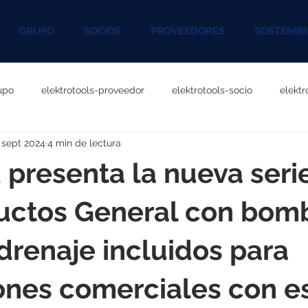
GRUPO
SOCIOS
PROVEEDORES
SOSTENIBI
upo
elektrotools-proveedor
elektrotools-socio
elekt
 sept 2024
4 min de lectura
otools-P060000
elektrotools-P027000
elektrotools-P1020
 presenta la nueva ser
rotools-P096000
elektrotools-P041000
elektrotools-P083
uctos General con bom
drenaje incluidos para
rotools-P046000
elektrotools-P121000
elektrotools-P1180
ones comerciales con e