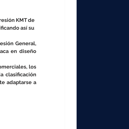
000
resión KMT de 
2000
ficando así su 
sión General, 
0
aca en diseño 
merciales, los 
clasificación 
te adaptarse a 