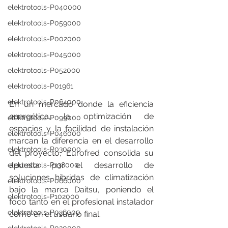
elektrotools-P040000
elektrotools-P059000
elektrotools-P002000
elektrotools-P045000
elektrotools-P052000
elektrotools-P01961
elektrotools-P064000
En un mercado donde la eficiencia 
energética, la optimización de 
elektrotools-P099000
espacios y la facilidad de instalación 
elektrotools-P046000
marcan la diferencia en el desarrollo 
elektrotools-P030000
del proyecto, Eurofred consolida su 
apuesta por el desarrollo de 
elektrotools-P138000
soluciones híbridas de climatización 
elektrotools-P066000
bajo la marca Daitsu, poniendo el 
elektrotools-P102000
foco tanto en el profesional instalador 
elektrotools-P036000
como en el usuario final.