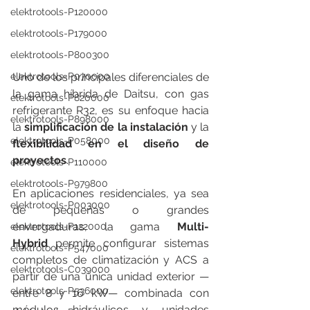
elektrotools-P120000
elektrotools-P179000
elektrotools-P800300
Uno de los principales diferenciales de 
elektrotools-P070000
la gama híbrida de Daitsu, con gas 
elektrotools-P820000
refrigerante R32, es su enfoque hacia 
elektrotools-P898000
la 
simplificación de la instalación
 y la 
elektrotools-P058000
flexibilidad en el diseño de 
proyectos
.
elektrotools-P110000
elektrotools-P979800
En aplicaciones residenciales, ya sea 
elektrotools-P003000
de pequeñas o grandes 
envergaduras, la gama 
Multi-
elektrotools-P122000
Hybrid
 permite configurar sistemas 
elektrotools-P547000
completos de climatización y ACS a 
elektrotools-C039000
partir de una única unidad exterior —
elektrotools-P536000
entre 8 y 16 kW— combinada con 
módulos hidráulicos y unidades 