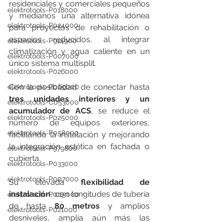
residenciales y comerciales pequeños 
elektrotools-P018000
y medianos una alternativa idónea 
elektrotools-P024000
para proyectos de rehabilitación o 
espacios reducidos, al integrar 
elektrotools-P914900
climatización y agua caliente en un 
elektrotools-P007000
único sistema multisplit.
elektrotools-P026000
Con la posibilidad de conectar hasta 
elektrotools-P009000
tres unidades interiores y un 
elektrotools-C053000
acumulador de ACS
, se reduce el 
elektrotools-P025000
número de equipos exteriores, 
elektrotools-P058000
facilitando la instalación y mejorando 
la integración estética en fachada o 
elektrotools-P979800
cubierta.
elektrotools-P033000
elektrotools-P007000
Su elevada 
flexibilidad de 
instalación
, con longitudes de tubería 
elektrotools-P005000
de hasta 
80 metros
 y amplios 
elektrotools-P021000
desniveles, amplía aún más las 