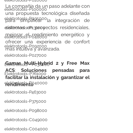
elektrotools-P020000
La compañía da un paso adelante con 
elektrotools-P100000
una propuesta tecnológica diseñada 
elektrotools-P035000
para simplificar la integración de 
sistemas en proyectos residenciales, 
elektrotools-P131000
mejorar el rendimiento energético y 
elektrotools-P048000
ofrecer una experiencia de confort 
elektrotools-P092000
más intuitiva y avanzada.
elektrotools-P027000
Gamas Multi-Hybrid 2
y
Free Max 
Elektrotools - P038000
ACS
: 
Soluciones pensadas para 
Elektrotools-P761000
facilitar la instalación y garantizar el 
elektrotools-P040000
rendimiento
elektrotools-P463000
elektrotools-P375000
elektrotools-P098000
elektrotools-C049000
elektrotools-C004000