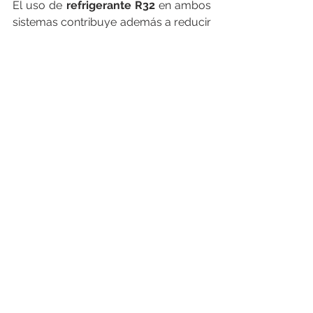
El uso de 
refrigerante
R32
 en ambos 
sistemas contribuye además a reducir 
el impacto ambiental sin 
comprometer el rendimiento, 
alineándose con las exigencias 
actuales de sostenibilidad.
Una gama coherente para un 
mercado en transición
Con la consolidación de la gama de 
sistemas híbridos de climatización 
de 
Daitsu
, Eurofred ofrece a los 
profesionales un portfolio completo 
que combina 
facilidad de instalación, 
alta eficiencia e integración 
tecnológica
, al tiempo que garantiza 
al usuario final una experiencia de 
confort avanzada, intuitiva y 