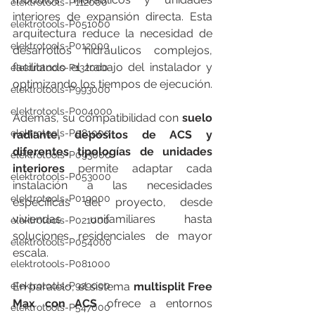
elektrotools-P112000
interiores de expansión directa. Esta 
elektrotools-P051000
arquitectura reduce la necesidad de 
elektrotools-P012000
desarrollos hidráulicos complejos, 
facilitando el trabajo del instalador y 
elektrotools-P132000
optimizando los tiempos de ejecución.
elektrotools-P993000
elektrotools-P004000
Además, su compatibilidad con 
suelo 
elektrotools-P081000
radiante, depósitos de ACS y 
diferentes tipologías de unidades 
elektrotools-P093000
interiores
 permite adaptar cada 
elektrotools-P053000
instalación a las necesidades 
elektrotools-P019000
específicas del proyecto, desde 
viviendas unifamiliares hasta 
elektrotools-P021000
soluciones residenciales de mayor 
elektrotools-P054000
escala.
elektrotools-P081000
En paralelo, el sistema 
multisplit
Free 
elektrotools-P929000
Max con ACS
 ofrece a entornos 
elektrotools-P547000