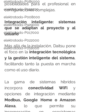
elektrotools-P085000
posibilidades para el profesional en 
elektrotools-P522200
configuraciones complejas.
elektrotools-P008000
Integración inteligente: sistemas 
elektrotools-P929000
que se adaptan al proyecto y al 
elektrotools-P017000
usuario
elektrotools-P022000
Más allá de la instalación, Daitsu pone 
elektrotools-P018000
el foco en la 
integración tecnológica 
y la gestión inteligente del sistema
, 
facilitando tanto la puesta en marcha 
como el uso diario.
La gama de sistemas híbridos 
incorpora 
conectividad WiFi
 y 
opciones de integración mediante 
Modbus, Google Home o Amazon 
Alexa
, lo que permite su 
incorporación en ecosistemas 