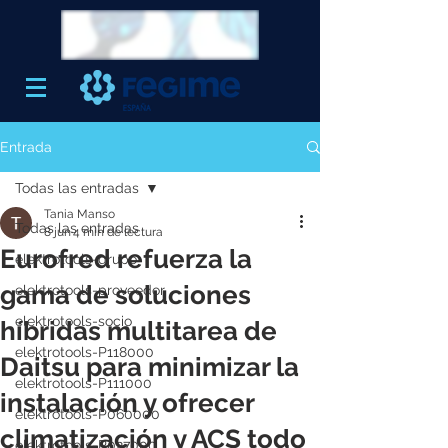
Entrada
Todas las entradas
Tania Manso
Todas las entradas
8 jun
4 min de lectura
Eurofred refuerza la
elektrotools-grupo
gama de soluciones
elektrotools-proveedor
elektrotools-socio
híbridas multitarea de
elektrotools-P118000
Daitsu para minimizar la
elektrotools-P111000
instalación y ofrecer
elektrotools-P060000
climatización y ACS todo
elektrotools-P027000