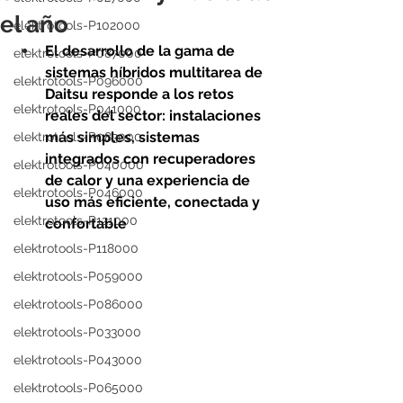
el año
elektrotools-P102000
El desarrollo de la gama de 
elektrotools-P087000
sistemas híbridos multitarea de 
elektrotools-P096000
Daitsu responde a los retos 
elektrotools-P041000
reales del sector: instalaciones 
más simples, sistemas 
elektrotools-P083000
integrados con recuperadores 
elektrotools-P040000
de calor y una experiencia de 
elektrotools-P046000
uso más eficiente, conectada y 
elektrotools-P121000
confortable
elektrotools-P118000
elektrotools-P059000
elektrotools-P086000
elektrotools-P033000
elektrotools-P043000
elektrotools-P065000