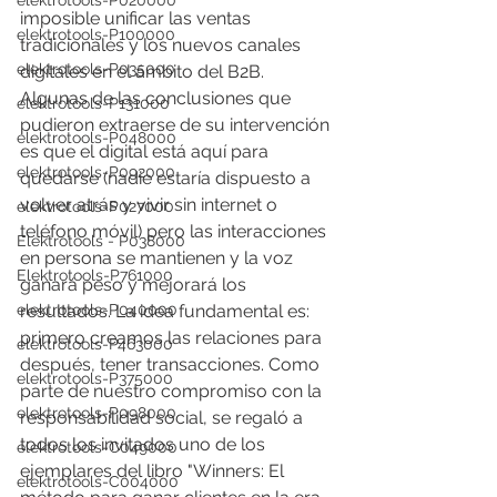
elektrotools-P020000
imposible unificar las ventas 
elektrotools-P100000
tradicionales y los nuevos canales 
elektrotools-P035000
digitales en el ámbito del B2B. 
Algunas de las conclusiones que 
elektrotools-P131000
pudieron extraerse de su intervención 
elektrotools-P048000
es que el digital está aquí para 
elektrotools-P092000
quedarse (nadie estaría dispuesto a 
volver atrás y vivir sin internet o 
elektrotools-P027000
teléfono móvil) pero las interacciones 
Elektrotools - P038000
en persona se mantienen y la voz  
Elektrotools-P761000
ganará peso y mejorará los 
resultados. La idea fundamental es: 
elektrotools-P040000
primero creamos las relaciones para 
elektrotools-P463000
después, tener transacciones. Como 
elektrotools-P375000
parte de nuestro compromiso con la 
elektrotools-P098000
responsabilidad social, se regaló a 
todos los invitados uno de los 
elektrotools-C049000
ejemplares del libro "Winners: El 
elektrotools-C004000