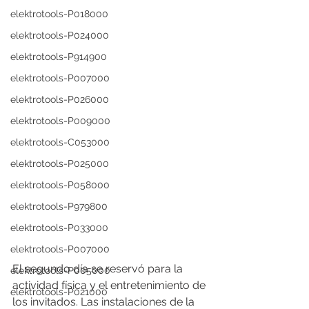
elektrotools-P018000
elektrotools-P024000
elektrotools-P914900
elektrotools-P007000
elektrotools-P026000
elektrotools-P009000
elektrotools-C053000
elektrotools-P025000
elektrotools-P058000
elektrotools-P979800
elektrotools-P033000
elektrotools-P007000
El segundo día se reservó para la 
elektrotools-P005000
actividad física y el entretenimiento de 
elektrotools-P021000
los invitados. Las instalaciones de la 