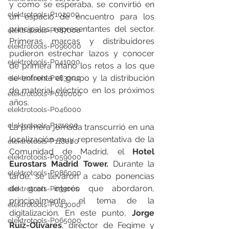
y como se esperaba, se convirtió en 
elektrotools-P102000
un espacio de encuentro para los 
principales representantes del sector. 
elektrotools-P087000
Primeras marcas y distribuidores 
elektrotools-P096000
pudieron estrechar lazos y conocer 
elektrotools-P041000
de primera mano los retos a los que 
se enfrenta el grupo y la distribución 
elektrotools-P083000
de material eléctrico en los próximos 
elektrotools-P040000
años. 
elektrotools-P046000
elektrotools-P121000
La primera jornada transcurrió en una 
localización muy representativa de la 
elektrotools-P118000
Comunidad de Madrid, el 
Hotel 
elektrotools-P059000
Eurostars Madrid Tower.
 Durante la 
elektrotools-P086000
tarde, se llevaron a cabo ponencias 
de gran interés que abordaron, 
elektrotools-P033000
principalmente, el tema de la 
elektrotools-P043000
digitalización. En este punto, 
Jorge 
elektrotools-P065000
Ruiz-Olivares
, director de Fegime y 