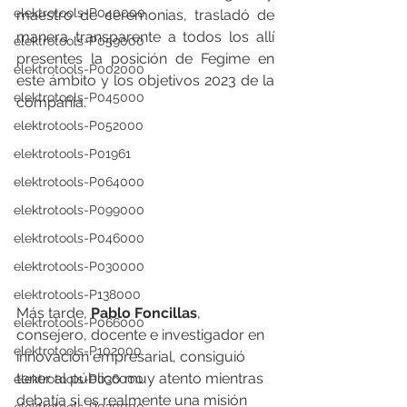
elektrotools-P040000
maestro de ceremonias, trasladó de 
manera transparente a todos los allí 
elektrotools-P059000
presentes la posición de Fegime en 
elektrotools-P002000
este ámbito y los objetivos 2023 de la 
elektrotools-P045000
compañía. 
elektrotools-P052000
elektrotools-P01961
elektrotools-P064000
elektrotools-P099000
elektrotools-P046000
elektrotools-P030000
elektrotools-P138000
Más tarde, 
Pablo Foncillas
, 
elektrotools-P066000
consejero, docente e investigador en 
elektrotools-P102000
innovación empresarial, consiguió 
tener al público muy atento mientras 
elektrotools-P036000
debatía si es realmente una misión 