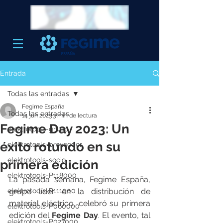
Entrada
Todas las entradas
Fegime España
Todas las entradas
14 jun 2023
3 min de lectura
Fegime Day 2023: Un
elektrotools-grupo
éxito rotundo en su
elektrotools-proveedor
elektrotools-socio
primera edición
elektrotools-P118000
La pasada semana, Fegime España, 
elektrotools-P111000
grupo líder en la distribución de 
material eléctrico, celebró su primera 
elektrotools-P060000
edición del 
Fegime Day
. El evento, tal 
elektrotools-P027000