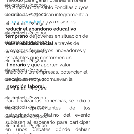
método para ganar clientes en la era 
elektrotools-P120000
de Amazon" de Pablo Foncillas cuyos 
beneficios se destinan íntegramente a 
elektrotools-P179000
la 
fundación Exit
 cuya misión es 
elektrotools-P800300
reducir el abandono educativo 
elektrotools-P070000
temprano
 de jóvenes en situación de 
elektrotools-P820000
vulnerabilidad social
 a través de 
proyectos formativos innovadores y 
elektrotools-P898000
escalables que conformen un 
elektrotools-P058000
itinerario
 y que aporten valor 
elektrotools-P110000
añadido a las empresas, potencien el 
trabajo en red y promuevan la 
elektrotools-P979800
inserción laboral.
elektrotools-P003000
elektrotools-P122000
Para finalizar las ponencias, se pidió a 
elektrotools-P547000
varios representantes de los 
patrocinadores Platino del evento 
elektrotools-C039000
subiesen al escenario para participar 
elektrotools-P536000
en unos debates dónde debían 