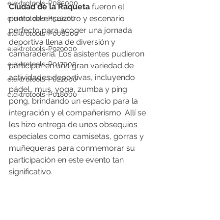
elektrotools-P085000
Ciudad de la Raqueta
 fueron el 
punto de encuentro y escenario 
elektrotools-P522200
perfecto para acoger una jornada 
elektrotools-P008000
deportiva llena de diversión y 
elektrotools-P929000
camaradería. Los asistentes pudieron 
elektrotools-P017000
participar en una gran variedad de 
actividades deportivas, incluyendo 
elektrotools-P022000
pádel., mus, yoga, zumba y ping 
elektrotools-P018000
pong, brindando un espacio para la 
integración y el compañerismo. Allí se 
les hizo entrega de unos obsequios 
especiales como camisetas, gorras y 
muñequeras para conmemorar su 
participación en este evento tan 
significativo. 