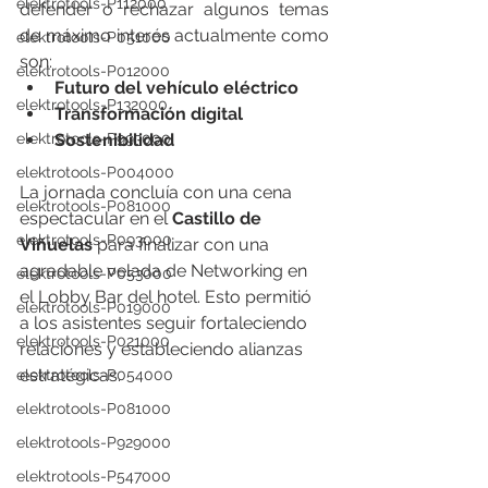
elektrotools-P112000
defender o rechazar algunos temas 
de máximo interés actualmente como 
elektrotools-P051000
son:
elektrotools-P012000
Futuro del vehículo eléctrico
elektrotools-P132000
Transformación digital
Sostenibilidad
elektrotools-P993000
elektrotools-P004000
La jornada concluía con una cena 
elektrotools-P081000
espectacular en el 
Castillo de 
elektrotools-P093000
Viñuelas
 para finalizar con una 
agradable velada de Networking en 
elektrotools-P053000
el Lobby Bar del hotel. Esto permitió 
elektrotools-P019000
a los asistentes seguir fortaleciendo 
elektrotools-P021000
relaciones y estableciendo alianzas 
estratégicas. 
elektrotools-P054000
elektrotools-P081000
elektrotools-P929000
elektrotools-P547000