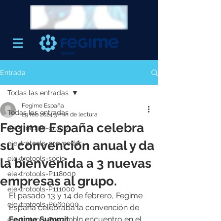
Entrada
Todas las entradas
Fegime España
Todas las entradas
29 feb 2024
3 min de lectura
Fegime España celebra
elektrotools-grupo
su convención anual y da
elektrotools-proveedor
elektrotools-socio
la bienvenida a 3 nuevas
elektrotools-P118000
empresas al grupo.
elektrotools-P111000
El pasado 13 y 14 de febrero, Fegime 
elektrotools-P060000
España celebraba la convención de 
Fegime Summit
. Un encuentro en el 
elektrotools-P027000