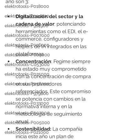
año son 3:
elektrotools-P018000
Digitalización del sector y la 
elektrotools-P024000
cadena de valor
: potenciando 
elektrotools-P914900
herramientas como el EDI, el e-
elektrotools-P007000
commerce, configuradores y 
elektrotools-P026000
helpers de IA integrados en las 
plataformas
elektrotools-P009000
Concentración
: Fegime siempre 
elektrotools-C053000
ha estado muy comprometido 
elektrotools-P025000
con la concentración de compra 
en sus proveedores 
elektrotools-P058000
referenciados. Este compromiso 
elektrotools-P979800
se potencia con cambios en la 
elektrotools-P033000
normativa interna y en la 
elektrotools-P007000
metodología de seguimiento 
anual.
elektrotools-P005000
Sostenibilidad:
 La compañía 
elektrotools-P021000
inicia este año un plan de 