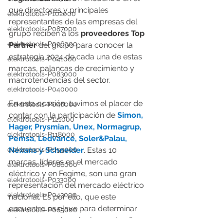
que directores y principales 
elektrotools-P102000
representantes de las empresas del 
elektrotools-P087000
grupo reciben a los 
proveedores Top 
elektrotools-P096000
Partner 
del grupo para conocer la 
estrategia 2024 de cada una de estas 
elektrotools-P041000
marcas, palancas de crecimiento y 
elektrotools-P083000
macrotendencias del sector.
elektrotools-P040000
En esta ocasión, tuvimos el placer de 
elektrotools-P046000
contar con la participación de 
Simon, 
elektrotools-P121000
Hager, Prysmian, Unex, Normagrup, 
elektrotools-P118000
Pemsa, Ledvance, Soler&Palau, 
elektrotools-P059000
Nexans y Schneider
. Estas 10 
marcas, líderes en el mercado 
elektrotools-P086000
eléctrico y en Fegime, son una gran 
elektrotools-P033000
representación del mercado eléctrico 
elektrotools-P043000
nacional. Es por ello, que este 
encuentro es clave para determinar 
elektrotools-P065000