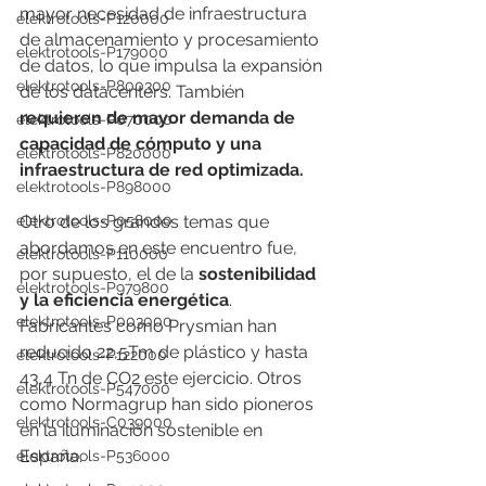
mayor necesidad de infraestructura 
elektrotools-P120000
de almacenamiento y procesamiento 
elektrotools-P179000
de datos, lo que impulsa la expansión 
elektrotools-P800300
de los datacenters. También 
requieren de mayor demanda de 
elektrotools-P070000
capacidad de cómputo y una 
elektrotools-P820000
infraestructura de red optimizada. 
elektrotools-P898000
Otro de los grandes temas que 
elektrotools-P058000
abordamos en este encuentro fue, 
elektrotools-P110000
por supuesto, el de la 
sostenibilidad 
elektrotools-P979800
y la eficiencia energética
. 
elektrotools-P003000
Fabricantes como Prysmian han 
reducido 22,5Tm de plástico y hasta 
elektrotools-P122000
43,4 Tn de CO2 este ejercicio. Otros 
elektrotools-P547000
como Normagrup han sido pioneros 
elektrotools-C039000
en la iluminación sostenible en 
España.
elektrotools-P536000