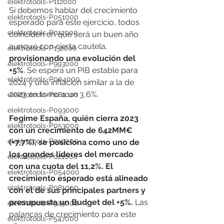
elektrotools-P112000
Si debemos hablar del crecimiento 
elektrotools-P051000
esperado para este ejercicio, todos 
elektrotools-P012000
coinciden en que será un buen año 
aunque con cierta cautela, 
elektrotools-P132000
provisionando una evolución del 
elektrotools-P993000
+5%
. Se espera un PIB estable para 
elektrotools-P004000
2024 y una inflación similar a la de 
2023 en torno a un 3,6%.
elektrotools-P081000
elektrotools-P093000
Fegime España, quién cierra 2023 
elektrotools-P053000
con un crecimiento de 642MM€ 
elektrotools-P019000
(+7,7%), se posiciona como uno de 
los grandes líderes del mercado 
elektrotools-P021000
con una cuota del 11,2%. El 
elektrotools-P054000
crecimiento esperado está alineado 
elektrotools-P081000
con el de sus principales partners y 
presupuesta un Budget del +5%.
 Las 
elektrotools-P929000
palancas de crecimiento para este 
elektrotools-P547000