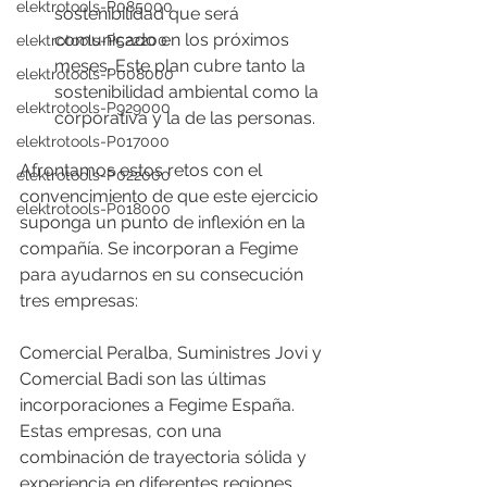
elektrotools-P085000
sostenibilidad que será 
comunicado en los próximos 
elektrotools-P522200
meses. Este plan cubre tanto la 
elektrotools-P008000
sostenibilidad ambiental como la 
elektrotools-P929000
corporativa y la de las personas.
elektrotools-P017000
Afrontamos estos retos con el 
elektrotools-P022000
convencimiento de que este ejercicio 
elektrotools-P018000
suponga un punto de inflexión en la 
compañía. Se incorporan a Fegime 
para ayudarnos en su consecución 
tres empresas:
Comercial Peralba, Suministres Jovi y 
Comercial Badi son las últimas 
incorporaciones a Fegime España. 
Estas empresas, con una 
combinación de trayectoria sólida y 
experiencia en diferentes regiones 