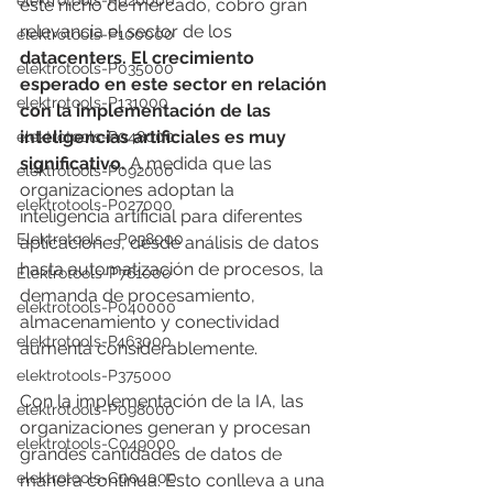
elektrotools-P020000
este nicho de mercado, cobró gran 
relevancia el sector de los 
elektrotools-P100000
datacenters. El crecimiento 
elektrotools-P035000
esperado en este sector en relación 
elektrotools-P131000
con la implementación de las 
inteligencias artificiales es muy 
elektrotools-P048000
significativo.
 A medida que las 
elektrotools-P092000
organizaciones adoptan la 
elektrotools-P027000
inteligencia artificial para diferentes 
Elektrotools - P038000
aplicaciones, desde análisis de datos 
hasta automatización de procesos, la 
Elektrotools-P761000
demanda de procesamiento, 
elektrotools-P040000
almacenamiento y conectividad 
elektrotools-P463000
aumenta considerablemente.
elektrotools-P375000
Con la implementación de la IA, las 
elektrotools-P098000
organizaciones generan y procesan 
elektrotools-C049000
grandes cantidades de datos de 
elektrotools-C004000
manera continua. Esto conlleva a una 