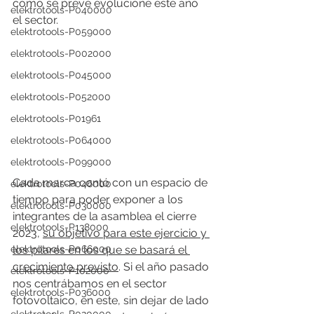
cómo se prevé evolucione este año 
elektrotools-P040000
el sector.
elektrotools-P059000
elektrotools-P002000
elektrotools-P045000
elektrotools-P052000
elektrotools-P01961
elektrotools-P064000
elektrotools-P099000
Cada marca contó con un espacio de 
elektrotools-P046000
tiempo para poder exponer a los 
elektrotools-P030000
integrantes de la asamblea el cierre 
elektrotools-P138000
2023, 
su objetivo para este ejercicio y 
los pilares en los que se basará el 
elektrotools-P066000
crecimiento previsto
. Si el año pasado 
elektrotools-P102000
nos centrábamos en el sector 
elektrotools-P036000
fotovoltaico, en este, sin dejar de lado 