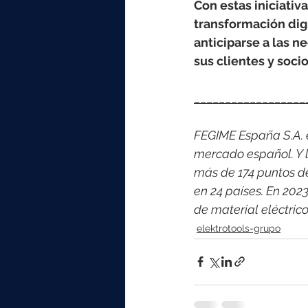
Con estas iniciativ
transformación dig
anticiparse a las 
sus clientes y socio
__________________
FEGIME España S.A. es
mercado español. Y l
más de 174 puntos d
en 24 países. En 202
de material eléctri
elektrotools-grupo