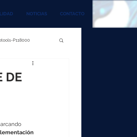
LIDAD
NOTICIAS
CONTACTO
rotools-P118000
00
E DE
000
00
marcando 
mplementación 