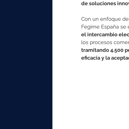
elektrotools-P059000
elekt
de soluciones innov
Con un enfoque decid
elektrotools-P065000
elekt
Fegime España se e
el intercambio elec
los procesos comerc
elektrotools-P045000
elekt
tramitando 4.500 p
eficacia y la acept
elektrotools-P099000
elekt