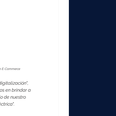
 en E-Commerce
igitalización
", 
s en brindar a 
io de nuestro 
éctrica
".