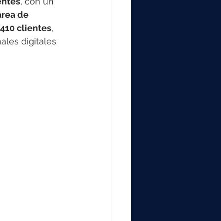
entes
, con un 
área de 
410 clientes
, 
ales digitales 