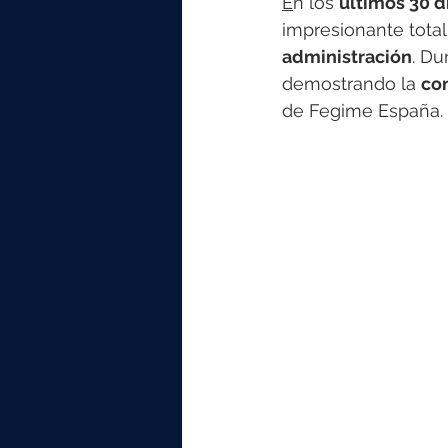
E
n los 
últimos 30 d
impresionante total
administración
. Du
demostrando la 
con
de Fegime España.