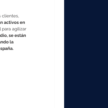
000
 clientes, 
2000
n activos en 
para agilizar 
io, se están 
0
ndo la 
España.