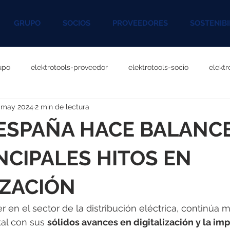
GRUPO
SOCIOS
PROVEEDORES
SOSTENIBI
upo
elektrotools-proveedor
elektrotools-socio
elekt
 may 2024
2 min de lectura
otools-P060000
elektrotools-P027000
elektrotools-P1020
ESPAÑA HACE BALANC
rotools-P096000
elektrotools-P041000
elektrotools-P083
NCIPALES HITOS EN
IZACIÓN
rotools-P046000
elektrotools-P121000
elektrotools-P1180
r en el sector de la distribución eléctrica, continúa 
tal con sus 
sólidos avances en digitalización y la i