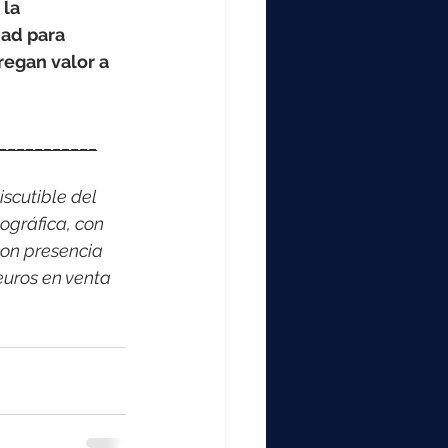
la 
ad para 
egan valor a 
___________
scutible del 
ográfica, con 
on presencia 
euros en venta 