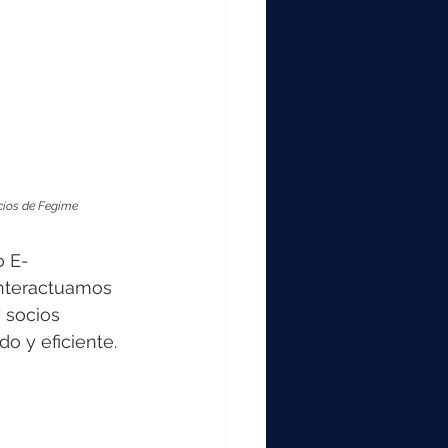
cios de Fegime
o E-
nteractuamos 
 socios 
o y eficiente.