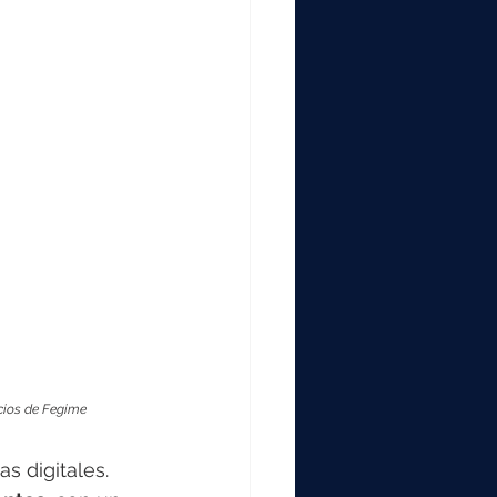
cios de Fegime
s digitales. 