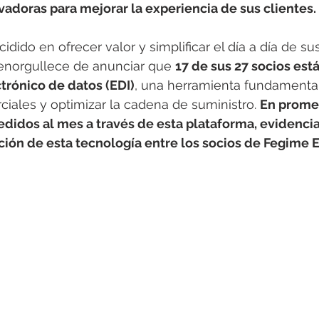
rotools-P086000
elektrotools-P033000
elektrotools-P043
adoras para mejorar la experiencia de sus clientes.
ido en ofrecer valor y simplificar el día a día de sus
rotools-P040000
elektrotools-P059000
elektrotools-P00
norgullece de anunciar que 
17 de sus 27 socios está
trónico de datos (EDI)
, una herramienta fundamental 
iales y optimizar la cadena de suministro. 
En promed
rotools-P052000
elektrotools-P01961
elektrotools-P06400
edidos al mes a través de esta plataforma, evidencia
ación de esta tecnología entre los socios de Fegime 
rotools-P046000