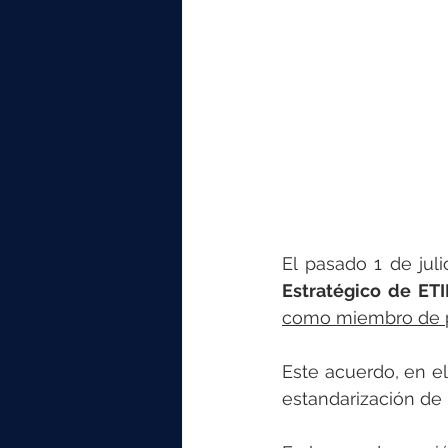
elektrotools-P059000
elekt
elektrotools-P065000
elekt
elektrotools-P045000
elekt
elektrotools-P099000
elekt
El pasado 1 de juli
Estratégico de ET
como miembro de p
Este acuerdo, en el
estandarización de 