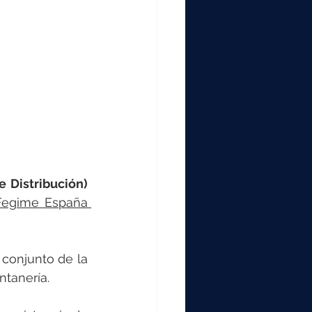
000
2000
0
Distribución) 
 Fegime España 
conjunto de la 
ntanería.