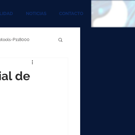
LIDAD
NOTICIAS
CONTACTO
rotools-P118000
00
ial de
000
00