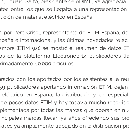
n, Eduard Sarto, presidente de ADIME, ya agradecía la
ntes entre los que se llegaba a una representación 
bución de material eléctrico en España. 
n por Pere Crisol, representante de ETIM España, de
spaña e Internacional y las últimas novedades relac
embre (ETIM 9.0) se mostró el resumen de datos ETI
s de la plataforma Electronet: 14 publicadores (fa
ximadamente 60.000 artículos. 
rados con los aportados por los asistentes a la re
359 publicadores aportando información ETIM, dejan 
 eléctrico en España, la distribución y, en especial,
 de pocos datos ETIM y hay todavía mucho recorrido
implementada por todas las marcas que operan en nu
rincipales marcas llevan ya años ofreciendo sus pro
ual es ya ampliamente trabajado en la distribución pro