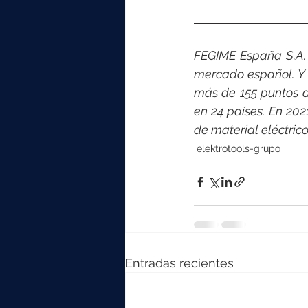
__________________
FEGIME España S.A. e
mercado español. Y 
más de 155 puntos d
en 24 países. En 202
de material eléctric
elektrotools-grupo
Entradas recientes