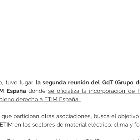
rotools-P086000
elektrotools-P033000
elektrotools-P043
rotools-P040000
elektrotools-P059000
elektrotools-P00
rotools-P052000
elektrotools-P01961
elektrotools-P06400
rotools-P046000
o, tuvo lugar 
la segunda reunión del GdT (Grupo de 
IM España
 donde 
se oficializa la incorporación de
leno derecho a ETIM España. 
 que participan otras asociaciones, busca el objetivo 
ETIM en los sectores de material eléctrico, clima y fo