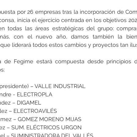
rotools-P086000
elektrotools-P033000
elektrotools-P043
esta por 26 empresas tras la incorporación de Comer
nsa, inicia el ejercicio centrada en los objetivos 202
rotools-P040000
elektrotools-P059000
elektrotools-P00
n todas las áreas estratégicas del grupo: compras
demás, con el nuevo año, damos también la bien
que liderará todos estos cambios y proyectos tan ilu
rotools-P052000
elektrotools-P01961
elektrotools-P06400
a de Fegime estará compuesta desde principios d
s:
rotools-P046000
lle (presidente) – VALLE INDUSTRIAL 
lltondre - ELECTROPLA
rnández – DIGAMEL
nzález – ELECTROAVILÉS
ro Gómez – GOMEZ MORENO MIJAS
onzález – SUM. ELÉCTRICOS URGON
omedel – SUMINISTRADORA DEL VALLÉS