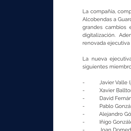
elektrotools-P059000
elekt
La compañía, compu
Alcobendas a Guarco
elektrotools-P065000
elekt
grandes cambios e
digitalización. A
renovada ejecutiva 
elektrotools-P045000
elekt
La nueva ejecutiv
siguientes miembro
elektrotools-P099000
elekt
-          Javier Va
-          Xavier Ba
-          David Fe
-          Pablo Go
-          Alejand
-          Iñigo G
-          Joan D