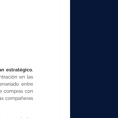
an estratégico
, 
tración en las 
nariado entre 
de compras con 
las compañeras 