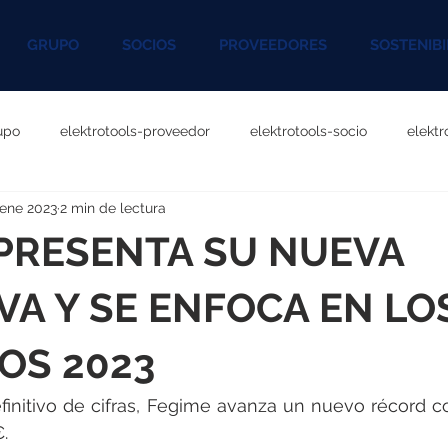
GRUPO
SOCIOS
PROVEEDORES
SOSTENIBI
upo
elektrotools-proveedor
elektrotools-socio
elekt
 ene 2023
2 min de lectura
otools-P060000
elektrotools-P027000
elektrotools-P1020
 PRESENTA SU NUEVA
rotools-P096000
elektrotools-P041000
elektrotools-P083
VA Y SE ENFOCA EN LO
OS 2023
rotools-P046000
elektrotools-P121000
elektrotools-P1180
definitivo de cifras, Fegime avanza un nuevo récord c
.