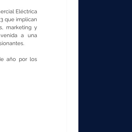
000
cial Eléctrica 
3 que implican 
2000
, marketing y 
venida a una 
sionantes. 
0
e año por los 