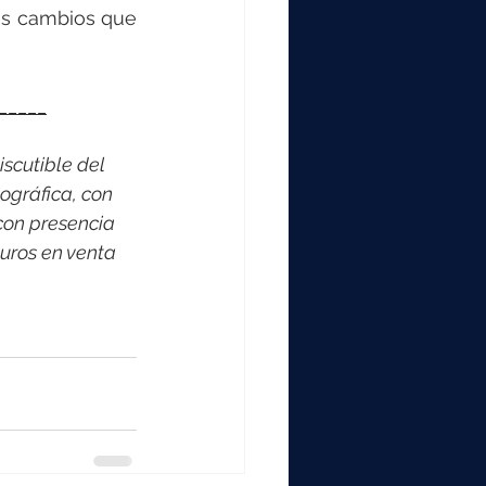
s cambios que 
_____
scutible del 
ográfica, con 
con presencia 
uros en venta 