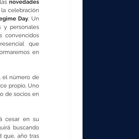
las 
novedades
a celebración 
egime Day
. Un 
 y personales 
s convencidos 
esencial que 
formaremos en 
1 el número de 
ce propio. Uno 
o de socios en 
á cesar en su 
uirá buscando 
que, año tras 