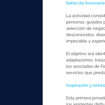
Safari de Innovación
La actividad consis
personas, guiados p
selección de negoc
desconocidos, diseñ
impecable y exper
El objetivo era ide
adaptaciones, trasla
los asociados de F
servicios que prest
Inspiración y netw
Esta primera jornad
los asistentes disf