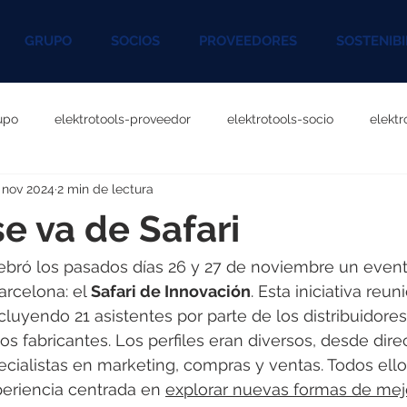
GRUPO
SOCIOS
PROVEEDORES
SOSTENIBI
upo
elektrotools-proveedor
elektrotools-socio
elekt
 nov 2024
2 min de lectura
otools-P060000
elektrotools-P027000
elektrotools-P1020
e va de Safari
rotools-P096000
elektrotools-P041000
elektrotools-P083
bró los pasados días 26 y 27 de noviembre un event
arcelona: el 
Safari de Innovación
. Esta iniciativa reun
ncluyendo 21 asistentes por parte de los distribuidores
rotools-P046000
elektrotools-P121000
elektrotools-P1180
s fabricantes. Los perfiles eran diversos, desde direc
cialistas en marketing, compras y ventas. Todos ello
periencia centrada en 
explorar nuevas formas de mejo