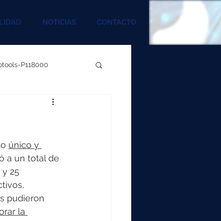
LIDAD
NOTICIAS
CONTACTO
rotools-P118000
00
000
o 
único y 
ió a un total de 
 y 25 
00
tivos, 
s pudieron 
rar la 