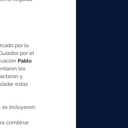
rcado por la 
 Guiados por el 
ovación 
Pablo 
entaron los 
actaron y 
sladar estas 
 se incluyeron:
ara combinar 