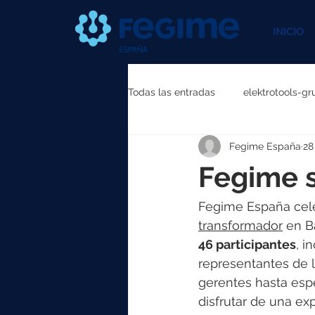
INICIO
Todas las entradas
elektrotools-gr
Fegime España
28
elektrotools-P111000
elektr
Fegime s
elektrotools-P087000
elekt
Fegime España cele
transformador
 en B
46 participantes
, i
elektrotools-P040000
elekt
representantes de lo
gerentes hasta espe
disfrutar de una ex