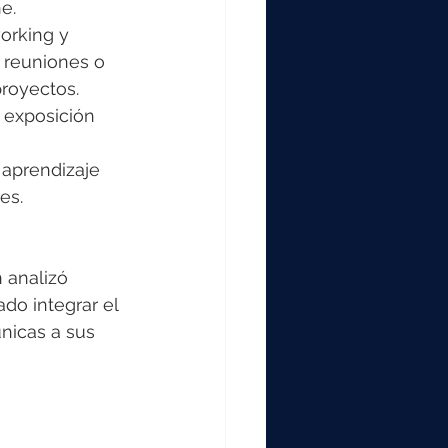
e.
orking y 
 reuniones o 
proyectos.
y exposición 
 aprendizaje 
es.
 analizó 
do integrar el 
únicas a sus 