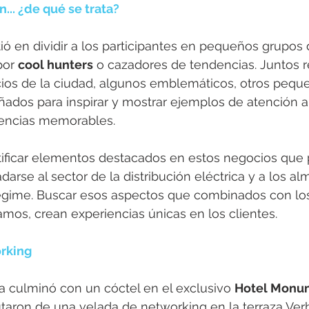
... ¿de qué se trata?
tió en dividir a los participantes en pequeños grupos 
or 
cool hunters
 o cazadores de tendencias. Juntos r
ios de la ciudad, algunos emblemáticos, otros pequ
ados para inspirar y mostrar ejemplos de atención al
iencias memorables.
ntificar elementos destacados en estos negocios que 
darse al sector de la distribución eléctrica y a los a
egime. Buscar esos aspectos que combinados con los
amos, crean experiencias únicas en los clientes.
orking
a culminó con un cóctel en el exclusivo 
Hotel Monu
rutaron de una velada de networking en la terraza Ver