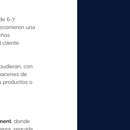
de 6-7 
ecorrieron una 
eños 
 cliente 
pudieran, con 
lmacenes de 
 productos o 
ment
, donde 
bena, seguida 