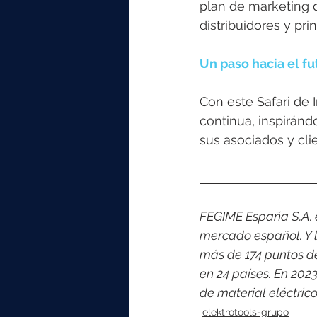
plan de marketing d
distribuidores y pr
Un paso hacia el fu
Con este Safari de
continua, inspiránd
sus asociados y cli
__________________
FEGIME España S.A. es
mercado español. Y l
más de 174 puntos d
en 24 países. En 202
de material eléctri
elektrotools-grupo