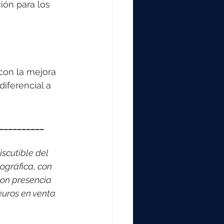
ión para los 
con la mejora 
iferencial a 
__________
scutible del 
ográfica, con 
on presencia 
euros en venta 