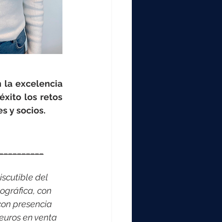
la excelencia 
xito los retos 
s y socios.
__________
scutible del 
ográfica, con 
on presencia 
euros en venta 