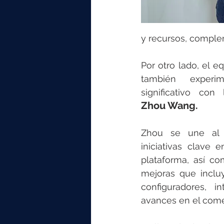
y recursos, comple
Por otro lado, el e
también experi
Zhou Wang. 
Zhou se une al e
iniciativas clave e
plataforma, así co
mejoras que incluy
configuradores, int
avances en el come