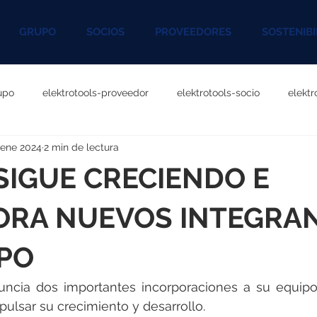
GRUPO
SOCIOS
PROVEEDORES
SOSTENIBI
upo
elektrotools-proveedor
elektrotools-socio
elekt
 ene 2024
2 min de lectura
otools-P060000
elektrotools-P027000
elektrotools-P1020
SIGUE CRECIENDO E
rotools-P096000
elektrotools-P041000
elektrotools-P083
ORA NUEVOS INTEGRAN
IPO
rotools-P046000
elektrotools-P121000
elektrotools-P1180
cia dos importantes incorporaciones a su equipo, 
pulsar su crecimiento y desarrollo.