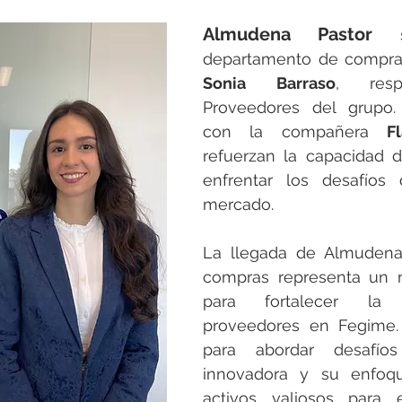
rotools-P086000
elektrotools-P033000
elektrotools-P043
Almudena Pastor
 s
rotools-P040000
elektrotools-P059000
elektrotools-P00
Sonia Barraso
, resp
Proveedores del grupo.
con la compañera 
F
rotools-P052000
elektrotools-P01961
elektrotools-P06400
refuerzan la capacidad d
enfrentar los desafíos 
mercado.
rotools-P046000
La llegada de Almudena
compras representa un 
para fortalecer la 
proveedores en Fegime.
para abordar desafío
innovadora y su enfoqu
activos valiosos para 