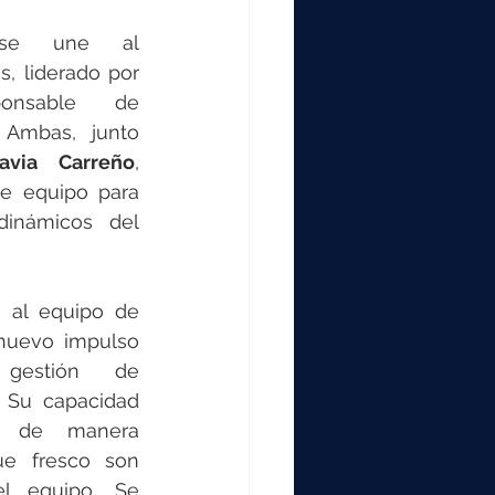
000
e une al 
departamento de compras, liderado por 
2000
onsable de 
 Ambas, junto 
lavia Carreño
, 
0
e equipo para 
dinámicos del 
 al equipo de 
nuevo impulso 
gestión de 
 Su capacidad 
s de manera 
e fresco son 
el equipo. Se 