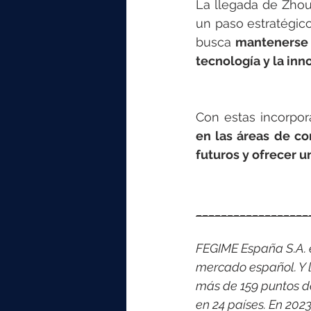
La llegada de Zhou
un paso estratégic
busca 
mantenerse a
tecnología y la inn
Con estas incorpor
en las áreas de co
futuros y ofrecer u
__________________
FEGIME España S.A. es
mercado español. Y l
más de 159 puntos d
en 24 países. En 202