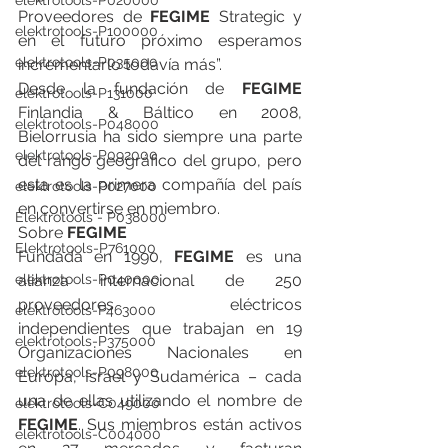
elektrotools-P020000
Proveedores de 
FEGIME
 Strategic y 
elektrotools-P100000
en el futuro próximo esperamos 
elektrotools-P035000
incrementarlo todavía más”.
Desde la fundación de 
FEGIME
elektrotools-P131000
Finlandia & Báltico en 2008, 
elektrotools-P048000
Bielorrusia ha sido siempre una parte 
elektrotools-P092000
del rango geográfico del grupo, pero 
esta es la primera compañía del país 
elektrotools-P027000
en convertirse en miembro.
Elektrotools - P038000
Sobre 
FEGIME
Elektrotools-P761000
Fundada en 1990, 
FEGIME
 es una 
alianza internacional de 250 
elektrotools-P040000
proveedores eléctricos 
elektrotools-P463000
independientes que trabajan en 19 
elektrotools-P375000
Organizaciones Nacionales en 
elektrotools-P098000
Europa, Israel y Sudamérica – cada 
una de ellas utilizando el nombre de 
elektrotools-C049000
FEGIME
. Sus miembros están activos 
elektrotools-C004000