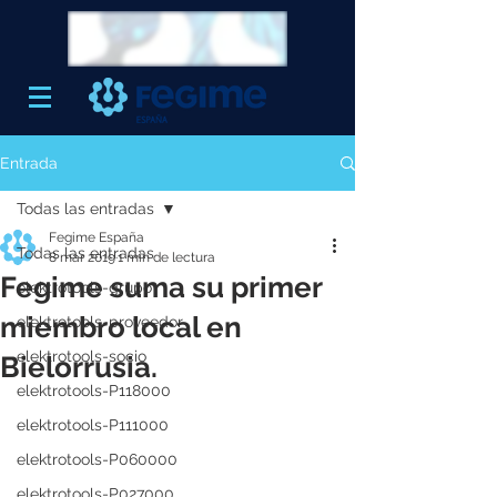
Entrada
Todas las entradas
Fegime España
Todas las entradas
8 mar 2019
1 min de lectura
Fegime suma su primer
elektrotools-grupo
miembro local en
elektrotools-proveedor
elektrotools-socio
Bielorrusia.
elektrotools-P118000
elektrotools-P111000
elektrotools-P060000
elektrotools-P027000