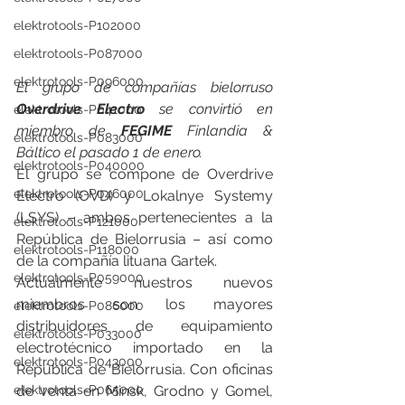
elektrotools-P102000
elektrotools-P087000
elektrotools-P096000
El grupo de compañías bielorruso 
Overdrive Electro
 se convirtió en 
elektrotools-P041000
miembro de 
FEGIME
 Finlandia & 
elektrotools-P083000
Báltico el pasado 1 de enero.
elektrotools-P040000
El grupo se compone de Overdrive 
elektrotools-P046000
Electro (OVD) y Lokalnye Systemy 
(LSYS) – ambos pertenecientes a la 
elektrotools-P121000
República de Bielorrusia – así como 
elektrotools-P118000
de la compañía lituana Gartek.
elektrotools-P059000
Actualmente nuestros nuevos 
miembros son los mayores 
elektrotools-P086000
distribuidores de equipamiento 
elektrotools-P033000
electrotécnico importado en la 
elektrotools-P043000
República de Bielorrusia. Con oficinas 
de venta en Minsk, Grodno y Gomel, 
elektrotools-P065000