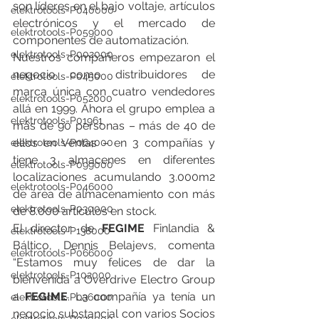
son líderes en el bajo voltaje, artículos 
elektrotools-P040000
electrónicos y el mercado de 
elektrotools-P059000
componentes de automatización.
elektrotools-P002000
Nuestros compañeros empezaron el 
negocio como distribuidores de 
elektrotools-P045000
marca única con cuatro vendedores 
elektrotools-P052000
allá en 1999. Ahora el grupo emplea a 
elektrotools-P01961
más de 90 personas – más de 40 de 
ellos en Ventas – en 3 compañías y 
elektrotools-P064000
tiene 3 almacenes en diferentes 
elektrotools-P099000
localizaciones acumulando 3.000m2 
elektrotools-P046000
de área de almacenamiento con más 
elektrotools-P030000
de 8.000 artículos en stock.
El director de 
FEGIME
 Finlandia & 
elektrotools-P138000
Báltico, Dennis Belajevs, comenta 
elektrotools-P066000
“Estamos muy felices de dar la 
elektrotools-P102000
bienvenida a Overdrive Electro Group 
a 
FEGIME
. La compañía ya tenía un 
elektrotools-P036000
negocio substancial con varios Socios 