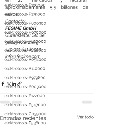
en 27 mercados y facturan 
elektrotools-P120000
aproximadamente 5.5 billones de 
euros.
elektrotools-P179000
Contacto:
elektrotools-P800300
FEGIME GmbH
elektrotools-P070000
Gutenstetter Str. 8e
elektrotools-P820000
90449 Nürnberg
+49 911 64189910
elektrotools-P898000
info@fegime.com
elektrotools-P058000
elektrotools-P110000
elektrotools-P979800
elektrotools-P003000
elektrotools-P122000
elektrotools-P547000
elektrotools-C039000
Ver todo
Entradas recientes
elektrotools-P536000