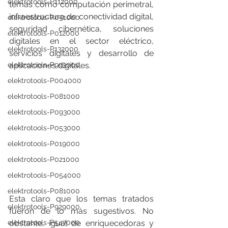
elektrotools-P112000
temas como computación perimetral, 
infraestructura de conectividad digital, 
elektrotools-P051000
seguridad cibernética, soluciones 
elektrotools-P012000
digitales en el sector eléctrico, 
elektrotools-P132000
servicios digitales y desarrollo de 
elektrotools-P993000
aplicaciones digitales. 
elektrotools-P004000
elektrotools-P081000
elektrotools-P093000
elektrotools-P053000
elektrotools-P019000
elektrotools-P021000
elektrotools-P054000
elektrotools-P081000
Esta claro que los temas tratados 
elektrotools-P929000
fueron de lo más sugestivos. No 
obstante, igual de enriquecedoras y 
elektrotools-P547000