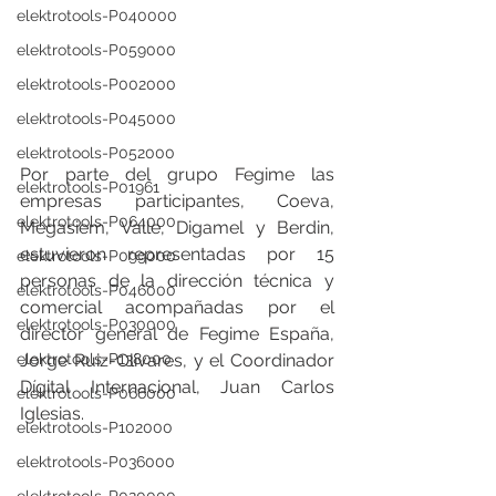
elektrotools-P040000
elektrotools-P059000
elektrotools-P002000
elektrotools-P045000
elektrotools-P052000
Por parte del grupo Fegime las 
elektrotools-P01961
empresas participantes, Coeva, 
elektrotools-P064000
Megasiem, Valle, Digamel y Berdin, 
estuvieron representadas por 15 
elektrotools-P099000
personas de la dirección técnica y 
elektrotools-P046000
comercial acompañadas por el 
elektrotools-P030000
director general de Fegime España, 
elektrotools-P138000
Jorge Ruiz-Olivares, y el Coordinador 
Dígital Internacional, Juan Carlos 
elektrotools-P066000
Iglesias. 
elektrotools-P102000
elektrotools-P036000