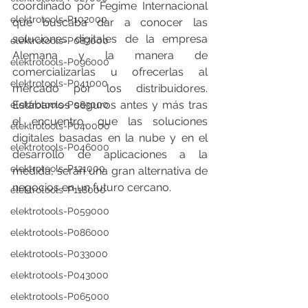
coordinado por Fegime Internacional 
elektrotools-P102000
que buscaba dar a conocer las 
soluciones digitales de la empresa 
elektrotools-P087000
Alemana y la manera de 
elektrotools-P096000
comercializarlas u ofrecerlas al 
elektrotools-P041000
mercado por los distribuidores. 
Estábamos seguros antes y más tras 
elektrotools-P083000
el encuentro, que las soluciones 
elektrotools-P040000
digitales basadas en la nube y en el 
elektrotools-P046000
desarrollo de aplicaciones a la 
elektrotools-P121000
medida, serán una gran alternativa de 
negocios en un futuro cercano.
elektrotools-P118000
elektrotools-P059000
elektrotools-P086000
elektrotools-P033000
elektrotools-P043000
elektrotools-P065000