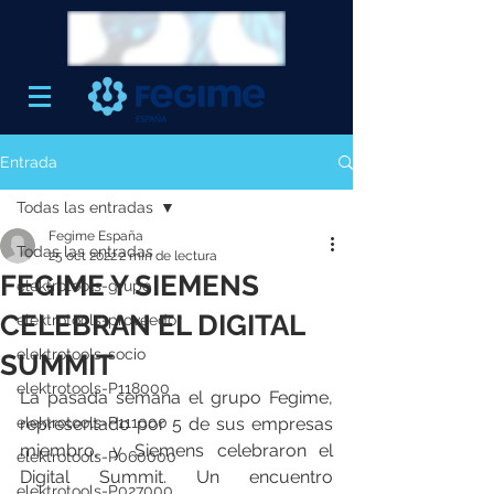
Entrada
Todas las entradas
Fegime España
Todas las entradas
25 oct 2022
2 min de lectura
FEGIME Y SIEMENS
elektrotools-grupo
CELEBRAN EL DIGITAL
elektrotools-proveedor
elektrotools-socio
SUMMIT
elektrotools-P118000
La pasada semana el grupo Fegime, 
elektrotools-P111000
representado por 5 de sus empresas 
miembro, y Siemens celebraron el 
elektrotools-P060000
Digital Summit. Un encuentro 
elektrotools-P027000