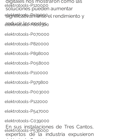
digitales nos mostraron cómo las 
elektrotools-P120000
soluciones pueden aumentar 
elektrotools-P179000
significativamente el rendimiento y 
reducir los costes. 
elektrotools-P800300
elektrotools-P070000
elektrotools-P820000
elektrotools-P898000
elektrotools-P058000
elektrotools-P110000
elektrotools-P979800
elektrotools-P003000
elektrotools-P122000
elektrotools-P547000
elektrotools-C039000
En sus instalaciones de Tres Cantos, 
elektrotools-P536000
expertos de la industria expusieron 