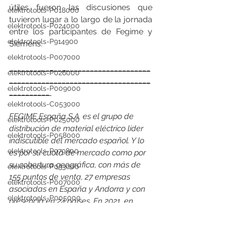
útiles fueron las discusiones que 
elektrotools-P018000
tuvieron lugar a lo largo de la jornada 
elektrotools-P024000
entre los participantes de Fegime y 
elektrotools-P914900
Siemens. 
elektrotools-P007000
___________________________________
elektrotools-P026000
___________________________________
elektrotools-P009000
__________ 
elektrotools-C053000
FEGIME España S.A. es el grupo de 
elektrotools-P025000
distribución de material eléctrico líder 
elektrotools-P058000
indiscutible del mercado español. Y lo 
elektrotools-P979800
es por su cuota de mercado como por 
su cobertura geográfica, con más de 
elektrotools-P033000
155 puntos de venta, 27 empresas 
elektrotools-P007000
asociadas en España y Andorra y con 
elektrotools-P005000
presencia en 24 países. En 2021, en 
España facturó un consolidado de 557 
elektrotools-P021000
millones de euros en venta de material 