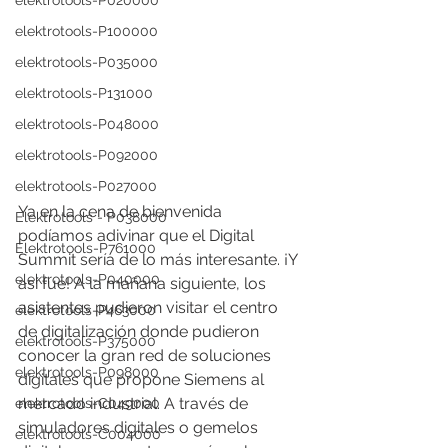
elektrotools-P020000
elektrotools-P100000
elektrotools-P035000
elektrotools-P131000
elektrotools-P048000
elektrotools-P092000
elektrotools-P027000
Ya en la cena de bienvenida 
Elektrotools - P038000
podíamos adivinar que el Digital 
Elektrotools-P761000
Summit sería de lo más interesante. ¡Y 
elektrotools-P040000
así fue! A la mañana siguiente, los 
asistentes pudieron visitar el centro 
elektrotools-P463000
de digitalización donde pudieron 
elektrotools-P375000
conocer la gran red de soluciones 
elektrotools-P098000
digitales que propone Siemens al 
mercado industrial. A través de 
elektrotools-C049000
simuladores digitales o gemelos 
elektrotools-C004000