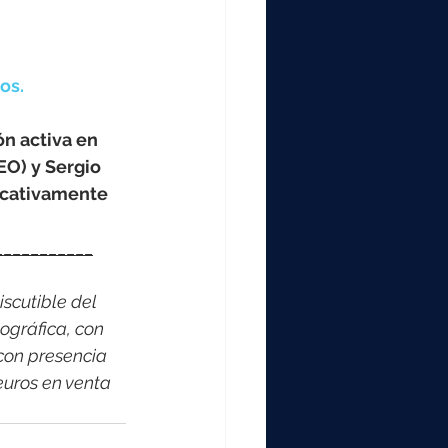
os.
n activa en 
EO) y Sergio 
icativamente 
___________
scutible del 
ográfica, con 
con presencia 
euros en venta 