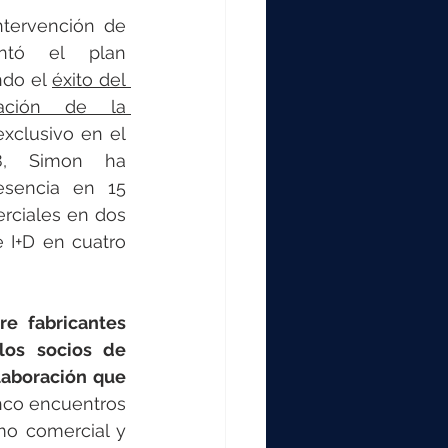
La jornada concluyó con la intervención de 
ntó el plan 
do el 
éxito del 
zación de la 
xclusivo en el 
, Simon ha 
esencia en 15 
rciales en dos 
 I+D en cuatro 
e fabricantes 
os socios de 
aboración que 
nco encuentros 
o comercial y 