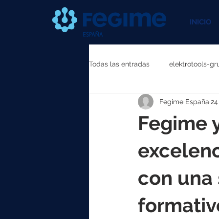
INICIO
Todas las entradas
elektrotools-gr
Fegime España
24
elektrotools-P111000
elektr
Fegime y
elektrotools-P087000
elekt
excelenc
con una 
elektrotools-P040000
elekt
formativ