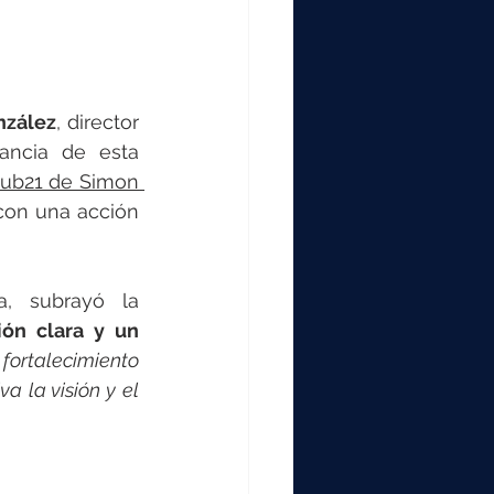
nzález
, director 
ncia de esta 
Club21 de Simon 
con una acción 
, subrayó la 
ión clara y un 
fortalecimiento 
 la visión y el 