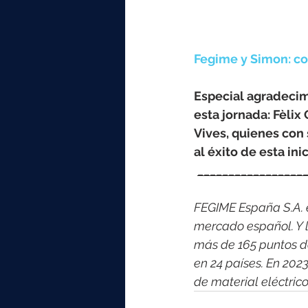
Fegime y Simon: co
Especial agradecimi
esta jornada: Fèlix 
Vives, quienes con
al éxito de esta inic
_________________
FEGIME España S.A. es
mercado español. Y l
más de 165 puntos d
en 24 países. En 202
de material eléctri