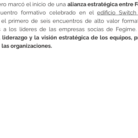
rotools-P086000
elektrotools-P033000
elektrotools-P043
ro marcó el inicio de una 
alianza estratégica entre
uentro formativo celebrado en el 
edificio Switc
 el primero de seis encuentros de alto valor forma
rotools-P040000
elektrotools-P059000
elektrotools-P00
os a los líderes de las empresas socias de Fegime.
 liderazgo y la visión estratégica de los equipos, 
 las organizaciones.
rotools-P052000
elektrotools-P01961
elektrotools-P06400
rotools-P046000