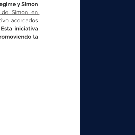
000
 Fegime y Simon
h de Simon en 
tivo acordados 
2000
 
Esta iniciativa 
promoviendo la 
0