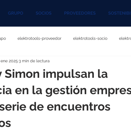
GRUPO
SOCIOS
PROVEEDORES
SOSTENIBI
upo
elektrotools-proveedor
elektrotools-socio
elekt
 ene 2025
3 min de lectura
otools-P060000
elektrotools-P027000
elektrotools-P1020
 Simon impulsan la
rotools-P096000
elektrotools-P041000
elektrotools-P083
ia en la gestión empres
serie de encuentros
rotools-P046000
elektrotools-P121000
elektrotools-P1180
os