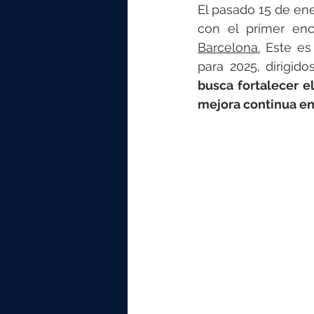
elektrotools-P059000
elekt
El pasado 15 de ene
con el primer enc
Barcelona.
 Este es
elektrotools-P065000
elekt
para 2025, dirigid
busca fortalecer el
mejora continua en
elektrotools-P045000
elekt
elektrotools-P099000
elekt