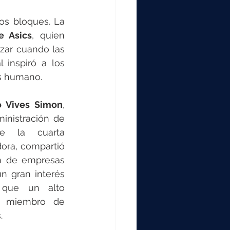
os bloques. La 
e Asics
, quien 
zar cuando las 
 inspiró a los 
ás humano.
o Vives Simon
, 
inistración de 
e la cuarta 
ora, compartió 
ón de empresas 
n gran interés 
 que un alto 
s miembro de 
.