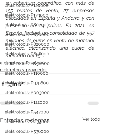
su cobertura geográfica, con más de 
elektrotools-P120000
155 puntos de venta, 27 empresas 
elektrotools-P179000
asociadas en España y Andorra y con 
elektrotools-P800300
presencia en 24 países. En 2021, en 
España facturó un consolidado de 557 
elektrotools-P070000
millones de euros en venta de material 
elektrotools-P820000
eléctrico, alcanzando una cuota de 
elektrotools-P898000
mercado del 15%.
elektrotools-P096000
elektrotools-P058000
elektrotools-proveedor
elektrotools-P110000
elektrotools-P979800
elektrotools-P003000
elektrotools-P122000
elektrotools-P547000
Ver todo
Entradas recientes
elektrotools-C039000
elektrotools-P536000