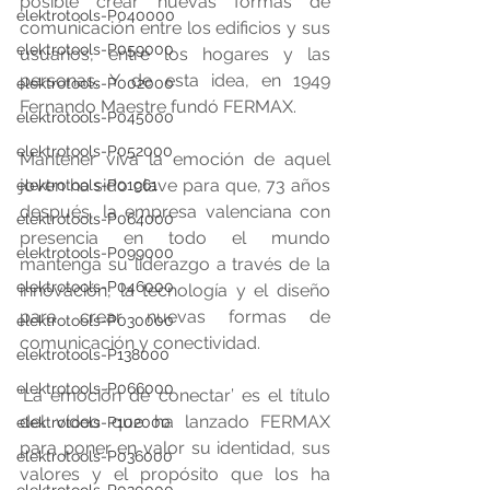
posible crear nuevas formas de 
elektrotools-P040000
comunicación entre los edificios y sus 
elektrotools-P059000
usuarios, entre los hogares y las 
personas. Y de esta idea, en 1949 
elektrotools-P002000
Fernando Maestre fundó FERMAX.
elektrotools-P045000
elektrotools-P052000
Mantener viva la emoción de aquel 
joven ha sido clave para que, 73 años 
elektrotools-P01961
después, la empresa valenciana con 
elektrotools-P064000
presencia en todo el mundo 
elektrotools-P099000
mantenga su liderazgo a través de la 
elektrotools-P046000
innovación, la tecnología y el diseño 
para crear nuevas formas de 
elektrotools-P030000
comunicación y conectividad. 
elektrotools-P138000
elektrotools-P066000
‘La emoción de conectar’ es el título 
del vídeo que ha lanzado FERMAX 
elektrotools-P102000
para poner en valor su identidad, sus 
elektrotools-P036000
valores y el propósito que los ha 