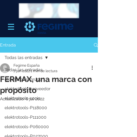
Entrada
Todas las entradas
Fegime España
Todas las entradas
7 jun 2022
1 min de lectura
FERMAX, una marca con
elektrotools-grupo
propósito
elektrotools-proveedor
elektrotools-socio
Actualizado:
6 jul 2022
elektrotools-P118000
elektrotools-P111000
elektrotools-P060000
elektrotools-P027000