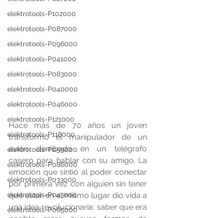
elektrotools-P102000
elektrotools-P087000
elektrotools-P096000
elektrotools-P041000
elektrotools-P083000
elektrotools-P040000
elektrotools-P046000
elektrotools-P121000
Hace más de 70 años un joven 
elektrotools-P118000
transformó el manipulador de un 
avión derribado en un telégrafo 
elektrotools-P059000
casero para hablar con su amigo. La 
elektrotools-P086000
emoción que sintió al poder conectar 
elektrotools-P033000
por primera vez con alguien sin tener 
elektrotools-P043000
que estar en el mismo lugar dio vida a 
una idea revolucionaria: saber que era 
elektrotools-P065000