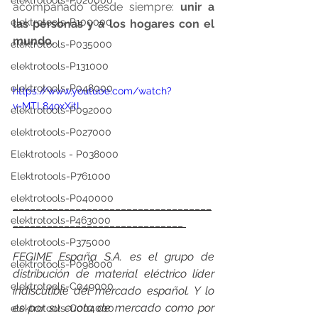
elektrotools-P020000
acompañado desde siempre: 
unir a 
elektrotools-P100000
las personas y a los hogares con el 
mundo.
elektrotools-P035000
elektrotools-P131000
elektrotools-P048000
https://www.youtube.com/watch?
v=MTL84oxXitI
elektrotools-P092000
elektrotools-P027000
Elektrotools - P038000
Elektrotools-P761000
elektrotools-P040000
___________________________________
elektrotools-P463000
______________________________ 
elektrotools-P375000
FEGIME España S.A. es el grupo de 
elektrotools-P098000
distribución de material eléctrico líder 
elektrotools-C049000
indiscutible del mercado español. Y lo 
es por su cuota de mercado como por 
elektrotools-C004000