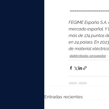
_________________
FEGIME España S.A. es
mercado español. Y l
más de 174 puntos d
en 24 países. En 202
de material eléctri
elektrotools-proveedor
Entradas recientes