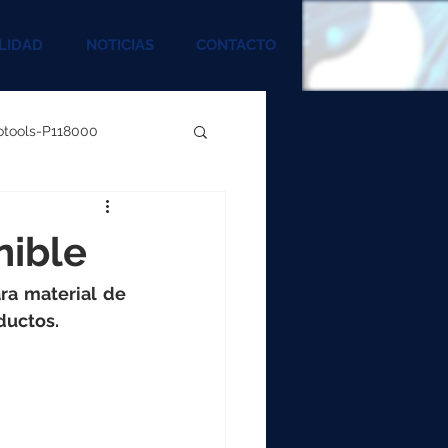
LIDAD
NOTICIAS
CONTACTO
rotools-P118000
00
ible
000
a material de 
ductos.
00