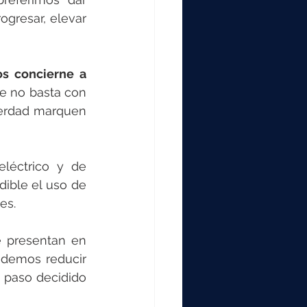
gresar, elevar 
s concierne a 
 no basta con 
erdad marquen 
léctrico y de 
 hasta el mínimo imprescindible el uso de 
es.
A partir de ahora, buena parte de nuestros conectores y latiguillos se presentan en 
ndemos reducir 
paso decidido 