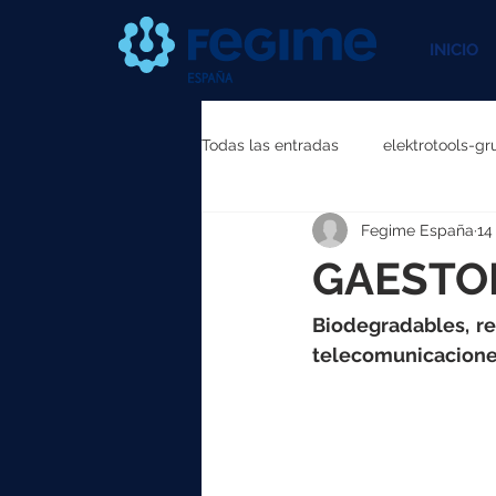
INICIO
Todas las entradas
elektrotools-gr
Fegime España
14
elektrotools-P111000
elektr
GAESTOP
elektrotools-P087000
elekt
Biodegradables, re
telecomunicaciones
elektrotools-P040000
elekt