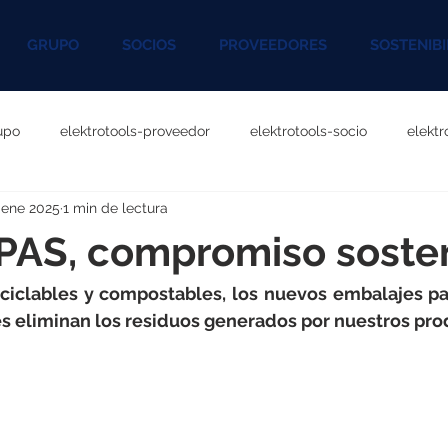
GRUPO
SOCIOS
PROVEEDORES
SOSTENIBI
upo
elektrotools-proveedor
elektrotools-socio
elekt
 ene 2025
1 min de lectura
otools-P060000
elektrotools-P027000
elektrotools-P1020
AS, compromiso sosten
rotools-P096000
elektrotools-P041000
elektrotools-P083
ciclables y compostables, los nuevos embalajes par
 eliminan los residuos generados por nuestros pro
rotools-P046000
elektrotools-P121000
elektrotools-P1180