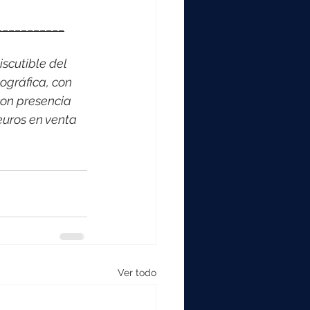
___________
scutible del 
ográfica, con 
on presencia 
euros en venta 
Ver todo