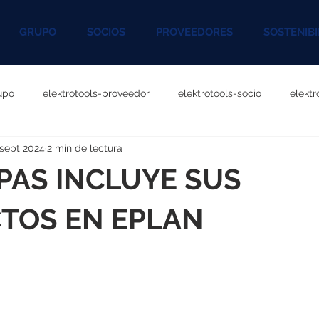
GRUPO
SOCIOS
PROVEEDORES
SOSTENIBI
upo
elektrotools-proveedor
elektrotools-socio
elekt
 sept 2024
2 min de lectura
otools-P060000
elektrotools-P027000
elektrotools-P1020
PAS INCLUYE SUS
rotools-P096000
elektrotools-P041000
elektrotools-P083
TOS EN EPLAN
rotools-P046000
elektrotools-P121000
elektrotools-P1180