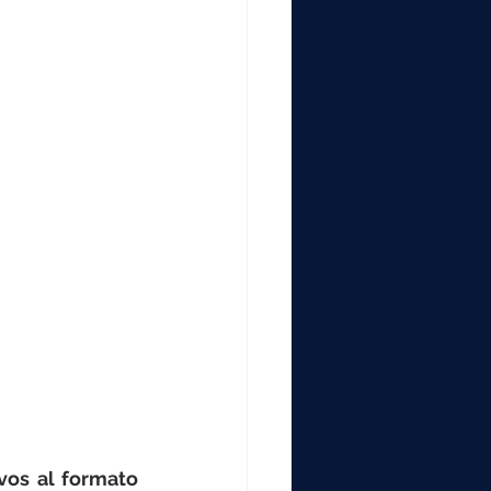
000
2000
0
vos al formato 