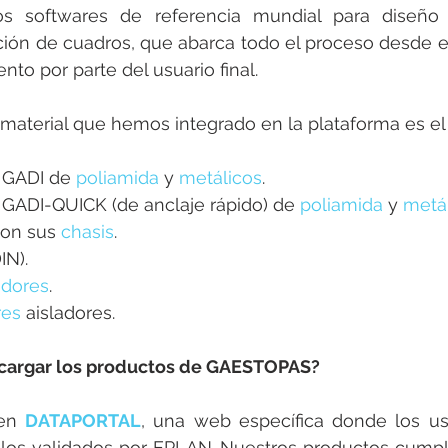
os softwares de referencia mundial para diseño
ación de cuadros, que abarca todo el proceso desde el
nto por parte del usuario final.
material que hemos integrado en la plataforma es el 
s GADI de 
poliamida
 y 
metálicos
.
as GADI-QUICK (de anclaje rápido) de 
poliamida
 y 
metá
con sus 
chasis
.
DIN).
idores
.
res
 aisladores.
argar los productos de GAESTOPAS?
en 
DATAPORTAL
, una web específica donde los us
culos validados por EPLAN. Nuestros productos cumpl