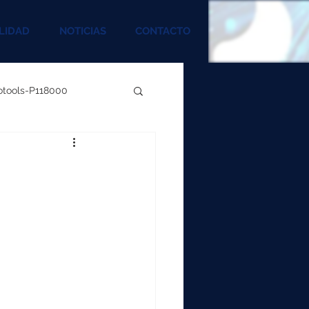
LIDAD
NOTICIAS
CONTACTO
rotools-P118000
00
000
00