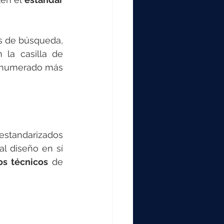
os de búsqueda, 
 la casilla de 
enumerado más 
tandarizados 
l diseño en sí 
os técnicos
 de 