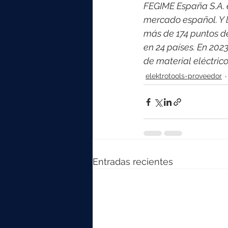
FEGIME España S.A. es
mercado español. Y l
más de 174 puntos d
en 24 países. En 202
de material eléctri
elektrotools-proveedor
Entradas recientes