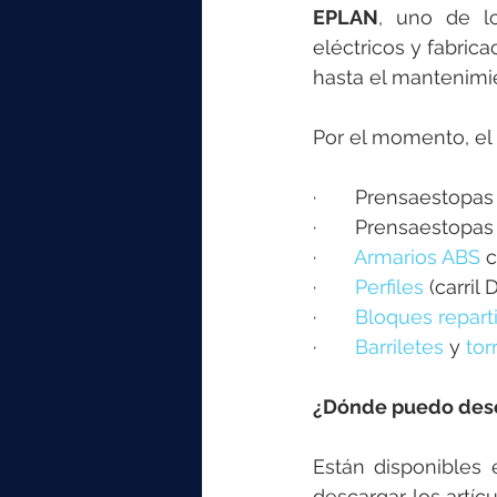
EPLAN
, uno de l
eléctricos y fabric
hasta el mantenimie
Por el momento, el 
·       Prensaestopa
·       Prensaestop
·       
Armarios ABS
 
·       
Perfiles
 (carril 
·       
Bloques repart
·       
Barriletes
 y 
tor
¿Dónde puedo desc
Están disponibles 
descargar los artí