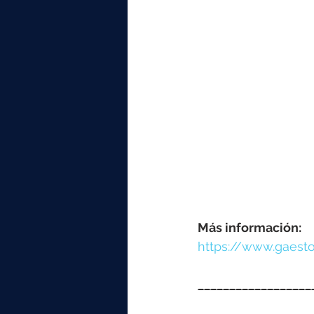
Más información:
https://www.gaest
__________________