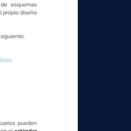
 de esquemas 
 propio diseño 
siguiente:
licos
.
uarios pueden 
en el 
estándar 