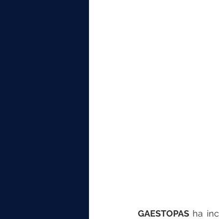
elektrotools-P059000
elekt
elektrotools-P065000
elekt
elektrotools-P045000
elekt
elektrotools-P099000
elekt
GAESTOPAS
 ha in