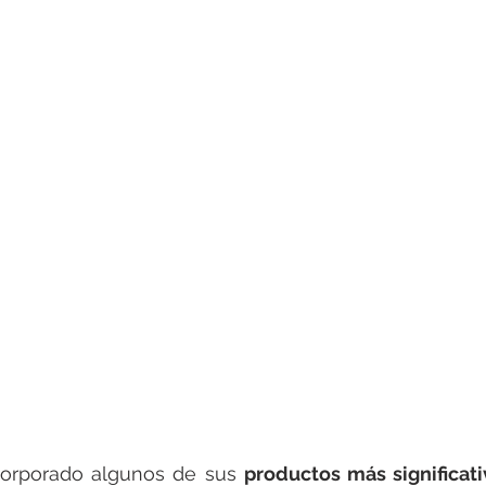
rotools-P086000
elektrotools-P033000
elektrotools-P043
rotools-P040000
elektrotools-P059000
elektrotools-P00
rotools-P052000
elektrotools-P01961
elektrotools-P06400
rotools-P046000
corporado algunos de sus 
productos más significati