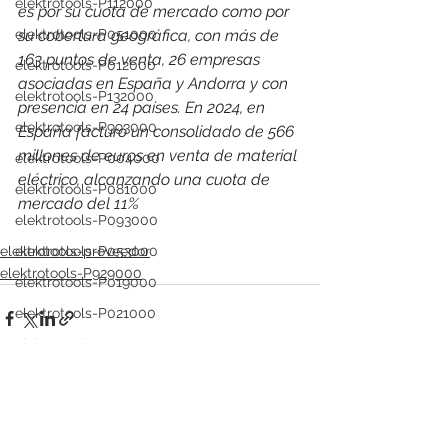
elektrotools-P112000
es por su cuota de mercado como por 
elektrotools-P051000
su cobertura geográfica, con más de 
163 puntos de venta, 26 empresas 
elektrotools-P012000
asociadas en España y Andorra y con 
elektrotools-P132000
presencia en 24 países. 
En 2024, en 
elektrotools-P993000
España facturó un consolidado de 566 
millones de euros en venta de material 
elektrotools-P004000
eléctrico, alcanzando una cuota de 
elektrotools-P081000
mercado del 11%
elektrotools-P093000
elektrotools-P053000
elektrotools-proveedor
elektrotools-P929000
elektrotools-P019000
elektrotools-P021000
elektrotools-P054000
elektrotools-P081000
elektrotools-P929000
Ver todo
Entradas recientes
elektrotools-P547000