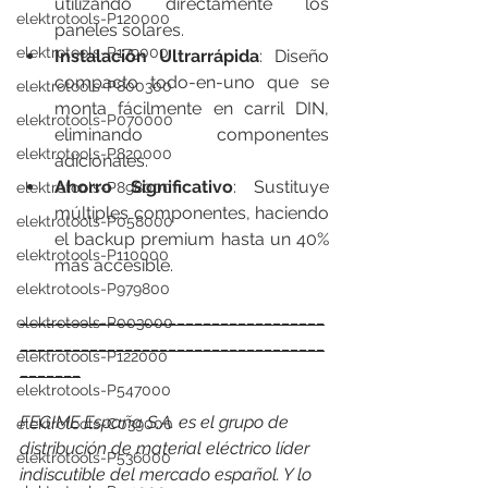
utilizando directamente los 
elektrotools-P120000
paneles solares.
elektrotools-P179000
Instalación Ultrarrápida
: Diseño 
compacto todo-en-uno que se 
elektrotools-P800300
monta fácilmente en carril DIN, 
elektrotools-P070000
eliminando componentes 
elektrotools-P820000
adicionales.
Ahorro Significativo
: Sustituye 
elektrotools-P898000
múltiples componentes, haciendo 
elektrotools-P058000
el backup premium hasta un 40% 
elektrotools-P110000
más accesible.
elektrotools-P979800
___________________________________
elektrotools-P003000
___________________________________
elektrotools-P122000
_______
elektrotools-P547000
FEGIME España S.A. es el grupo de 
elektrotools-C039000
distribución de material eléctrico líder 
elektrotools-P536000
indiscutible del mercado español. Y lo 