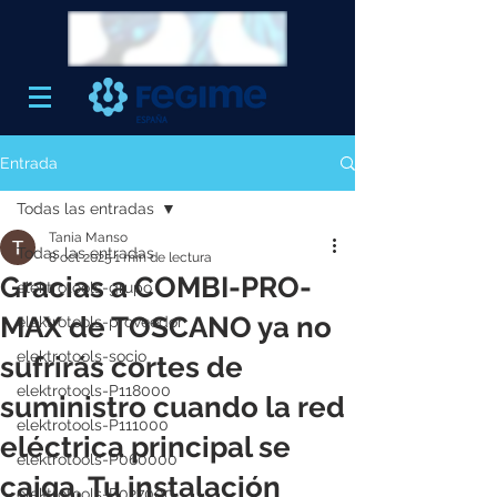
Entrada
Todas las entradas
Tania Manso
Todas las entradas
8 oct 2025
1 min de lectura
Gracias a COMBI-PRO-
elektrotools-grupo
MAX de TOSCANO ya no
elektrotools-proveedor
elektrotools-socio
sufrirás cortes de
elektrotools-P118000
suministro cuando la red
elektrotools-P111000
eléctrica principal se
elektrotools-P060000
caiga. Tu instalación
elektrotools-P027000