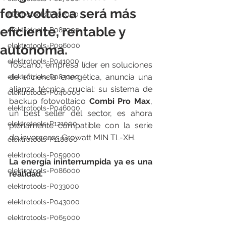
fotovoltaica será más
elektrotools-P102000
eficiente, rentable y
elektrotools-P087000
elektrotools-P096000
autónoma.
elektrotools-P041000
Toscano, empresa líder en soluciones 
de eficiencia energética, anuncia una 
elektrotools-P083000
alianza técnica crucial: su sistema de 
elektrotools-P040000
backup fotovoltaico 
Combi Pro Max
, 
elektrotools-P046000
un best seller del sector, es ahora 
elektrotools-P121000
plenamente compatible con la serie 
de inversores Growatt MIN TL-XH.
elektrotools-P118000
elektrotools-P059000
La energía ininterrumpida ya es una 
elektrotools-P086000
realidad.
elektrotools-P033000
elektrotools-P043000
elektrotools-P065000