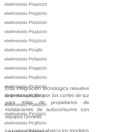
elektrotools-P040000
elektrotools-P059000
elektrotools-P002000
elektrotools-P045000
elektrotools-P052000
elektrotools-P01961
elektrotools-P064000
elektrotools-P099000
elektrotools-P046000
elektrotools-P030000
Esta integración tecnológica resuelve 
la preocupación por los cortes de luz 
elektrotools-P138000
para miles de propietarios de 
elektrotools-P066000
instalaciones de autoconsumo con 
elektrotools-P102000
equipos Growatt.
elektrotools-P036000
La compatibilidad abarca los modelos 