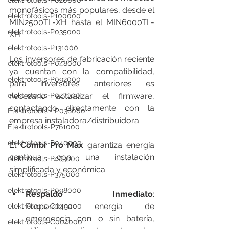
elektrotools-P020000
monofásicos más populares, desde el 
elektrotools-P100000
MIN2500TL-XH hasta el MIN6000TL-
elektrotools-P035000
XH.
elektrotools-P131000
Los inversores de fabricación reciente 
elektrotools-P048000
ya cuentan con la compatibilidad, 
elektrotools-P092000
para inversores anteriores es 
elektrotools-P027000
necesario actualizar el firmware, 
contactando directamente con la 
Elektrotools - P038000
empresa instaladora/distribuidora.
Elektrotools-P761000
elektrotools-P040000
El 
Combi Pro Max
 garantiza energía 
continua con una instalación 
elektrotools-P463000
simplificada y económica:
elektrotools-P375000
elektrotools-P098000
Respaldo Inmediato
: 
Proporciona energía de 
elektrotools-C049000
emergencia con o sin batería, 
elektrotools-C004000