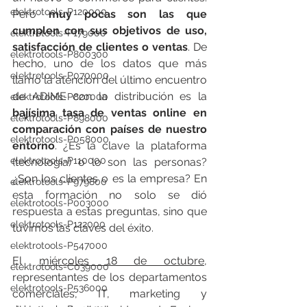
elektrotools-P120000
Pero 
muy pocas son las que 
cumplen con sus objetivos de uso, 
elektrotools-P179000
satisfacción de clientes o ventas
. De 
elektrotools-P800300
hecho, uno de los datos que más 
elektrotools-P070000
llamó la atención del último encuentro 
de ADIME con la distribución es la 
elektrotools-P820000
bajísima tasa de ventas online en 
elektrotools-P898000
comparación con países de nuestro 
elektrotools-P058000
entorno
. ¿Es la clave la plataforma 
elektrotools-P110000
(tecnología) o lo son las personas? 
¿Son los clientes o es la empresa? En 
elektrotools-P979800
esta formación no solo se dió 
elektrotools-P003000
respuesta a estas preguntas, sino que 
elektrotools-P122000
tuvimos las claves del éxito.
elektrotools-P547000
El 
miércoles 18 de octubre
, 
elektrotools-C039000
representantes de los departamentos 
elektrotools-P536000
comerciales, IT, marketing y 