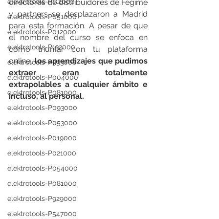
elektrotools-P112000
directores de distribuidores de Fegime 
y partners se desplazaron a Madrid 
elektrotools-P051000
para esta formación. A pesar de que 
elektrotools-P012000
el nombre del curso se enfoca en 
elektrotools-P132000
cómo triunfar con tu plataforma 
online, 
los aprendizajes que pudimos 
elektrotools-P993000
extraer eran totalmente 
elektrotools-P004000
extrapolables a cualquier ámbito e 
elektrotools-P081000
incluso, al personal. 
elektrotools-P093000
elektrotools-P053000
elektrotools-P019000
elektrotools-P021000
elektrotools-P054000
elektrotools-P081000
elektrotools-P929000
elektrotools-P547000