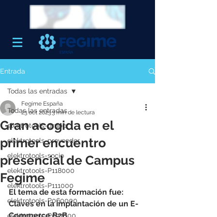
Entrada
Todas las entradas
Fegime España
Todas las entradas
23 oct 2023
3 min de lectura
Gran acogida en el
elektrotools-grupo
primer encuentro
elektrotools-proveedor
elektrotools-socio
presencial de Campus
elektrotools-P118000
Fegime
elektrotools-P111000
El tema de esta formación fue: 
elektrotools-P060000
Claves en la implantación de un E-
Commerce B2B. 
elektrotools-P027000