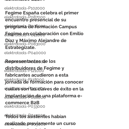
elektrotools-P102000
Fegime España celebra el primer 
elektrotools-P087000
encuentro presencial de su 
elektrotools-P096000
programa de formación Campus 
Fegime en colaboración con Emilio 
elektrotools-P041000
Díaz y Máximo Alejandre de 
elektrotools-P083000
Estrategízate.
elektrotools-P040000
Representantes de los 
elektrotools-P046000
distribuidores de Fegime y 
elektrotools-P121000
fabricantes acudieron a esta 
elektrotools-P118000
jornada de formación para conocer 
elektrotools-P059000
cuáles son las claves de éxito en la 
implantación de una plataforma e-
elektrotools-P086000
commerce B2B
elektrotools-P033000
elektrotools-P043000
Todos los asistentes habían 
realizado previamente un curso 
elektrotools-P065000