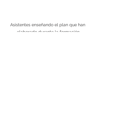
Asistentes enseñando el plan que han 
elaborado durante la formación
Nos encantaría ofrecer la experiencia 
de esta semana a muchas más 
personas y, ¿quién sabe si la 
repetiremos pronto?. Mientras tanto 
invitamos a todos los que estén 
interesados a realizar el curso online 
disponible en 
www.fegimeacademy.es
Como dicen en Estrategízate... 
¡Seguimos!
___________________________________