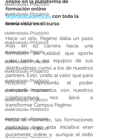
online en la plataforma de 
elektrotools-P040000
formación online 
elektrotools-P059000
fegimeacademy.es
 con toda la 
teoría vista en el curso
elektrotools-P002000
elektrotools-P045000
Hace un año, Fegime daba un paso 
elektrotools-P052000
más en su carrera hacia una 
elektrotools-P01961
formación de calidad, que aporte 
valor tanto a los equipos de sus 
elektrotools-P064000
distribuidores como a los de nuestros 
elektrotools-P099000
partners. Esto, unido al valor que para 
elektrotools-P046000
nosotros representa el poder 
compartir momentos con nuestros 
elektrotools-P030000
colaboradores nos llevó a 
elektrotools-P138000
transformar Campus Fegime. 
elektrotools-P066000
elektrotools-P102000
Hasta el momento, las formaciones 
realizadas bajo esta iniciativa eran 
elektrotools-P036000
puramente online y, aunque el éxito 