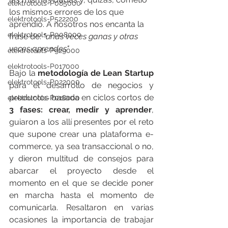
elektrotools-P085000
los mismos errores de los que 
elektrotools-P522200
aprendió. A nosotros nos encanta la 
elektrotools-P008000
frase de: 
"unas veces ganas y otras 
veces aprendes"
. 
elektrotools-P929000
elektrotools-P017000
Bajo la 
metodología de Lean Startup
elektrotools-P022000
para el desarrollo de negocios y 
productos basada en ciclos cortos de
elektrotools-P018000
3 fases: crear, medir y aprender
, 
guiaron a los allí presentes por el reto 
que supone crear una plataforma e-
commerce, ya sea transaccional o no, 
y dieron multitud de consejos para 
abarcar el proyecto desde el 
momento en el que se decide poner 
en marcha hasta el momento de 
comunicarla. Resaltaron en varias 
ocasiones la importancia de trabajar 