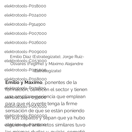
elektrotools-P018000
elektrotools-P024000
elektrotools-P914900
elektrotools-P007000
elektrotools-P026000
elektrotools-P009000
Emilio Díaz (Estrategízate), Jorge Ruiz-
elektrotools-C053000
Olivares (Fegime) y Máximo Alejandre 
elektrotools-P025000
(Estrategízate)
elektrotools-P058000
Emilio y Máximo
, ponentes de la 
elektrotools-P979800
formación, conocen el sector y tienen 
una amplia experiencia que emplean 
elektrotools-P033000
para que el oyente tenga la firme 
elektrotools-P007000
sensación de que se están poniendo 
elektrotools-P005000
en sus zapatos y sepan que ya hubo 
alguien que ante retos similares tuvo 
elektrotools-P021000
las mismas dudas y, quizás, cometió 