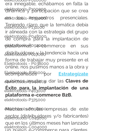
elektrotools-P020000
era innegable, echábamos en falta la 
elektrotools-P100000
dinámica y participación que se crea 
en los encuentros presenciales. 
elektrotools-P035000
Teniendo claro que la temática debía 
elektrotools-P131000
ir alineada con la estrategia del grupo 
elektrotools-P048000
de compra para la implantación de 
elektrotools-P092000
plataformas e-commerce en sus 
distribuidores y la tendencia hacia una 
elektrotools-P027000
forma de trabajar muy presente en el 
Elektrotools - P038000
online, nos pusimos manos a la obra y 
Elektrotools-P761000
acompañados por 
Estrategízate
quisimos ayudar y dar las 
Claves de 
elektrotools-P040000
Éxito para la implantación de una 
elektrotools-P463000
plataforma e-commerce B2B.
elektrotools-P375000
Muchas son las empresas de este 
elektrotools-P098000
sector (distribuidores y/o fabricantes) 
elektrotools-C049000
que en los últimos meses han lanzado 
elektrotools-C004000
un nuevo e-commerce para clientes. 